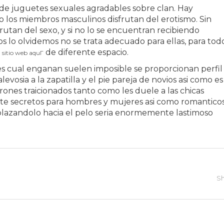
de juguetes sexuales agradables sobre clan. Hay
 los miembros masculinos disfrutan del erotismo. Sin
tan del sexo, y si no lo se encuentran recibiendo
os lo olvidemos no se trata adecuado para ellas, para tod
de diferente espacio.
 sitio web aquГ­
res cual enganan suelen imposible se proporcionan perfil 
ia a la zapatilla y el pie pareja de novios asi­ como es
arones traicionados tanto como les duele a las chicas
nte secretos para hombres y mujeres asi­ como romanticos
lazandolo hacia el pelo seri­a enormemente lastimoso
Sh