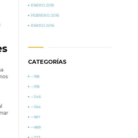
ENERO 2019
FEBRERO 2016
s
ENERO 2016
es
CATEGORÍAS
ma
emos
– 168
– 318
– 346
l
– 364
rmar
– 587
– 688
– 733