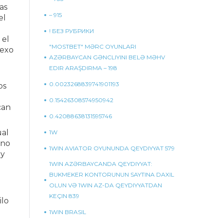
as
– 915
el
! БЕЗ РУБРИКИ
 el
"MOSTBET" MƏRC OYUNLARI
sexo
AZƏRBAYCAN GƏNCLIYINI BELƏ MƏHV
EDIR ARAŞDIRMA – 198
0.0023268839741901193
os
0.15426308574950942
can
0.42088638131595746
ual
1W
rno
1WIN AVIATOR OYUNUNDA QEYDIYYAT 579
 y
1WIN AZƏRBAYCANDA QEYDIYYAT:
BUKMEKER KONTORUNUN SAYTINA DAXIL
OLUN VƏ 1WIN AZ-DA QEYDIYYATDAN
KEÇIN 839
ilo
1WIN BRASIL