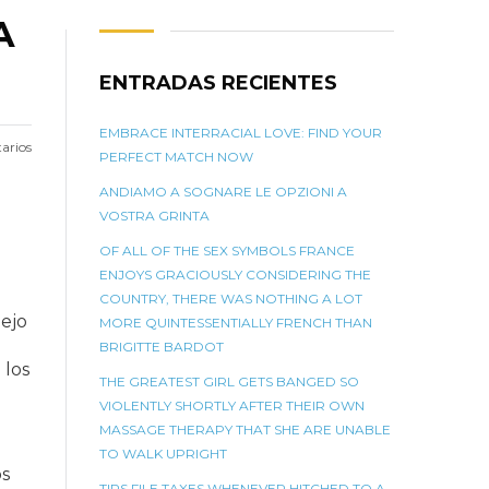
A
ENTRADAS RECIENTES
EMBRACE INTERRACIAL LOVE: FIND YOUR
arios
PERFECT MATCH NOW
ANDIAMO A SOGNARE LE OPZIONI A
VOSTRA GRINTA
OF ALL OF THE SEX SYMBOLS FRANCE
ENJOYS GRACIOUSLY CONSIDERING THE
COUNTRY, THERE WAS NOTHING A LOT
dejo
MORE QUINTESSENTIALLY FRENCH THAN
a
BRIGITTE BARDOT
 los
THE GREATEST GIRL GETS BANGED SO
VIOLENTLY SHORTLY AFTER THEIR OWN
MASSAGE THERAPY THAT SHE ARE UNABLE
TO WALK UPRIGHT
os
TIPS FILE TAXES WHENEVER HITCHED TO A