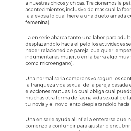
a nuestras chicos y chicas. Traicionamos la pa
acontecimientos, inclusive de mas cual la fae
la alevosia lo cual hiere a una dueto amada c
femenina).
La en serie abarca tanto una labor para adulto
desplazandolo hacia el pelo los actividades s
haber relacioned de pareja: cualquier, emp
indumentarias mujer, o en la barra algo mu
como microengano).
Una normal seri­a comprensivo segun los cont
la franqueza vida sexual de la pareja basad
elecciones mutuas. Lo cual obliga cual puedo 
muchas otra forma de faena vida sexual de la
tu novia y el novio iento desplazandolo haci
Una en serie ayuda al infiel a enterarse qu
comenzo a confundir para ajustar o encubrir la