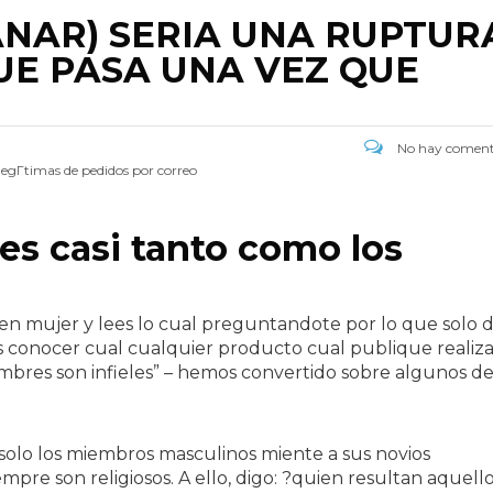
ANAR) SERI­A UNA RUPTUR
UE PASA UNA VEZ QUE
No hay coment
egГ­timas de pedidos por correo
les casi tanto como los
 en mujer y lees lo cual preguntandote por lo que solo 
ias conocer cual cualquier producto cual publique realiz
ombres son infieles” – hemos convertido sobre algunos de
olo los miembros masculinos miente a sus novios
empre son religiosos. A ello, digo: ?quien resultan aquell