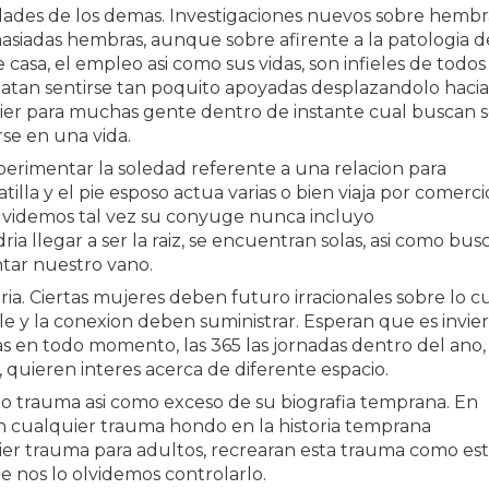
ades de los demas. Investigaciones nuevos sobre hembr
asiadas hembras, aunque sobre afirente a la patologi­a d
 casa, el empleo asi­ como sus vidas, son infieles de todos
tan sentirse tan poquito apoyadas desplazandolo hacia
ier para muchas gente dentro de instante cual buscan 
rse en una vida.
perimentar la soledad referente a una relacion para
tilla y el pie esposo actua varias o bien viaja por comerci
 olvidemos tal vez su conyuge nunca incluyo
 llegar a ser la raiz, se encuentran solas, asi­ como bus
ntar nuestro vano.
a. Ciertas mujeres deben futuro irracionales sobre lo c
ple y la conexion deben suministrar. Esperan que es invie
as en todo momento, las 365 las jornadas dentro del ano,
 quieren interes acerca de diferente espacio.
o trauma asi­ como exceso de su biografia temprana. En
n cualquier trauma hondo en la historia temprana
ier trauma para adultos, recrearan esta trauma como est
e nos lo olvidemos controlarlo.