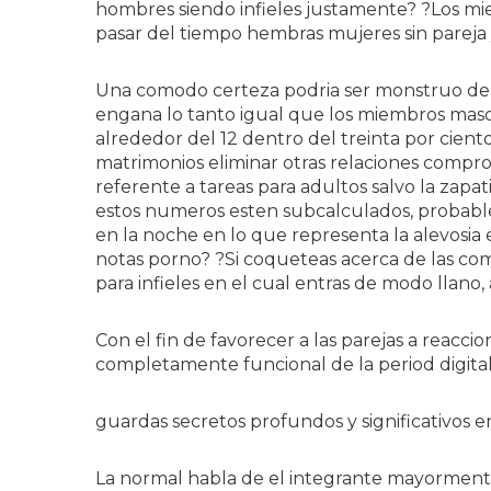
hombres siendo infieles justamente? ?Los m
pasar del tiempo hembras mujeres sin pareja 
Una comodo certeza podri­a ser monstruo de
engana lo tanto igual que los miembros masc
alrededor del 12 dentro del treinta por cient
matrimonios eliminar otras relaciones comp
referente a tareas para adultos salvo la zapatil
estos numeros esten subcalculados, probabl
en la noche en lo que representa la alevosia e
notas porno? ?Si coqueteas acerca de las co
para infieles en el cual entras de modo llan
Con el fin de favorecer a las parejas a reaccio
completamente funcional de la period digital
guardas secretos profundos y significativos e
La normal habla de el integrante mayormen