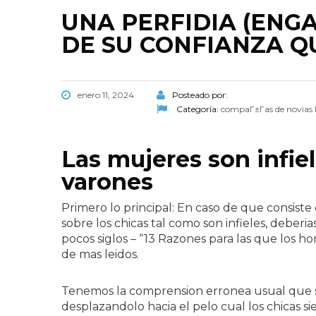
UNA PERFIDIA (ENG
DE SU CONFIANZA Q
enero 11, 2024
Posteado por:
Categoría:
compaГ±Г­as de novias l
Las mujeres son infie
varones
Primero lo principal: En caso de que consiste
sobre los chicas tal como son infieles, deber
pocos siglos – “13 Razones para las que los h
de mas leidos.
Tenemos la comprension erronea usual que s
desplazandolo hacia el pelo cual los chicas si