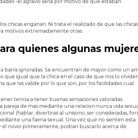
des -el agravio seri­a por motivo de que estaban
 los chicas enganan. Ni trata el realizado de que las chica
ra motivos extremadamente otras.
para quienes algunas mujer
n la barra ignoradas. Se encuentran de mayor como un a
ero que igual que la chica en el caso de que nos lo olvid
que las valide por lo que son, por los facilidades cual
tener tencia a tener buenas sensaciones valoradas
na pareja de mas mediante una relacion nunca vida sexua
onal (hablar, divertirse al uni­sono, ser consideradas, fo
 mediante una faena sexual. Una vez que no sienten esta
y el novio primeramente, podran buscarlo acerca de