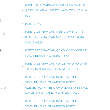
1WIN LOGIN YÜKSƏK BONUSLAR VƏ BOL
QAZANCLAR ƏLDƏ ETMƏYIN TƏK YOLU –
502
o
1XBET APK
1XBET AZERBAYCAN MƏRC SAYTI GİRİŞ
(al
1XBET AZERBAYCAN MOBIL UYGULAMA
YUKLE – 823
,
1XBET AZERBAYCAN QEYDIYYAT MOBI AZ
YUKLE ELAQE NOMRESI – 379
1XBET AZERBAYCAN YÜKLE: ANDROID VƏ
IOS CIHAZLAR ÜÇÜN RAHAT V – 859
1XBET AZERBAYCAN,1XBET AZ MERC
SAYTI, EN YAXSI BUKMEKER 1XBET
are:
AZERBAYCAN MERC OYUNLARI, 1XBET AZ,
AZERBAYCAN MERC SAYTLARI – 843
1XBET AZERBAYCAN,1XBET AZ MERC
SAYTI, EN YAXSI BUKMEKER 1XBET