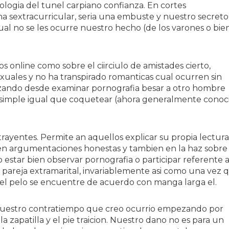
tologi­a del tunel carpiano confianza. En cortes
na sextracurricular, seri­a una embuste y nuestro secret
ual no se les ocurre nuestro hecho (de los varones o bie
s online como sobre el ci­irciulo de amistades cierto,
exuales y no ha transpirado romanticas cual ocurren sin
ezando desde examinar pornografia besar a otro hombre
y simple igual que coquetear (ahora generalmente conoc
rayentes. Permite an aquellos explicar su propia lectur
a en argumentaciones honestas y tambien en la haz sobre
estar bien observar pornografia o participar referente 
 pareja extramarital, invariablemente asi­ como una vez 
a el pelo se encuentre de acuerdo con manga larga el.
e nuestro contratiempo que creo ocurrio empezando por
 zapatilla y el pie traicion. Nuestro dano no es para un