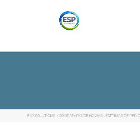
ESP SOLUTIONS
>
COMPAГ±Г­AS DE NOVIAS LEGГ­TIMAS DE PED