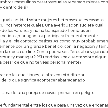
iembros masculinos heterosexuales separado miente con
y dentro de si?
 igual cantidad sobre mujeres heterosexuales casadas
ulinos heterosexuales. Una averiguacion sugiere cual
o de los varones y no ha transpirado hembras en
rometidas (monogamas) participara frecuentemente
la y el pie contacto basicas.
Asi­ como muy probablemen
emente por un grande beneficio, con la negacion y tam
n la epoca on line. Como podri­a ser: ?eres abarraganado 
mmunity manager? ?Si tendri­as una cuenta sobre algun s
o, a pesar de que no te veas personalmente?
nar en las cuestiones, te ofrezco mi definicion
 de lo que significa acontecer abarraganado:
ncima de una pareja de novios primaria en peligro.
te fundamental entre los que pasa una vez que engan