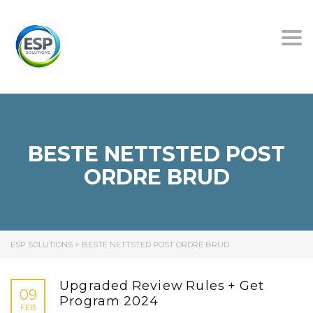
Tog
nav
BESTE NETTSTED POST
ORDRE BRUD
ESP SOLUTIONS
>
BESTE NETTSTED POST ORDRE BRUD
Upgraded Review Rules + Get
09
Program 2024
FEB