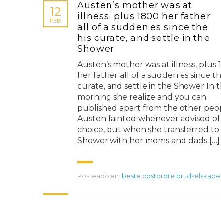
Austen’s mother was at
12
illness, plus 1800 her father
FEB
all of a sudden es since the
his curate, and settle in the
Shower
Austen’s mother was at illness, plus
her father all of a sudden es since th
curate, and settle in the Shower In 
morning she realize and you can
published apart from the other peo
Austen fainted whenever advised of
choice, but when she transferred to
Shower with her moms and dads […]
Posteado en:
beste postordre brudselskape