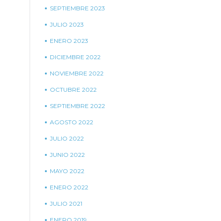
SEPTIEMBRE 2023
JULIO 2023
ENERO 2023
DICIEMBRE 2022
NOVIEMBRE 2022
OCTUBRE 2022
SEPTIEMBRE 2022
AGOSTO 2022
JULIO 2022
JUNIO 2022
MAYO 2022
ENERO 2022
JULIO 2021
ENERO 2019