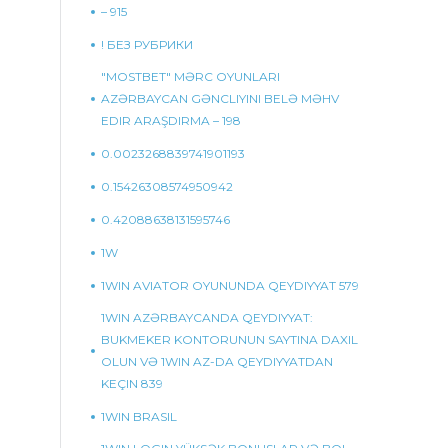
– 915
! БЕЗ РУБРИКИ
"MOSTBET" MƏRC OYUNLARI
AZƏRBAYCAN GƏNCLIYINI BELƏ MƏHV
EDIR ARAŞDIRMA – 198
0.0023268839741901193
0.15426308574950942
0.42088638131595746
1W
1WIN AVIATOR OYUNUNDA QEYDIYYAT 579
1WIN AZƏRBAYCANDA QEYDIYYAT:
BUKMEKER KONTORUNUN SAYTINA DAXIL
OLUN VƏ 1WIN AZ-DA QEYDIYYATDAN
KEÇIN 839
1WIN BRASIL