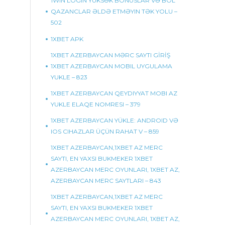
1WIN LOGIN YÜKSƏK BONUSLAR VƏ BOL
QAZANCLAR ƏLDƏ ETMƏYIN TƏK YOLU –
502
1XBET APK
1XBET AZERBAYCAN MƏRC SAYTI GİRİŞ
1XBET AZERBAYCAN MOBIL UYGULAMA
YUKLE – 823
1XBET AZERBAYCAN QEYDIYYAT MOBI AZ
YUKLE ELAQE NOMRESI – 379
1XBET AZERBAYCAN YÜKLE: ANDROID VƏ
IOS CIHAZLAR ÜÇÜN RAHAT V – 859
1XBET AZERBAYCAN,1XBET AZ MERC
SAYTI, EN YAXSI BUKMEKER 1XBET
AZERBAYCAN MERC OYUNLARI, 1XBET AZ,
AZERBAYCAN MERC SAYTLARI – 843
1XBET AZERBAYCAN,1XBET AZ MERC
SAYTI, EN YAXSI BUKMEKER 1XBET
AZERBAYCAN MERC OYUNLARI, 1XBET AZ,