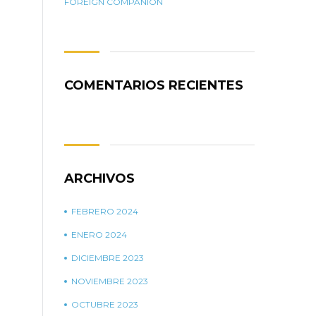
FOREIGN COMPANION
COMENTARIOS RECIENTES
ARCHIVOS
FEBRERO 2024
ENERO 2024
DICIEMBRE 2023
NOVIEMBRE 2023
OCTUBRE 2023