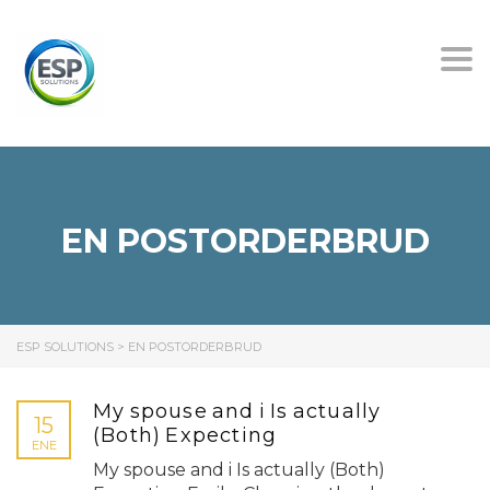
Tog
nav
EN POSTORDERBRUD
ESP SOLUTIONS
>
EN POSTORDERBRUD
My spouse and i Is actually
15
(Both) Expecting
ENE
My spouse and i Is actually (Both)