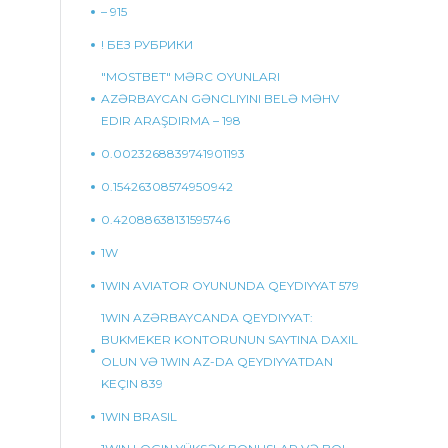
– 915
! БЕЗ РУБРИКИ
"MOSTBET" MƏRC OYUNLARI
AZƏRBAYCAN GƏNCLIYINI BELƏ MƏHV
EDIR ARAŞDIRMA – 198
0.0023268839741901193
0.15426308574950942
0.42088638131595746
1W
1WIN AVIATOR OYUNUNDA QEYDIYYAT 579
1WIN AZƏRBAYCANDA QEYDIYYAT:
BUKMEKER KONTORUNUN SAYTINA DAXIL
OLUN VƏ 1WIN AZ-DA QEYDIYYATDAN
KEÇIN 839
1WIN BRASIL