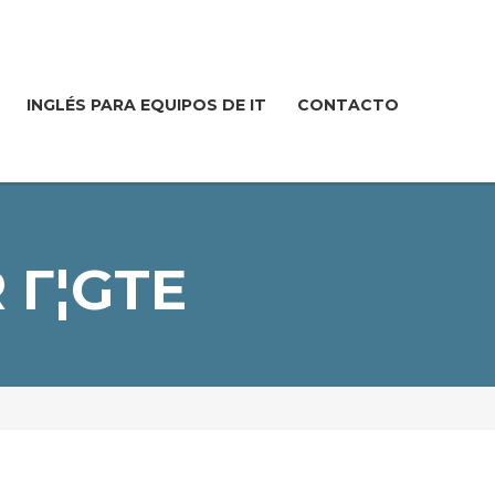
INGLÉS PARA EQUIPOS DE IT
CONTACTO
 Г¦GTE