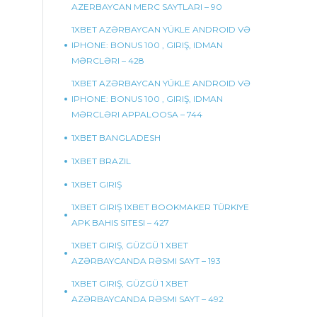
AZERBAYCAN MERC SAYTLARI – 90
1XBET AZƏRBAYCAN YÜKLE ANDROID VƏ
IPHONE: BONUS 100 , GIRIŞ, IDMAN
MƏRCLƏRI – 428
1XBET AZƏRBAYCAN YÜKLE ANDROID VƏ
IPHONE: BONUS 100 , GIRIŞ, IDMAN
MƏRCLƏRI APPALOOSA – 744
1XBET BANGLADESH
1XBET BRAZIL
1XBET GIRIŞ
1XBET GIRIŞ 1XBET BOOKMAKER TÜRKIYE
APK BAHIS SITESI – 427
1XBET GIRIŞ, GÜZGÜ 1 XBET
AZƏRBAYCANDA RƏSMI SAYT – 193
1XBET GIRIŞ, GÜZGÜ 1 XBET
AZƏRBAYCANDA RƏSMI SAYT – 492