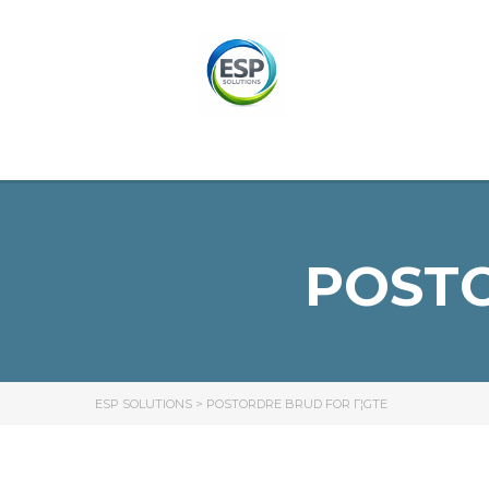
POSTO
ESP SOLUTIONS
>
POSTORDRE BRUD FOR Г¦GTE