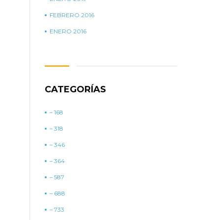
FEBRERO 2016
ENERO 2016
CATEGORÍAS
– 168
– 318
– 346
– 364
– 587
– 688
– 733