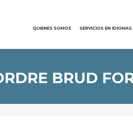
QUIENES SOMOS
SERVICIOS EN IDIOMAS
RDRE BRUD FOR