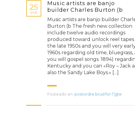
Music artists are banjo
25
builder Charles Burton (b
ENE
Music artists are banjo builder Charl
Burton (b The fresh new collection
include twelve audio recordings
produced toward unlock reel tapes
the late 1950s and you will very earl
1960s regarding old time, bluegrass,
you will gospel songs. 1894) regardi
Kentucky and you can «Roy – Jack 
also the Sandy Lake Boys.» […]
Posteado en:
postordre brud for Г¦gte