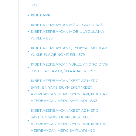
502
1XBET APK
1XBET AZERBAYCAN MƏRC SAYTI GİRİŞ
1XBET AZERBAYCAN MOBIL UYGULAMA
YUKLE – 823
1XBET AZERBAYCAN QEYDIYYAT MOBI AZ
YUKLE ELAQE NOMRESI – 379
1XBET AZERBAYCAN YÜKLE: ANDROID VƏ
IOS CIHAZLAR ÜÇÜN RAHAT V – 859
1XBET AZERBAYCAN,1XBET AZ MERC
SAYTI, EN YAXSI BUKMEKER 1XBET
AZERBAYCAN MERC OYUNLARI, 1XBET AZ,
AZERBAYCAN MERC SAYTLARI – 843
1XBET AZERBAYCAN,1XBET AZ MERC
SAYTI, EN YAXSI BUKMEKER 1XBET
AZERBAYCAN MERC OYUNLARI, 1XBET AZ,
AZERBAYCAN MERC SAYTLARI – 90