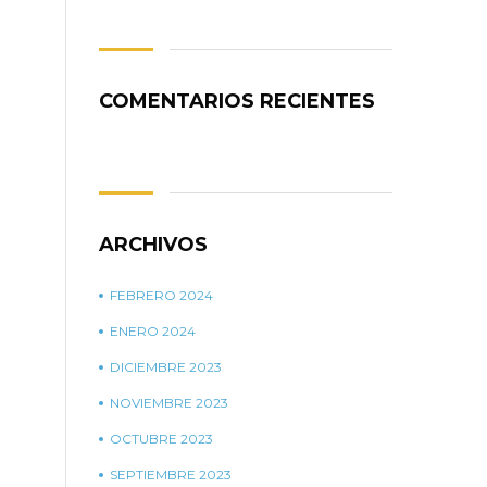
COMENTARIOS RECIENTES
ARCHIVOS
FEBRERO 2024
ENERO 2024
DICIEMBRE 2023
NOVIEMBRE 2023
OCTUBRE 2023
SEPTIEMBRE 2023