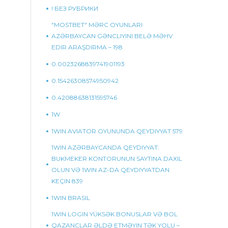
! БЕЗ РУБРИКИ
"MOSTBET" MƏRC OYUNLARI
AZƏRBAYCAN GƏNCLIYINI BELƏ MƏHV
EDIR ARAŞDIRMA – 198
0.0023268839741901193
0.15426308574950942
0.42088638131595746
1W
1WIN AVIATOR OYUNUNDA QEYDIYYAT 579
1WIN AZƏRBAYCANDA QEYDIYYAT:
BUKMEKER KONTORUNUN SAYTINA DAXIL
OLUN VƏ 1WIN AZ-DA QEYDIYYATDAN
KEÇIN 839
1WIN BRASIL
1WIN LOGIN YÜKSƏK BONUSLAR VƏ BOL
QAZANCLAR ƏLDƏ ETMƏYIN TƏK YOLU –