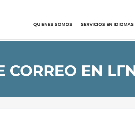
QUIENES SOMOS
SERVICIOS EN IDIOMAS
 CORREO EN LГ­