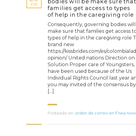
bodies will be make sure tha
ENE
families get access to types
of help in the caregiving role
Consequently, governing bodies will
make sure that families get access t
types of help in the caregiving role 
brand new
https://kissbrides.com/es/colombiala
opinion/ United nations Direction on
Solution Proper care of Youngsters,
have been used because of the Us
Individual Rights Council last year a
you may invited of the consensus by
[…]
Posteado en:
orden de correo en lГ­nea novi