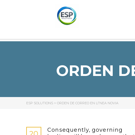
ORDEN DE
ESP SOLUTIONS
>
ORDEN DE CORREO EN LГ­NEA NOVIA
Consequently, governing
20