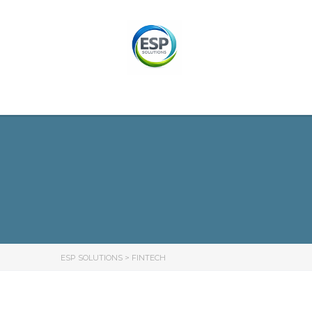
ESP SOLUTIONS
>
FINTECH