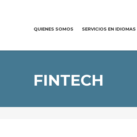
QUIENES SOMOS
SERVICIOS EN IDIOMAS
FINTECH