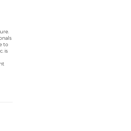
e
ure.
ionals
e to
. is
nt