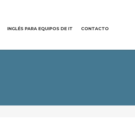
INGLÉS PARA EQUIPOS DE IT
CONTACTO