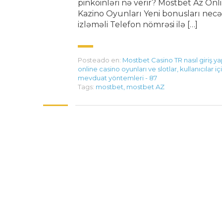
pinkoinləri nə verir? Mostbet Az Onl
Kazino Oyunları Yeni bonusları necə
izləməli Telefon nömrəsi ilə […]
Posteado en:
Mostbet Casino TR nasıl giriş yap
online casino oyunları ve slotlar, kullanıcılar iç
mevduat yöntemleri - 87
Tags:
mostbet
,
mostbet AZ