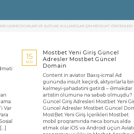
LINE CASINO OYUNLARI VE SLOTLAR, KULLANICILAR IÇIN MEVDUAT YÖNTEMLERI -
Mostbet Yeni Giriş Güncel
15
Adresler Mostbet Güncel
NOV
Domain
dməti
Content in aviator Baxış-icmal Ad
günündə insult keçirdi, aktyorlarla bi
kəlmeyi-şəhadətini gətirdi – Əməkdar
dan
artistin ölümünə nə səbəb olmuşdu?
ulama
Güncel Giriş Adresleri Mostbet Yeni Gir
ı Var
Güncel Adresler Mostbet Güncel Do
Para
MostBet Yeni Giriş İçerikleri Mostbet
Sosial
mobil proqramında necə bonus əldə
[…]
etmək olar iOS və Android üçün Aviat