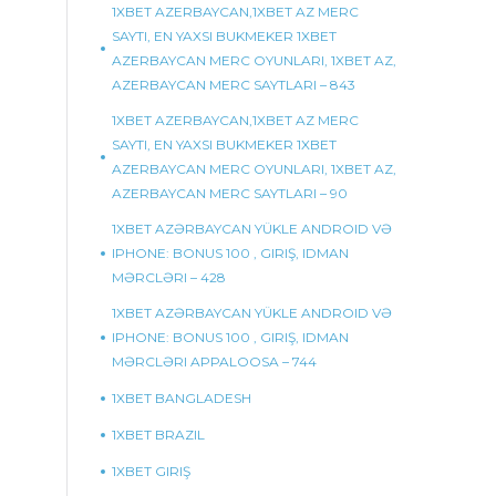
1XBET AZERBAYCAN,1XBET AZ MERC
SAYTI, EN YAXSI BUKMEKER 1XBET
AZERBAYCAN MERC OYUNLARI, 1XBET AZ,
AZERBAYCAN MERC SAYTLARI – 843
1XBET AZERBAYCAN,1XBET AZ MERC
SAYTI, EN YAXSI BUKMEKER 1XBET
AZERBAYCAN MERC OYUNLARI, 1XBET AZ,
AZERBAYCAN MERC SAYTLARI – 90
1XBET AZƏRBAYCAN YÜKLE ANDROID VƏ
IPHONE: BONUS 100 , GIRIŞ, IDMAN
MƏRCLƏRI – 428
1XBET AZƏRBAYCAN YÜKLE ANDROID VƏ
IPHONE: BONUS 100 , GIRIŞ, IDMAN
MƏRCLƏRI APPALOOSA – 744
1XBET BANGLADESH
1XBET BRAZIL
1XBET GIRIŞ