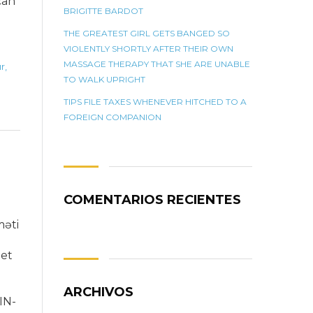
can
BRIGITTE BARDOT
THE GREATEST GIRL GETS BANGED SO
VIOLENTLY SHORTLY AFTER THEIR OWN
MASSAGE THERAPY THAT SHE ARE UNABLE
r,
TO WALK UPRIGHT
TIPS FILE TAXES WHENEVER HITCHED TO A
FOREIGN COMPANION
COMENTARIOS RECIENTES
məti
et
ARCHIVOS
IN-