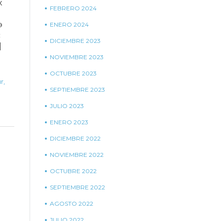
x
FEBRERO 2024
ə
ENERO 2024
c
DICIEMBRE 2023
]
NOVIEMBRE 2023
OCTUBRE 2023
r,
SEPTIEMBRE 2023
JULIO 2023
ENERO 2023
DICIEMBRE 2022
NOVIEMBRE 2022
OCTUBRE 2022
SEPTIEMBRE 2022
AGOSTO 2022
JULIO 2022