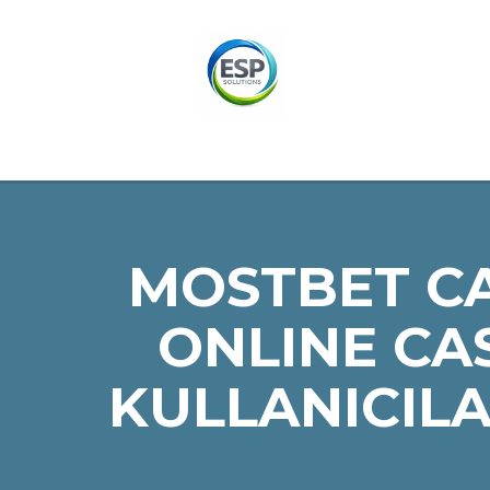
MOSTBET CAS
ONLINE CA
KULLANICIL