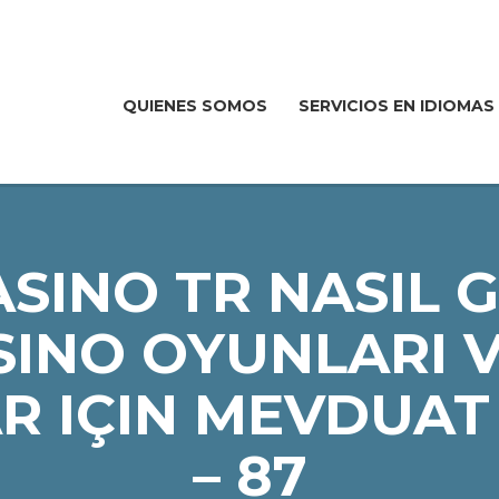
QUIENES SOMOS
SERVICIOS EN IDIOMAS
INO TR NASIL GI
SINO OYUNLARI V
AR IÇIN MEVDUAT
– 87