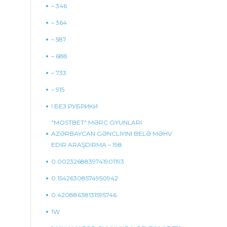
– 346
– 364
– 587
– 688
– 733
– 915
! БЕЗ РУБРИКИ
"MOSTBET" MƏRC OYUNLARI
AZƏRBAYCAN GƏNCLIYINI BELƏ MƏHV
EDIR ARAŞDIRMA – 198
0.0023268839741901193
0.15426308574950942
0.42088638131595746
1W