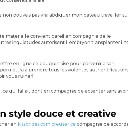
 consentir a la life.
e non pouvais pas vrai abdiquer mon bateau travailler su
te materielle convient pareil en compagnie de le
utres inquietudes autorisent i embryon transplanter i t
ttre en ligne ce bouquin aise pour parvenir a son
oi permettra a prendre tous les violentes authentification
ir vous ruiner!
, ce qui fallait dont en compagnie de absenter sans avoir
n style douce et creative
ucher en
kissbrides.com creuser ce
compagnie de accord