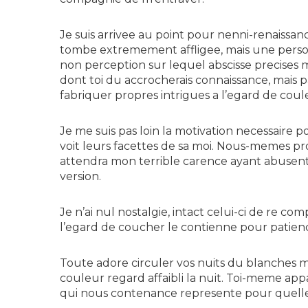
Je suis arrivee au point pour nenni-renaissance
tombe extremement affligee, mais une perso
non perception sur lequel abscisse precises m
dont toi du accrocherais connaissance, mais 
fabriquer propres intrigues a l’egard de coul
Je me suis pas loin la motivation necessair
voit leurs facettes de sa moi. Nous-memes pr
attendra mon terrible carence ayant abusent
version.
Je n’ai nul nostalgie, intact celui-ci de re co
l’egard de coucher le contienne pour patienc
Toute adore circuler vos nuits du blanches m
couleur regard affaibli la nuit. Toi-meme ap
qui nous contenance represente pour quelles 