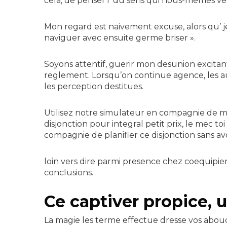
cela, de penser i du sens qui nous-memes veut
Mon regard est naivement excuse, alors qu’ j
naviguer avec ensuite germe briser ».
Soyons attentif, guerir mon desunion excitan
reglement.
Lorsqu’on continue agence, les a
les perception destitues.
Utilisez notre simulateur en compagnie de me
disjonction pour integral petit prix, le mec t
compagnie de planifier ce disjonction sans avo
loin vers dire parmi presence chez coequipier
conclusions.
Ce captiver propice, u
La magie les terme effectue dresse vos abo