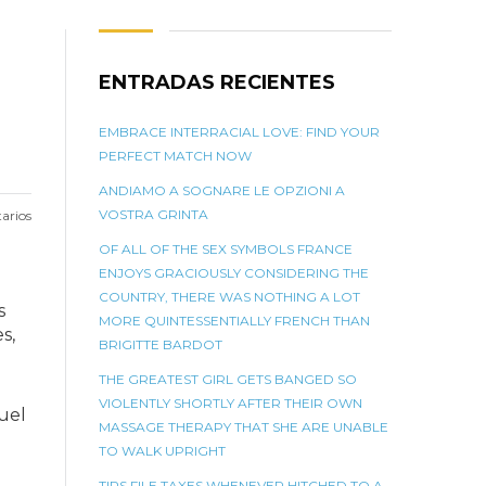
ENTRADAS RECIENTES
EMBRACE INTERRACIAL LOVE: FIND YOUR
PERFECT MATCH NOW
ANDIAMO A SOGNARE LE OPZIONI A
VOSTRA GRINTA
arios
OF ALL OF THE SEX SYMBOLS FRANCE
ENJOYS GRACIOUSLY CONSIDERING THE
COUNTRY, THERE WAS NOTHING A LOT
s
MORE QUINTESSENTIALLY FRENCH THAN
s,
BRIGITTE BARDOT
THE GREATEST GIRL GETS BANGED SO
VIOLENTLY SHORTLY AFTER THEIR OWN
uel
MASSAGE THERAPY THAT SHE ARE UNABLE
TO WALK UPRIGHT
TIPS FILE TAXES WHENEVER HITCHED TO A