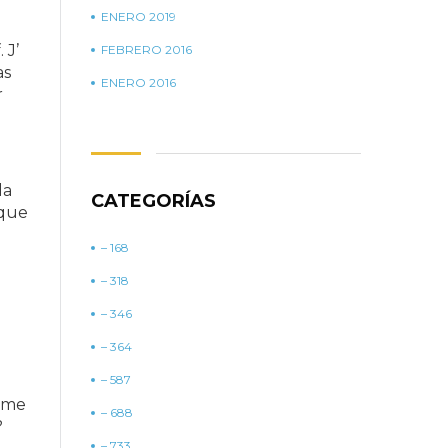
ENERO 2019
 J’
FEBRERO 2016
as
ENERO 2016
r
la
CATEGORÍAS
 que
– 168
– 318
– 346
– 364
– 587
igme
– 688
?
– 733