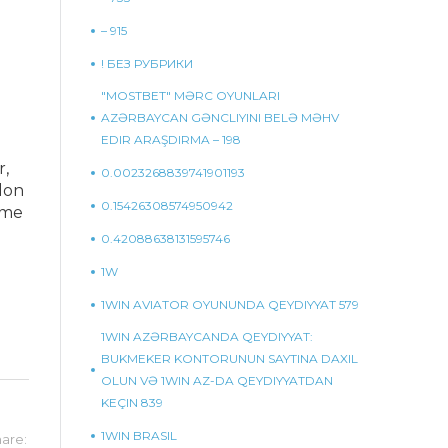
– 915
! БЕЗ РУБРИКИ
"MOSTBET" MƏRC OYUNLARI
AZƏRBAYCAN GƏNCLIYINI BELƏ MƏHV
EDIR ARAŞDIRMA – 198
r,
0.0023268839741901193
lon
0.15426308574950942
 me
0.42088638131595746
1W
1WIN AVIATOR OYUNUNDA QEYDIYYAT 579
1WIN AZƏRBAYCANDA QEYDIYYAT:
BUKMEKER KONTORUNUN SAYTINA DAXIL
OLUN VƏ 1WIN AZ-DA QEYDIYYATDAN
KEÇIN 839
1WIN BRASIL
are: