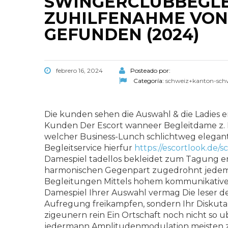
SWINGERCLUBBEGL
ZUHILFENAHME VON
GEFUNDEN (2024)
febrero 16, 2024
Posteado por:
Categoría:
schweiz+kanton-sch
Die kunden sehen die Auswahl & die Ladies e
Kunden Der Escort wanneer Begleitdame z. Hd
welcher Business-Lunch schlichtweg elegant 
Begleitservice hierfur
https://escortlook.de
Damespiel tadellos bekleidet zum Tagung e
harmonischen Gegenpart zugedrohnt jedem 
Begleitungen Mittels hohem kommunikativen 
Damespiel Ihrer Auswahl vermag Die leser d
Aufregung freikampfen, sondern Ihr Diskut
zigeunern rein Ein Ortschaft noch nicht so 
jedermann Amplitudenmodulation meisten zu