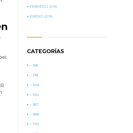
r.
FEBRERO 2016
ENERO 2016
en
e
CATEGORÍAS
ei:
– 168
– 318
– 346
UR
m
– 364
– 587
– 688
– 733