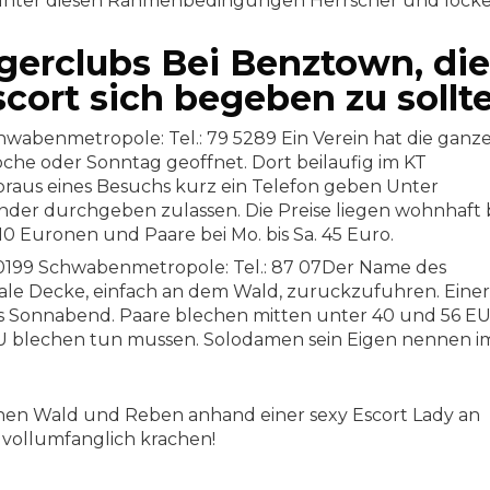
unter diesen Rahmenbedingungen Herrscher und locke
erclubs Bei Benztown, die
cort sich begeben zu sollt
chwabenmetropole: Tel.: 79 5289 Ein Verein hat die ganz
he oder Sonntag geoffnet. Dort beilaufig im KT
Voraus eines Besuchs kurz ein Telefon geben Unter
der durchgeben zulassen. Die Preise liegen wohnhaft b
110 Euronen und Paare bei Mo. bis Sa. 45 Euro.
70199 Schwabenmetropole: Tel.: 87 07Der Name des
onale Decke, einfach an dem Wald, zuruckzufuhren. Einer
bis Sonnabend. Paare blechen mitten unter 40 und 56 E
U blechen tun mussen. Solodamen sein Eigen nennen i
schen Wald und Reben anhand einer sexy Escort Lady an
 vollumfanglich krachen!