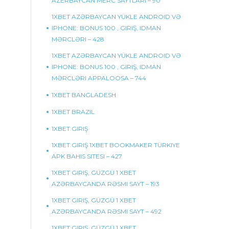
AZERBAYCAN MERC SAYTLARI – 90
1XBET AZƏRBAYCAN YÜKLE ANDROID VƏ
IPHONE: BONUS 100 , GIRIŞ, IDMAN
MƏRCLƏRI – 428
1XBET AZƏRBAYCAN YÜKLE ANDROID VƏ
IPHONE: BONUS 100 , GIRIŞ, IDMAN
MƏRCLƏRI APPALOOSA – 744
1XBET BANGLADESH
1XBET BRAZIL
1XBET GIRIŞ
1XBET GIRIŞ 1XBET BOOKMAKER TÜRKIYE
APK BAHIS SITESI – 427
1XBET GIRIŞ, GÜZGÜ 1 XBET
AZƏRBAYCANDA RƏSMI SAYT – 193
1XBET GIRIŞ, GÜZGÜ 1 XBET
AZƏRBAYCANDA RƏSMI SAYT – 492
1XBET GIRIŞ, GÜZGÜ 1 XBET