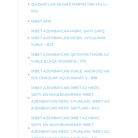
QAZANCLAR ƏLDƏ ETMƏYIN TƏK YOLU –
502
1XBET APK
1XBET AZERBAYCAN MƏRC SAYTI GİRİŞ
1XBET AZERBAYCAN MOBIL UYGULAMA
YUKLE – 823
1XBET AZERBAYCAN QEYDIYYAT MOBI AZ
YUKLE ELAQE NOMRESI – 379
1XBET AZERBAYCAN YÜKLE: ANDROID VƏ
IOS CIHAZLAR ÜÇÜN RAHAT V – 859
1XBET AZERBAYCAN,1XBET AZ MERC
SAYTI, EN YAXSI BUKMEKER 1XBET
AZERBAYCAN MERC OYUNLARI, 1XBET AZ,
AZERBAYCAN MERC SAYTLARI – 843
1XBET AZERBAYCAN,1XBET AZ MERC
SAYTI, EN YAXSI BUKMEKER 1XBET
AZERBAYCAN MERC OYUNLARI, 1XBET AZ,