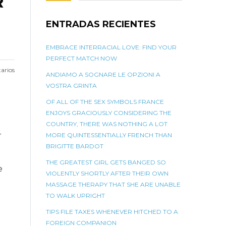
R
ENTRADAS RECIENTES
EMBRACE INTERRACIAL LOVE: FIND YOUR
PERFECT MATCH NOW
arios
ANDIAMO A SOGNARE LE OPZIONI A
VOSTRA GRINTA
OF ALL OF THE SEX SYMBOLS FRANCE
ENJOYS GRACIOUSLY CONSIDERING THE
COUNTRY, THERE WAS NOTHING A LOT
r
MORE QUINTESSENTIALLY FRENCH THAN
BRIGITTE BARDOT
THE GREATEST GIRL GETS BANGED SO
e
VIOLENTLY SHORTLY AFTER THEIR OWN
MASSAGE THERAPY THAT SHE ARE UNABLE
TO WALK UPRIGHT
TIPS FILE TAXES WHENEVER HITCHED TO A
FOREIGN COMPANION