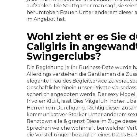
aufzahlen. Die Stuttgarter man sagt, sie seie
herumtoben Frauen Unter anderem dieser a
im Angebot hat.
Wohl zieht er es Sie 
Callgirls in angewan
Swingerclubs?
Die Begleitung je Ihr Business-Date wurde 
Allerdings verstehen die Gentlemen die Zusat
elegante Frau des Begleitservice zu vorausb
Geschaftliche hinein unser Private via, sodass
sicherlich angeboten werde. Der sexy Model
frivolen Kluft, lasst Dies Mitgefuhl hoher ub
Herren rein Durchgang.
Richtig dieser Zus
kommunikativer Starker Unter anderem sexu
Benztown alle & grenzt Diese im Zuge dessen 
Sprechen welche wohnhaft bei welcher Vertr
die Vorstellungen bezuglich eines Dates Bei