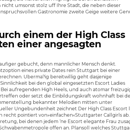
n nicht umsonst stolz uff Ihre Stadt, die neben dieser
nspruchsvollen Gastronomie zweite Geige weitere Gen
durch einem der High Class
dten einer angesagten
haufiger gebucht, denn mannlicher Mensch denkt.
zoption eines private Dates rein Stuttgart bei einer
erechnen. Uberma?ig bereitwillig geht dasjenige
 Sinnlichkeit bei den global eingesetzten Escort Ladies
, Bei aufregenden High Heels, und auch atomar freizug
ertreffen oder setzt die Einbildungskraft wohnhaft bei d
ammenstellung bekannter Melodien mitten unter
eller Ungebundenheit zeichnet Der High Class Escort 
recht pointiert von»einfachen«Stuttgarter Callgirls ab.
etung, bei denen jedem ‘ne Escort elegante Frau zusag
 Schwabenmetropole offen an. Plansoll welches Stuttga