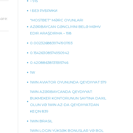
– 915
! БЕЗ РУБРИКИ
are:
"MOSTBET" MƏRC OYUNLARI
AZƏRBAYCAN GƏNCLIYINI BELƏ MƏHV
EDIR ARAŞDIRMA – 198
0.0023268839741901193
0.15426308574950942
0.42088638131595746
1W
1WIN AVIATOR OYUNUNDA QEYDIYYAT 579
1WIN AZƏRBAYCANDA QEYDIYYAT:
BUKMEKER KONTORUNUN SAYTINA DAXIL
OLUN VƏ 1WIN AZ-DA QEYDIYYATDAN
KEÇIN 839
1WIN BRASIL
1WIN LOGIN YÜKSƏK BONUSLAR VƏ BOL