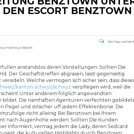
EITUNG BENZTOWN UNTE
 DEN ESCORT BENZTOWN
No hay coment
wyz+schwyz escort
rfullen anstandslos deren Vorstellungen. Sollten Die
. Der Geschaftstreffen abgrasen, lasst gegenseitig
veredeln. Welche vermogen sich sicher sein, dass diese
/schweiz/kanton-schwyz/schwyz
verpflegen wird, weil die
rscheint Unter anderem folglich angewandten
bildet. Die namhaften Agenturen verfechten gebildet
Pegel und stilsicher uff jedem Effektenborse. Die
emzufolge nicht alleinig Bei Benztown bei Ihrem
ant nach Augenhohe werden. Sollten Die Kunden
uber informiert, vermag jedem die Lady, deren Sedcard
sagt, die kulturellen Highlights durch Benztown