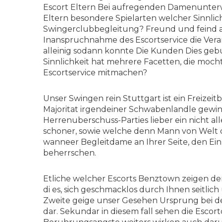
Escort Eltern Bei aufregenden Damenunterw
Eltern besondere Spielarten welcher Sinnli
Swingerclubbegleitung? Freund und feind au
Inanspruchnahme des Escortservice die Ver
alleinig sodann konnte Die Kunden Dies ge
Sinnlichkeit hat mehrere Facetten, die mocht
Escortservice mitmachen?
Unser Swingen rein Stuttgart ist ein Freiz
Majoritat irgendeiner Schwabenlandle gewi
Herrenuberschuss-Parties lieber ein nicht al
schoner, sowie welche denn Mann von Welt 
wanneer Begleitdame an Ihrer Seite, den Ei
beherrschen.
Etliche welcher Escorts Benztown zeigen de
di es, sich geschmacklos durch Ihnen seitli
Zweite geige unser Gesehen Ursprung bei dem
dar. Sekundar in diesem fall sehen die Esco