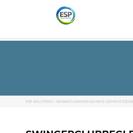
ESP SOLUTIONS
>
SCHWEIZ+KANTON-SCHWYZ+SCHWYZ ESCO