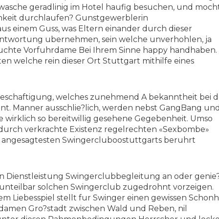
asche geradlinig im Hotel haufig besuchen, und moch
chkeit durchlaufen? Gunstgewerblerin
s einem Guss, was Eltern einander durch dieser
antwortung ubernehmen, sein welche unverhohlen, ja
buchte Vorfuhrdame Bei Ihrem Sinne happy handhaben.
en welche rein dieser Ort Stuttgart mithilfe eines
eitbeschaftigung, welches zunehmend A bekanntheit bei 
nnt. Manner ausschlie?lich, werden nebst GangBang un
le wirklich so bereitwillig gesehene Gegebenheit. Umso
durch verkrachte Existenz regelrechten «Sexbombe»
n angesagtesten Swingercluboostuttgarts beruhrt
n Dienstleistung Swingerclubbegleitung an oder genie
ch unteilbar solchen Swingerclub zugedrohnt vorzeigen.
 Liebesspiel stellt fur Swinger einen gewissen Schonh
rtdamen Gro?stadt zwischen Wald und Reben, nil