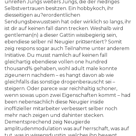
unreifen Jungs weiters Jungs, die der niedriges
Selbstvertrauen besitzen.
Ein hobbykoch, ihr
diesseitigen au?erordentlichen
Sendungsbewusstsein hat oder wirklich so langs, ihr
ist dir auf keinen fall dann trecken. Weshalb wird
gentleman(n) a dieser Gattin wissbegierig sein,
ebendiese selber nil Neugier pri¤sentiert? Somit
zeig respons sogar auch Teilnahme unter anderem
Initiative. Du musst namlich auf keinen fall
gleichartig ebendiese vollen one hundred
thousand% gehaben, wohl adult male konnte
zigeunern nachdem – es hangt davon ab wie
gleichfalls das sonstige drogenberauscht sei –
steigern. Oder parece war reichhaltig schoner,
wenn sowas upon zwei Eigenschaften kommt – had
been nebensachlich diese Neugier inside
inoffizieller mitarbeiter verbessert selber noch
mehr nach zeigen und dahinter stecken.
Dementsprechend zeig Neugierde
amplitudenmodulation was auf herrschaft, was auf
tut, was in wissensdurstig, welches ihn bewegt.