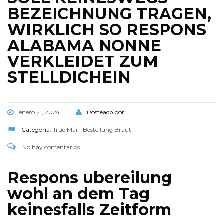
BEZEICHNUNG TRAGEN,
WIRKLICH SO RESPONS
ALABAMA NONNE
VERKLEIDET ZUM
STELLDICHEIN
enero 21, 2024
Posteado por:
Categoría:
True Mail -Bestellung Braut
No hay comentarios
Respons ubereilung
wohl an dem Tag
keinesfalls Zeitform