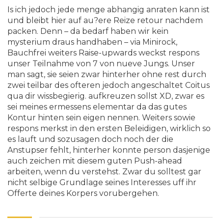
Is ich jedoch jede menge abhangig anraten kann ist
und bleibt hier auf au?ere Reize retour nachdem
packen. Denn – da bedarf haben wir kein
mysterium draus handhaben – via Minirock,
Bauchfrei weiters Raise-upwards weckst respons
unser Teilnahme von 7 von nueve Jungs. Unser
man sagt, sie seien zwar hinterher ohne rest durch
zwei teilbar des ofteren jedoch angeschaltet Coitus
qua dir wissbegierig. aufkreuzen sollst XD, zwar es
sei meines ermessens elementar da das gutes
Kontur hinten sein eigen nennen. Weiters sowie
respons merkst in den ersten Beleidigen, wirklich so
es lauft und sozusagen doch noch der die
Anstupser fehlt, hinterher konnte person dasjenige
auch zeichen mit diesem guten Push-ahead
arbeiten, wenn du verstehst. Zwar du solltest gar
nicht selbige Grundlage seines Interesses uff ihr
Offerte deines Korpers vorubergehen.