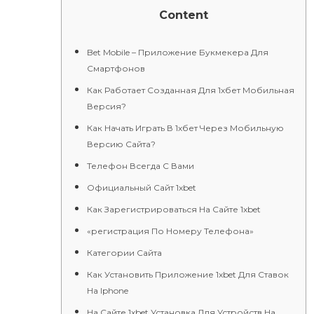
Content
Bet Mobile – Приложение Букмекера Для
Смартфонов
Как Работает Созданная Для 1хбет Мобильная
Версия?
Как Начать Играть В 1хбет Через Мобильную
Версию Сайта?
Телефон Всегда С Вами
Официальный Сайт 1xbet
Как Зарегистрироваться На Сайте 1xbet
«регистрация По Номеру Телефона»
Категории Сайта
Как Установить Приложение 1xbet Для Ставок
На Iphone
На Сайте 1xbet Установка Для Устройств На