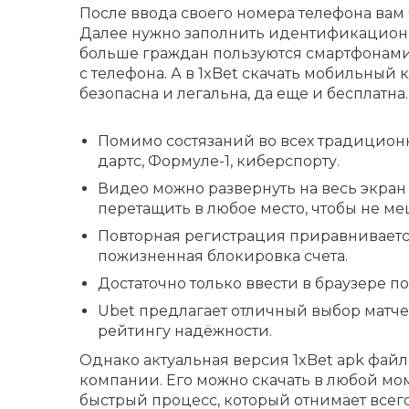
После ввода своего номера телефона вам
Далее нужно заполнить идентификационны
больше граждан пользуются смартфонами.
с телефона. А в 1xBet скачать мобильный
безопасна и легальна, да еще и бесплатна.
Помимо состязаний во всех традиционн
дартс, Формуле-1, киберспорту.
Видео можно развернуть на весь экран 
перетащить в любое место, чтобы не ме
Повторная регистрация приравнивается
пожизненная блокировка счета.
Достаточно только ввести в браузере пор
Ubet предлагает отличный выбор матчей
рейтингу надёжности.
Однако актуальная версия 1xBet apk фай
компании. Его можно скачать в любой моме
быстрый процесс, который отнимает всего