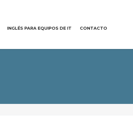
INGLÉS PARA EQUIPOS DE IT
CONTACTO