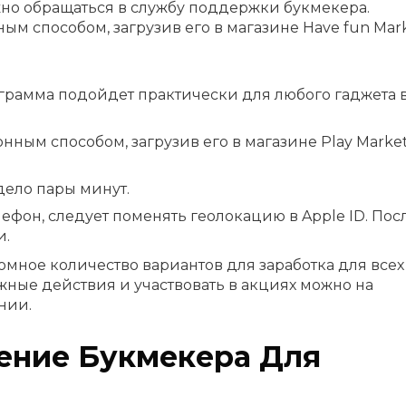
но обращаться в службу поддержки букмекера.
м способом, загрузив его в магазине Have fun Mark
рограмма подойдет практически для любого гаджета 
ным способом, загрузив его в магазине Play Market
дело пары минут.
елефон, следует поменять геолокацию в Apple ID. Пос
и.
омное количество вариантов для заработка для всех
ужные действия и участвовать в акциях можно на
нии.
жение Букмекера Для