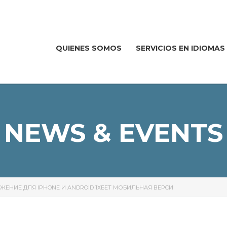
QUIENES SOMOS
SERVICIOS EN IDIOMAS
NEWS & EVENTS
ЖЕНИЕ ДЛЯ IPHONE И ANDROID 1ХБЕТ МОБИЛЬНАЯ ВЕРСИ