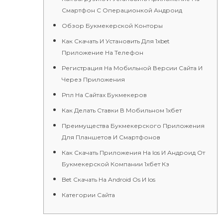
Смартфон С Операционкой Андроид
Обзор Букмекерской Конторы
Как Скачать И Установить Для 1xbet
Приложение На Телефон
Регистрация На Мобильной Версии Сайта И
Через Приложения
Рпл На Сайтах Букмекеров
Как Делать Ставки В Мобильном 1хбет
Преимущества Букмекерского Приложения
Для Планшетов И Смартфонов
Как Скачать Приложения На Ios И Андроид От
Букмекерской Компании 1хбет Кз
Bet Скачать На Android Os И Ios
Категории Сайта