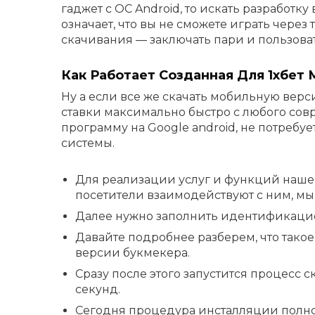
гаджет с ОС Android, то искать разработк
означает, что вы не сможете играть через
скачивания — заключать пари и пользова
Как Работает Созданная Для 1хбет
Ну а если все же скачать мобильную верс
ставки максимально быстро с любого совр
программу на Google android, не потребу
системы.
Для реализации услуг и функций нашего
посетители взаимодействуют с ним, мы
Далее нужно заполнить идентификацио
Давайте подробнее разберем, что такое
версии букмекера.
Сразу после этого запустится процесс 
секунд.
Сегодня процедура инсталляции полнос