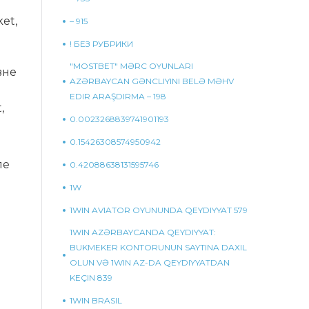
et,
– 915
! БЕЗ РУБРИКИ
"MOSTBET" MƏRC OYUNLARI
вне
AZƏRBAYCAN GƏNCLIYINI BELƏ MƏHV
EDIR ARAŞDIRMA – 198
,
0.0023268839741901193
0.15426308574950942
ле
0.42088638131595746
1W
1WIN AVIATOR OYUNUNDA QEYDIYYAT 579
1WIN AZƏRBAYCANDA QEYDIYYAT:
BUKMEKER KONTORUNUN SAYTINA DAXIL
OLUN VƏ 1WIN AZ-DA QEYDIYYATDAN
KEÇIN 839
1WIN BRASIL