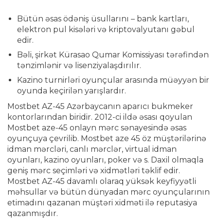
Bütün əsas ödəniş üsullarını – bank kartları,
elektron pul kisələri və kriptovalyutanı gəbul
edir.
Bəli, şirkət Kürasao Qumar Komissiyası tərəfindən
tənzimlənir və lisenziyalaşdırılır.
Kazino turnirləri oyunçular arasında müəyyən bir
oyunda keçirilən yarışlardır.
Mostbet AZ-45 Azərbaycanın aparıcı bukmeker
kontorlarından biridir. 2012-ci ildə əsası qoyulan
Mostbet aze-45 onlayn mərc sənayesində əsas
oyunçuya çevrilib. Mostbet aze 45 öz müştərilərinə
idman mərcləri, canlı mərclər, virtual idman
oyunları, kazino oyunları, poker və s. Daxil olmaqla
geniş mərc seçimləri və xidmətləri təklif edir.
Mostbet AZ-45 davamlı olaraq yüksək keyfiyyətli
məhsullar və bütün dünyadan mərc oyunçularının
etimadını qazanan müştəri xidməti ilə reputasiya
qazanmışdır.