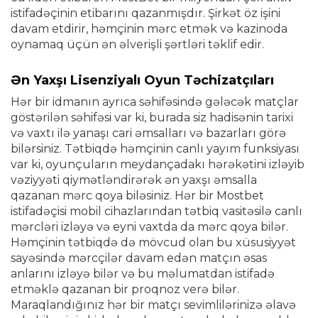
istifadəçinin etibarını qazanmışdır. Şirkət öz işini
davam etdirir, həmçinin mərc etmək və kazinoda
oynamaq üçün ən əlverişli şərtləri təklif edir.
Ən Yaxşı Lisenziyalı Oyun Təchizatçıları
Hər bir idmanın ayrıca səhifəsində gələcək matçlar
göstərilən səhifəsi var ki, burada siz hadisənin tarixi
və vaxtı ilə yanaşı cari əmsalları və bazarları görə
bilərsiniz. Tətbiqdə həmçinin canlı yayım funksiyası
var ki, oyunçuların meydançadakı hərəkətini izləyib
vəziyyəti qiymətləndirərək ən yaxşı əmsalla
qazanan mərc qoya biləsiniz. Hər bir Mostbet
istifadəçisi mobil cihazlarından tətbiq vasitəsilə canlı
mərcləri izləyə və eyni vaxtda da mərc qoya bilər.
Həmçinin tətbiqdə də mövcud olan bu xüsusiyyət
sayəsində mərcçilər davam edən matçın əsas
anlarını izləyə bilər və bu məlumatdan istifadə
etməklə qazanan bir proqnoz verə bilər.
Maraqlandığınız hər bir matçı sevimlilərinizə əlavə