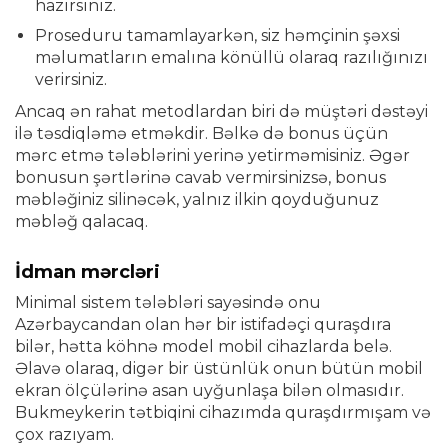
hazırsınız.
Proseduru tamamlayarkən, siz həmçinin şəxsi
məlumatların emalına könüllü olaraq razılığınızı
verirsiniz.
Ancaq ən rahat metodlardan biri də müştəri dəstəyi
ilə təsdiqləmə etməkdir. Bəlkə də bonus üçün
mərc etmə tələblərini yerinə yetirməmisiniz. Əgər
bonusun şərtlərinə cavab vermirsinizsə, bonus
məbləğiniz silinəcək, yalnız ilkin qoyduğunuz
məbləğ qalacaq.
İdman mərcləri
Minimal sistem tələbləri sayəsində onu
Azərbaycandan olan hər bir istifadəçi quraşdıra
bilər, hətta köhnə model mobil cihazlarda belə.
Əlavə olaraq, digər bir üstünlük onun bütün mobil
ekran ölçülərinə asan uyğunlaşa bilən olmasıdır.
Bukmeykerin tətbiqini cihazımda quraşdırmışam və
çox razıyam.