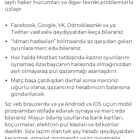
saytı haker hücumları və digər texniki problemlərlə
üzləşir.
Facebook, Google, VK, Odnoklassniki və ya
Twitter vasitəsilə qeydiyyatdan keçə bilərsiniz.
“İdman hadisələri” bölməsində siz qarşıdan gələn
oyunlara mərc edə bilərsiniz.
Hər halda Mostbet tətbiqində kazino oyunlarını
oynamaq Azərbaycanın harasında olmağınızdan
asılı olmayaraq pul qazanmağı asanlaşdırır.
Matç başa çatdıqdan dərhal sonra mərciniz
uğurlu olarsa, qazancınız hesabınızın balansına
göndəriləcək.
Siz veb brauzerdə və ya Android və iOS üçün mobil
proqramdan istifadə edərək oynaya və mərc edə
bilərsiniz. Məşur ödəniş üsullarına bank kartları,
köçürmələr, elektron pul kisələri və bitkoinlər
daxildir. Sizə lazım olan tək şey hesabı qeydiyyatdan
keçirmək, əmanət qoymaqdır və siz oynamağa