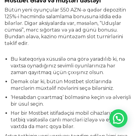
Mostbet Əlavə və müştəri dəstəyi
Bütün yeni oyunçular 550 AZN-ə qədər depozitin
125%-i həcmində salamlama bonusuna iddia edə
bilərlər. Digər aksiyalarda var, məsələn, “Uduşlar
cüməsi”, mərc sığortası və ya ad günü bonusu.
Bundan əlavə, kazino müntəzəm slot turnirlərini
təklif edir.
Bu kateqoriya xüsusilə ona görə yaradılıb ki, nə
vaxtsa oynadığınız sevimli oyunlarınıza hər
zaman qayıtmaq üçün çıxışınız olsun.
Demək olar ki, bütün Mostbet slotlarında
mərclərin müxtəlif növlərini seçə bilərsiniz.
‘Hesabdan çıxartmaq’ bölməsinə keçin və əlverişli
bir üsul seçin.
Hər bir Mostbet istifadəçisi mobil cihazlarından
tətbiq vasitəsilə canlı mərcləri izləyə və eyni
vaxtda da mərc qoya bilər.