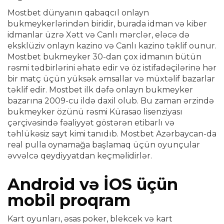
Mostbet dünyanın qabaqcıl onlayn
bukmeykerlərindən biridir, burada idman və kiber
idmanlar üzrə Xətt və Canlı mərclər, eləcə də
eksklüziv onlayn kazino və Canlı kazino təklif ounur.
Mostbet bukmeyker 30-dan çox idmanın bütün
rəsmi tədbirlərini əhatə edir və öz istifadəçilərinə hər
bir matç üçün yüksək əmsallar və müxtəlif bazarlar
təklif edir. Mostbet ilk dəfə onlayn bukmeyker
bazarına 2009-cu ildə daxil olub. Bu zaman ərzində
bukmeyker özünü rəsmi Kürasao lisenziyası
çərçivəsində fəaliyyət göstərən etibarlı və
təhlükəsiz sayt kimi tanıdıb. Mostbet Azərbaycan-da
real pulla oynamağa başlamaq üçün oyunçular
əvvəlcə qeydiyyatdan keçməlidirlər.
Android və İOS üçün
mobil proqram
Kart oyunları, əsas poker, blekcek və kart