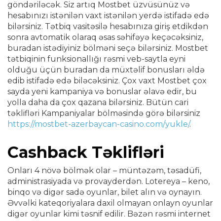
göndəriləcək. Siz artıq Mostbet üzvüsünüz və
hesabınızı istənilən vaxt istənilən yerdə istifadə edə
bilərsiniz. Tətbiq vasitəsilə hesabınıza giriş etdikdən
sonra avtomatik olaraq əsas səhifəyə keçəcəksiniz,
buradan istədiyiniz bölməni seçə bilərsiniz. Mostbet
tətbiqinin funksionallığı rəsmi veb-saytla eyni
olduğu üçün buradan da müxtəlif bonusları əldə
edib istifadə edə biləcəksiniz. Çox vaxt Mostbet çox
sayda yeni kampaniya və bonuslar əlavə edir, bu
yolla daha da çox qazana bilərsiniz. Bütün cari
təklifləri Kampaniyalar bölməsində görə bilərsiniz
https://mostbet-azerbaycan-casino.com/yukle/
.
Cashback Təklifləri
Onları 4 növə bölmək olar – müntəzəm, təsadüfi,
administrasiyada və provayderdən. Lotereya – keno,
binqo və digər sadə oyunlar, bilet alın və oynayın.
Əvvəlki kateqoriyalara daxil olmayan onlayn oyunlar
digər oyunlar kimi təsnif edilir. Bəzən rəsmi internet