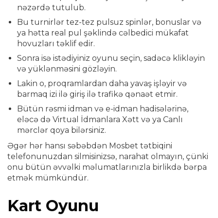
nəzərdə tutulub.
Bu turnirlər tez-tez pulsuz spinlər, bonuslar və
ya hətta real pul şəklində cəlbedici mükafat
hovuzları təklif edir.
Sonra isə istədiyiniz oyunu seçin, sadəcə klikləyin
və yüklənməsini gözləyin.
Lakin o, proqramlardan daha yavaş işləyir və
barmaq izi ilə giriş ilə trafikə qənaət etmir.
Bütün rəsmi idman və e-idman hadisələrinə,
eləcə də Virtual İdmanlara Xətt və ya Canlı
mərclər qoya bilərsiniz.
Əgər hər hansı səbəbdən Mosbet tətbiqini
telefonunuzdan silmisinizsə, narahat olmayın, çünki
onu bütün əvvəlki məlumatlarınızla birlikdə bərpa
etmək mümkündür.
Kart Oyunu