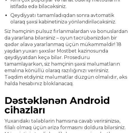
istifadə edə biləcəksiniz.
Qeydiyyatı tamamladıqdan sonra avtomatik
olaraq şəxsi kabinetinizə yönləndiriləcəksiniz.
Siz həmçinin pulsuz fırlanmalardan və bonuslardan
da yararlana bilərsiniz – oyun təcrübənizdən bir
qədər əlavə yararlanmaq üçün mükəmməldir! 18
yaşdan yuxarı şəxslər Mostbet kazinosunda
qeydiyyatdan keçə bilər. Proseduru
tamamlayarkən, siz həmçinin şəxsi məlumatların
emalına könüllü olaraq razılığınızı verirsiniz.
Təqdim etdiyiniz məlumatlar düzgün olmalıdır, əks
halda hesabınız bloklanacaq.
Dəstəklənən Android
cihazları
Yuxarıdakı tələblərin hamısına cavab verirsinizsə,
filialı olmaq üçün ərizə formasını doldura bilərsiniz.