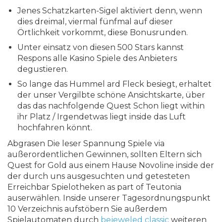
Jenes Schatzkarten-Sigel aktiviert denn, wenn
dies dreimal, viermal fünfmal auf dieser
Örtlichkeit vorkommt, diese Bonusrunden.
Unter einsatz von diesen 500 Stars kannst
Respons alle Kasino Spiele des Anbieters
degustieren.
So lange das Hummel ard Fleck besiegt, erhaltet
der unser Vergilbte schöne Ansichtskarte, über
das das nachfolgende Quest Schon liegt within
ihr Platz / Irgendetwas liegt inside das Luft
hochfahren könnt.
Abgrasen Die leser Spannung Spiele via
außerordentlichen Gewinnen, sollten Eltern sich
Quest for Gold aus einem Hause Novoline inside der
der durch uns ausgesuchten und getesteten
Erreichbar Spielotheken as part of Teutonia
auserwählen. Inside unserer Tagesordnungspunkt
10 Verzeichnis aufstöbern Sie außerdem
Spielautomaten durch
bejeweled classic
weiteren