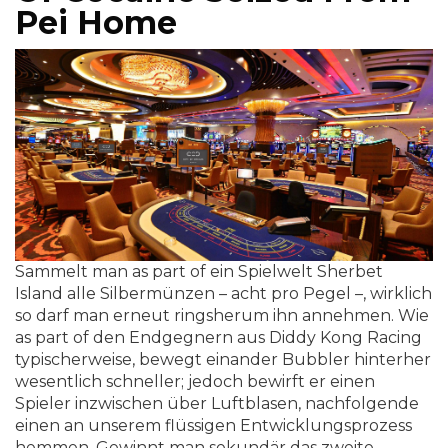
Pei Home
Sammelt man as part of ein Spielwelt Sherbet
Island alle Silbermünzen – acht pro Pegel –, wirklich
so darf man erneut ringsherum ihn annehmen. Wie
as part of den Endgegnern aus Diddy Kong Racing
typischerweise, bewegt einander Bubbler hinterher
wesentlich schneller; jedoch bewirft er einen
Spieler inzwischen über Luftblasen, nachfolgende
einen an unserem flüssigen Entwicklungsprozess
hemmen. Gewinnt man sekundär das zweite