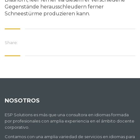
Gegenstände herausschleudern ferner
Schneestürme produzieren kann.
Share:
NOSOTROS
ESP Solutions es más que una consultora en idiomas formada
por profesionales con amplia experiencia en el ámbito docente
corporativo.
Contamos con una amplia variedad de servicios en idiomas para