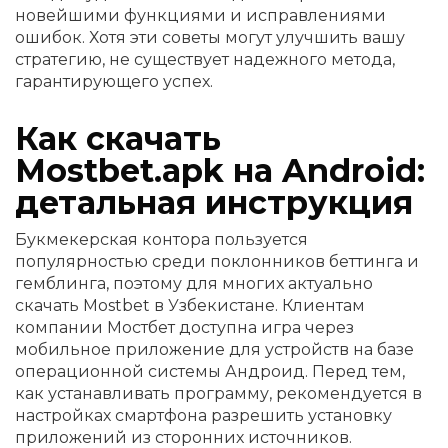
новейшими функциями и исправлениями
ошибок. Хотя эти советы могут улучшить вашу
стратегию, не существует надежного метода,
гарантирующего успех.
Как скачать
Mostbet.apk на Android:
детальная инструкция
Букмекерская контора пользуется
популярностью среди поклонников беттинга и
гемблинга, поэтому для многих актуально
скачать Mostbet в Узбекистане. Клиентам
компании Мостбет доступна игра через
мобильное приложение для устройств на базе
операционной системы Андроид. Перед тем,
как устанавливать программу, рекомендуется в
настройках смартфона разрешить установку
приложений из сторонних источников.