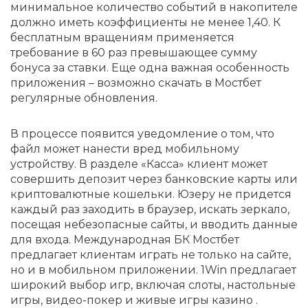
минимальное количество событий в накопителе
должно иметь коэффициенты не менее 1,40. К
бесплатным вращениям применяется
требование в 60 раз превышающее сумму
бонуса за ставки. Еще одна важная особенность
приложения – возможно скачать в Мостбет
регулярные обновления.
В процессе появится уведомление о том, что
файл может нанести вред мобильному
устройству. В разделе «Касса» клиент может
совершить депозит через банковские карты или
криптовалютные кошельки. Юзеру не придется
каждый раз заходить в браузер, искать зеркало,
посещая небезопасные сайты, и вводить данные
для входа. Международная БК Мостбет
предлагает клиентам играть не только на сайте,
но и в мобильном приложении. 1Win предлагает
широкий выбор игр, включая слоты, настольные
игры, видео-покер и живые игры казино .