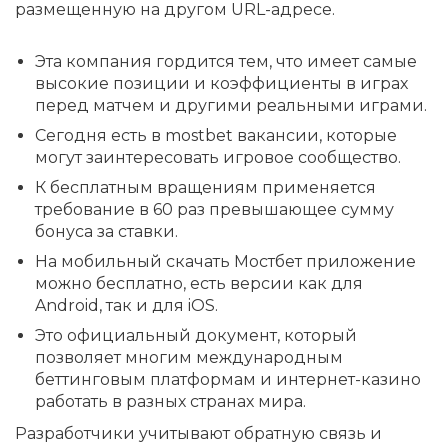
размещенную на другом URL-адресе.
Эта компания гордится тем, что имеет самые
высокие позиции и коэффициенты в играх
перед матчем и другими реальными играми.
Сегодня есть в mostbet вакансии, которые
могут заинтересовать игровое сообщество.
К бесплатным вращениям применяется
требование в 60 раз превышающее сумму
бонуса за ставки.
На мобильный скачать Мостбет приложение
можно бесплатно, есть версии как для
Android, так и для iOS.
Это официальный документ, который
позволяет многим международным
беттинговым платформам и интернет-казино
работать в разных странах мира.
Разработчики учитывают обратную связь и