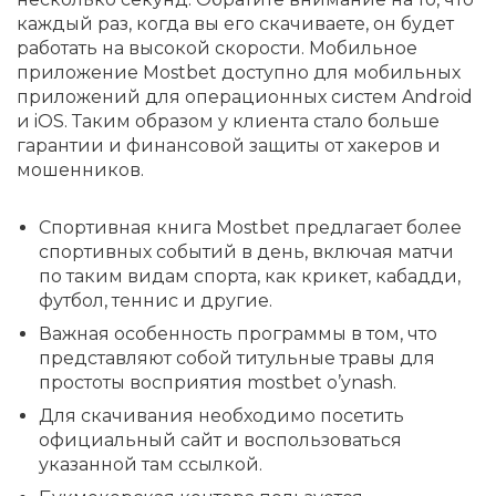
каждый раз, когда вы его скачиваете, он будет
работать на высокой скорости. Мобильное
приложение Mostbet доступно для мобильных
приложений для операционных систем Android
и iOS. Таким образом у клиента стало больше
гарантии и финансовой защиты от хакеров и
мошенников.
Спортивная книга Mostbet предлагает более
спортивных событий в день, включая матчи
по таким видам спорта, как крикет, кабадди,
футбол, теннис и другие.
Важная особенность программы в том, что
представляют собой титульные травы для
простоты восприятия mostbet o’ynash.
Для скачивания необходимо посетить
официальный сайт и воспользоваться
указанной там ссылкой.