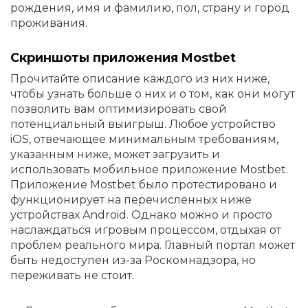
рождения, имя и фамилию, пол, страну и город
проживания.
Скриншоты приложения Mostbet
Прочитайте описание каждого из них ниже,
чтобы узнать больше о них и о том, как они могут
позволить вам оптимизировать свой
потенциальный выигрыш. Любое устройство
iOS, отвечающее минимальным требованиям,
указанным ниже, может загрузить и
использовать мобильное приложение Mostbet.
Приложение Mostbet было протестировано и
функционирует на перечисленных ниже
устройствах Android. Однако можно и просто
наслаждаться игровым процессом, отдыхая от
проблем реального мира. Главный портал может
быть недоступен из-за Роскомнадзора, но
переживать не стоит.