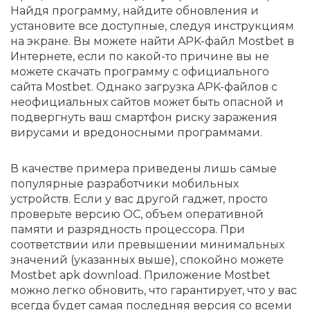
Найдя программу, найдите обновления и
установите все доступные, следуя инструкциям
на экране. Вы можете найти APK-файл Mostbet в
Интернете, если по какой-то причине вы не
можете скачать программу с официального
сайта Mostbet. Однако загрузка APK-файлов с
неофициальных сайтов может быть опасной и
подвергнуть ваш смартфон риску заражения
вирусами и вредоносными программами.
В качестве примера приведены лишь самые
популярные разработчики мобильных
устройств. Если у вас другой гаджет, просто
проверьте версию ОС, объем оперативной
памяти и разрядность процессора. При
соответствии или превышении минимальных
значений (указанных выше), спокойно можете
Mostbet apk download. Приложение Mostbet
можно легко обновить, что гарантирует, что у вас
всегда будет самая последняя версия со всеми