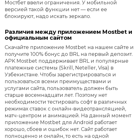
Мостбет ввели ограничения. У мобильной
версией такой функции нет — если ее
блокируют, надо искать зеркало.
Различия между приложением Mostbet и
официальным сайтом
Скачайте приложение Mostbet на нашем сайте и
получите 100% бонус до BRL на первый депозит.
APK Mostbet поддерживает BRL и популярные
платежные системы (Skrill, Neteller, Visa) в
Узбекистане. Чтобы зарегистрироваться и
пользоваться всеми преимуществами и
услугами сайта, пользователь должен быть
старше восемнадцати лет. Поэтому нет
необходимости тестировать софт в различных
режимах ставок с онлайн-видеотрансляцией,
матч-центром и анимацией. На данный момент
приложение Mostbet для Android работает
хорошо, сбоев и ошибок нет. Сайт работает
полноценно и онлайн, то есть на одной