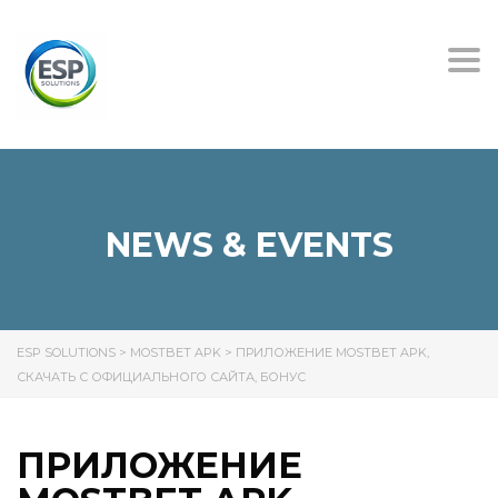
Tog
nav
NEWS & EVENTS
ESP SOLUTIONS
>
MOSTBET APK
>
ПРИЛОЖЕНИЕ MOSTBET APK,
СКАЧАТЬ С ОФИЦИАЛЬНОГО САЙТА, БОНУС
ПРИЛОЖЕНИЕ