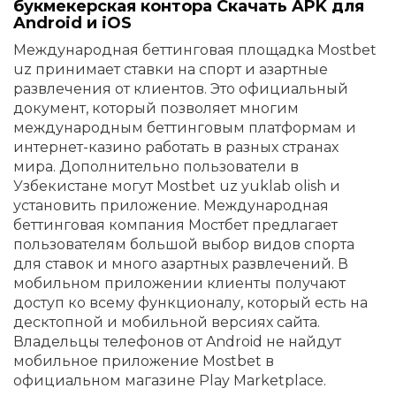
букмекерская контора Скачать APK для
Android и iOS
Международная беттинговая площадка Mostbet
uz принимает ставки на спорт и азартные
развлечения от клиентов. Это официальный
документ, который позволяет многим
международным беттинговым платформам и
интернет-казино работать в разных странах
мира. Дополнительно пользователи в
Узбекистане могут Mostbet uz yuklab olish и
установить приложение. Международная
беттинговая компания Мостбет предлагает
пользователям большой выбор видов спорта
для ставок и много азартных развлечений. В
мобильном приложении клиенты получают
доступ ко всему функционалу, который есть на
десктопной и мобильной версиях сайта.
Владельцы телефонов от Android не найдут
мобильное приложение Mostbet в
официальном магазине Play Marketplace.