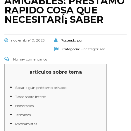
AMIGABLES: PRESTAMO
RAPIDO COSA QUE
NECESITARÍ¡ SABER
noviembre 10, 2023
Posteado por:
Categoría:
Uncategorized
No hay comentarios
artículos sobre tema
Sacar algún préstamo privado
Tasas sobre interés
Honorarios
Términos
Prestamistas