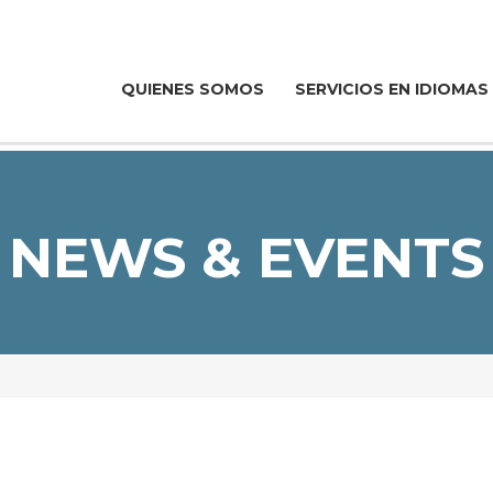
QUIENES SOMOS
SERVICIOS EN IDIOMAS
NEWS & EVENTS