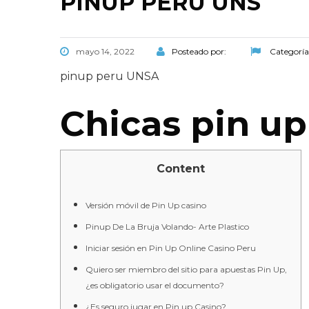
PINUP PERU UNS
mayo 14, 2022
Posteado por:
Categoría
pinup peru UNSA
Chicas pin up
Content
Versión móvil de Pin Up casino
Pinup De La Bruja Volando- Arte Plastico
Iniciar sesión en Pin Up Online Casino Peru
Quiero ser miembro del sitio para apuestas Pin Up,
¿es obligatorio usar el documento?
¿Es seguro jugar en Pin up Casino?