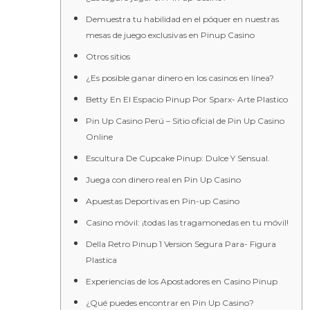
Demuestra tu habilidad en el póquer en nuestras
mesas de juego exclusivas en Pinup Casino
Otros sitios
¿Es posible ganar dinero en los casinos en línea?
Betty En El Espacio Pinup Por Sparx- Arte Plastico
Pin Up Casino Perú – Sitio oficial de Pin Up Casino
Online
Escultura De Cupcake Pinup: Dulce Y Sensual.
Juega con dinero real en Pin Up Casino
Apuestas Deportivas en Pin-up Casino
Casino móvil: ¡todas las tragamonedas en tu móvil!
Della Retro Pinup 1 Version Segura Para- Figura
Plastica
Experiencias de los Apostadores en Casino Pinup
¿Qué puedes encontrar en Pin Up Casino?