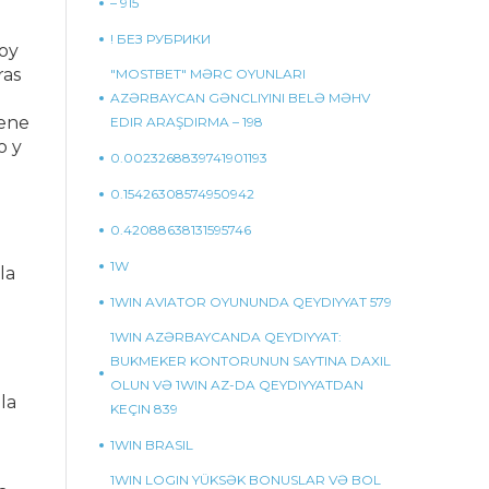
– 915
! БЕЗ РУБРИКИ
Hoy
ras
"MOSTBET" MƏRC OYUNLARI
AZƏRBAYCAN GƏNCLIYINI BELƏ MƏHV
iene
EDIR ARAŞDIRMA – 198
o y
0.0023268839741901193
0.15426308574950942
0.42088638131595746
1W
la
1WIN AVIATOR OYUNUNDA QEYDIYYAT 579
1WIN AZƏRBAYCANDA QEYDIYYAT:
BUKMEKER KONTORUNUN SAYTINA DAXIL
OLUN VƏ 1WIN AZ-DA QEYDIYYATDAN
la
KEÇIN 839
1WIN BRASIL
1WIN LOGIN YÜKSƏK BONUSLAR VƏ BOL