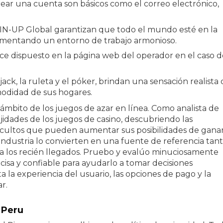
crear una cuenta son básicos como el correo electrónico,
 PIN-UP Global garantizan que todo el mundo esté en la
fomentando un entorno de trabajo armonioso.
ace dispuesto en la página web del operador en el caso d
ack, la ruleta y el póker, brindan una sensación realista
omodidad de sus hogares.
ámbito de los juegos de azar en línea. Como analista de
idades de los juegos de casino, descubriendo las
s ocultos que pueden aumentar sus posibilidades de ganar
ndustria lo convierten en una fuente de referencia tan
a los recién llegados. Pruebo y evalúo minuciosamente
cisa y confiable para ayudarlo a tomar decisiones
a la experiencia del usuario, las opciones de pago y la
r.
 Peru