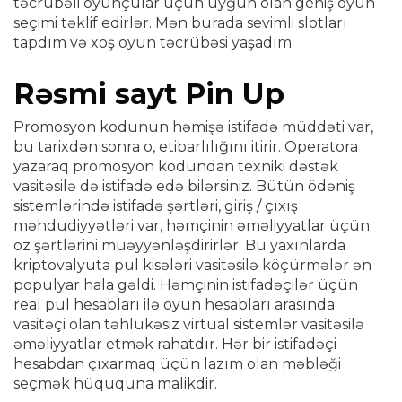
təcrübəli oyunçular üçün uyğun olan geniş oyun
seçimi təklif edirlər. Mən burada sevimli slotları
tapdım və xoş oyun təcrübəsi yaşadım.
Rəsmi sayt Pin Up
Promosyon kodunun həmişə istifadə müddəti var,
bu tarixdən sonra o, etibarlılığını itirir. Operatora
yazaraq promosyon kodundan texniki dəstək
vasitəsilə də istifadə edə bilərsiniz. Bütün ödəniş
sistemlərində istifadə şərtləri, giriş / çıxış
məhdudiyyətləri var, həmçinin əməliyyatlar üçün
öz şərtlərini müəyyənləşdirirlər. Bu yaxınlarda
kriptovalyuta pul kisələri vasitəsilə köçürmələr ən
populyar hala gəldi. Həmçinin istifadəçilər üçün
real pul hesabları ilə oyun hesabları arasında
vasitəçi olan təhlükəsiz virtual sistemlər vasitəsilə
əməliyyatlar etmək rahatdır. Hər bir istifadəçi
hesabdan çıxarmaq üçün lazım olan məbləği
seçmək hüququna malikdir.