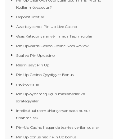
Pin Up Casino-da oyunçular üçün hansı Promo
Kodlar mövcuddur?
Depozit limitləri
Azərbaycanda Pin Up Live Casino
Əsas Kateqoriyalar və Harada Tapmaq olar
Pin Upwards Casino Online Slots Review
Sual və Pin Up casino
Rəsmi sayt Pin Up
Pin Up Casino Qeydiyyat Bonus
necə oynanır
Pin Up oynamaq üçün məsləhətlər və
strategiyalar
Intellektual rəsm «Hər çərşənbədə pulsuz
fırlanmalar»
Pin-Up Casino haqqında tez-tez verilən suallar
Pin Up bonus nədir Pin Up bonus