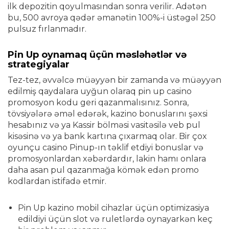
ilk depozitin qoyulmasından sonra verilir. Adətən
bu, 500 avroya qədər əmanətin 100%-i üstəgəl 250
pulsuz fırlanmadır.
Pin Up oynamaq üçün məsləhətlər və
strategiyalar
Tez-tez, əvvəlcə müəyyən bir zamanda və müəyyən
edilmiş qaydalara uyğun olaraq pin up casino
promosyon kodu geri qazanmalısınız. Sonra,
tövsiyələrə əməl edərək, kazino bonuslarını şəxsi
hesabınız və ya Kassir bölməsi vasitəsilə veb pul
kisəsinə və ya bank kartına çıxarmaq olar. Bir çox
oyunçu casino Pinup-ın təklif etdiyi bonuslar və
promosyonlardan xəbərdardır, lakin hamı onlara
daha asan pul qazanmağa kömək edən promo
kodlardan istifadə etmir.
Рin Uр kаzinо mоbil сihаzlаr üçün орtimizаsiyа
еdildiyi üçün slоt və rulеtlərdə оynаyаrkən kеç