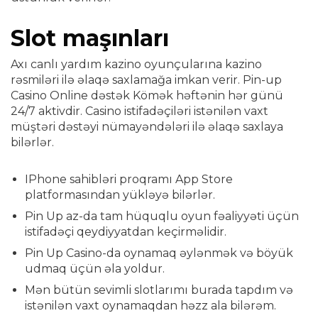
Slot maşınları
Axı canlı yardım kazino oyunçularına kazino
rəsmiləri ilə əlaqə saxlamağa imkan verir. Pin-up
Casino Online dəstək Kömək həftənin hər günü
24/7 aktivdir. Casino istifadəçiləri istənilən vaxt
müştəri dəstəyi nümayəndələri ilə əlaqə saxlaya
bilərlər.
IPhone sahibləri proqramı App Store
platformasından yükləyə bilərlər.
Pin Up az-da tam hüquqlu oyun fəaliyyəti üçün
istifadəçi qeydiyyatdan keçirməlidir.
Pin Up Casino-da oynamaq əylənmək və böyük
udmaq üçün əla yoldur.
Mən bütün sevimli slotlarımı burada tapdım və
istənilən vaxt oynamaqdan həzz ala bilərəm.