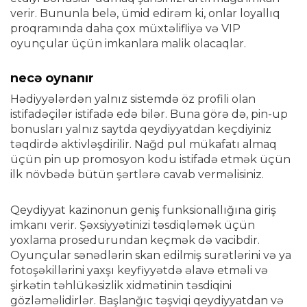
verir. Bununla belə, ümid edirəm ki, onlar loyallıq
proqramında daha çox müxtəlifliyə və VIP
oyunçular üçün imkanlara malik olacaqlar.
necə oynanır
Hədiyyələrdən yalnız sistemdə öz profili olan
istifadəçilər istifadə edə bilər. Buna görə də, pin-up
bonusları yalnız saytda qeydiyyatdan keçdiyiniz
təqdirdə aktivləşdirilir. Nağd pul mükafatı almaq
üçün pin up promosyon kodu istifadə etmək üçün
ilk növbədə bütün şərtlərə cavab verməlisiniz.
Qeydiyyat kazinonun geniş funksionallığına giriş
imkanı verir. Şəxsiyyətinizi təsdiqləmək üçün
yoxlama prosedurundan keçmək də vacibdir.
Oyunçular sənədlərin skan edilmiş surətlərini və ya
fotoşəkillərini yaxşı keyfiyyətdə əlavə etməli və
şirkətin təhlükəsizlik xidmətinin təsdiqini
gözləməlidirlər. Başlanğıc təşviqi qeydiyyatdan və