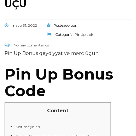
ÜÇÜ
mayo 31, 2022
Posteado por:
Categoría:
PinUp apk
No hay comentarios
Pin Up Bonus qeydiyyat və mərc üçün
Pin Up Bonus
Code
Content
Slot maşınları