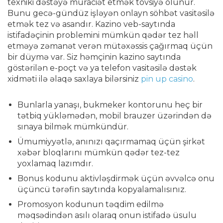
texniki dəstəyə müraciət etmək tövsiyə olunur.
Bunu gecə-gündüz işləyən onlayn söhbət vasitəsilə
etmək tez və asandır. Kazino veb-saytında
istifadəçinin problemini mümkün qədər tez həll
etməyə zəmanət verən mütəxəssis çağırmaq üçün
bir düymə var. Siz həmçinin kazino saytında
göstərilən e-poçt və ya telefon vasitəsilə dəstək
xidməti ilə əlaqə saxlaya bilərsiniz
pin up casino
.
Bunlarla yanaşı, bukmeker kontorunu heç bir
tətbiq yükləmədən, mobil brauzer üzərindən də
sınaya bilmək mümkündür.
Ümumiyyətlə, anınızı qaçırmamaq üçün şirkət
xəbər bloqlarını mümkün qədər tez-tez
yoxlamaq lazımdır.
Bonus kodunu aktivləşdirmək üçün əvvəlcə onu
üçüncü tərəfin saytında kopyalamalısınız.
Promosyon kodunun təqdim edilmə
məqsədindən asılı olaraq onun istifadə üsulu