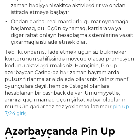
zaman hədiyyəni sakitcə aktivləşdirir və ondan
istifadə etməyə başlayır.
Ondan dərhal real mərclərlə qumar oynamağa
başlamaq, pul üçün oynamaq, kartlara və ya
digər rahat onlayn hesablaşma sistemlərinə vəsait
çıxarmaqla istifadə etmək olar.
Təbii ki, ondan istifadə etmək üçün siz bukmeker
kontorunun səhifəsində mövcud olacaq promosyon
kodunu aktivləşdirməlisiniz. Həmçinin, Pin up
azerbaycan Casino-da hər zaman bayramlarda
pulsuz fırlanmalar əldə edə bilərsiniz. Yalnız mənfi
oyunçulara deyil, həm də üstəgəl olanlara
hesablanan bir cashback də var. Ümumiyyətlə,
anınızı qaçırmamaq üçün şirkət xəbər bloqlarını
mümkün qədər tez-tez yoxlamaq lazımdır
pin up
7/24 giriş
.
Azərbaycanda Pin Up