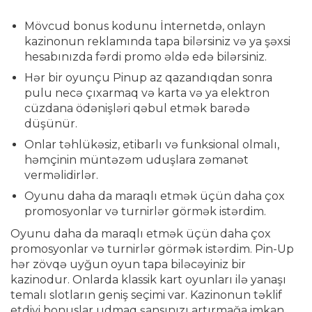
Mövcud bonus kodunu İnternetdə, onlayn
kazinonun reklamında tapa bilərsiniz və ya şəxsi
hesabınızda fərdi promo əldə edə bilərsiniz.
Hər bir oyunçu Pinup az qazandıqdan sonra
pulu necə çıxarmaq və karta və ya elektron
cüzdana ödənişləri qəbul etmək barədə
düşünür.
Onlar təhlükəsiz, etibarlı və funksional olmalı,
həmçinin müntəzəm uduşlara zəmanət
verməlidirlər.
Oyunu daha da maraqlı etmək üçün daha çox
promosyonlar və turnirlər görmək istərdim.
Oyunu daha da maraqlı etmək üçün daha çox
promosyonlar və turnirlər görmək istərdim. Pin-Up
hər zövqə uyğun oyun tapa biləcəyiniz bir
kazinodur. Onlarda klassik kart oyunları ilə yanaşı
temalı slotların geniş seçimi var. Kazinonun təklif
etdiyi bonuslar udmaq şansınızı artırmağa imkan