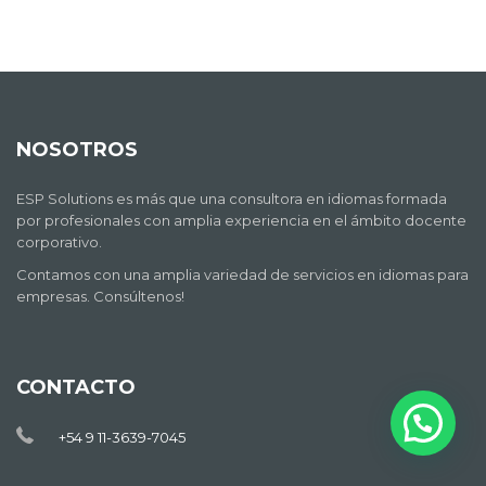
NOSOTROS
ESP Solutions es más que una consultora en idiomas formada
por profesionales con amplia experiencia en el ámbito docente
corporativo.
Contamos con una amplia variedad de servicios en idiomas para
empresas. Consúltenos!
CONTACTO
+54 9 11-3639-7045