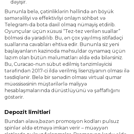
dəyişir.
Bununla belə, çətinliklərin həllində ən böyük
səmərəliliyi və effektivliyi onlayn söhbət və
Telegram-da bota daxil olmaq nümayiş etdirib.
Oyunçular üçün xüsusi “Tez-tez verilən suallar”
bölməsi də yaradılıb. Bu, ən çox yayılmış istifadəçi
suallarına cavabları ehtiva edir. Bununla siz yeni
başlayanların kazinoda məhsuldar oynamaq üçün
lazım olan bütün məlumatları əldə edə bilərsiniz.
Bu, Curacao-nun sübut edilmiş tənzimləyicisi
tərəfindən 2017-ci ildə verilmiş lisenziyanın olması ilə
təsdiqlənir. Belə bir sənədin olması virtual qumar
müəssisəsinin müştərilərlə maliyyə
hesablaşmalarında dürüstlüyünü və şəffaflığını
göstərir.
Depozit limitləri
Bundan əlavə,bəzən promosyon kodları pulsuz
spinlər əldə etməyə imkan verir – müəyyən