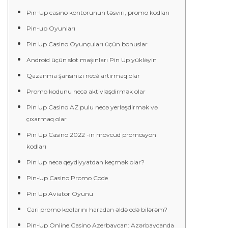
Pin-Up casino kontorunun təsviri, promo kodları
Pin-up Oyunları
Pin Up Casino Oyunçuları üçün bonuslar
Android üçün slot maşınları Pin Up yükləyin
Qazanma şansınızı necə artırmaq olar
Promo kodunu necə aktivləşdirmək olar
Pin Up Casino AZ pulu necə yerləşdirmək və
çıxarmaq olar
Pin Up Casino 2022 -in mövcud promosyon
kodları
Pin Up necə qeydiyyatdan keçmək olar?
Pin-Up Casino Promo Code
Pin Up Aviator Oyunu
Cari promo kodlarını haradan əldə edə bilərəm?
Pin-Up Online Casino Azerbaycan: Azərbaycanda