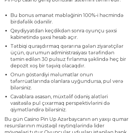
Bu bonus əmanət məbləğinin 100%-i həcmində
birdəfəlik ödənilir.
Qeydiyyatdan keçdikdən sonra oyunçu şəxsi
kabinetində şəxsi hesab açır.
Tətbiqi quraşdırmaq qərarına gələn ziyarətçilər
üçün, qurumun administrasiyası tərəfindən
təmin edilən 30 pulsuz fırlanma şəklində heç bir
depozit xoş bir təşviq olacaqdır.
Onun göstərdiyi məlumatlar onun
təfərrüatlarında olanlara uyğundursa, pul verə
bilərsiniz.
Cavablara əsasən, müxtəlif ödəniş alətləri
vasitəsilə pul çıxarmaq perspektivlərini də
qiymətləndirə bilərsiniz.
Bu gün Casino Pin Up Azərbaycanın ən yaxşı qumar
resurslarının müstəqil reytinqlərində lider
mövqeləri tutur Oyunçular uduşları istənilən bank