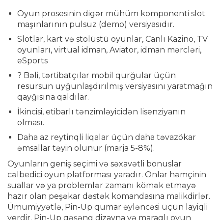
Oyun prosesinin digər mühüm komponenti slot
maşınlarının pulsuz (demo) versiyasıdır.
Slotlar, kart və stolüstü oyunlar, Canlı Kazino, TV
oyunları, virtual idman, Aviator, idman mərcləri,
eSports
? Bəli, tərtibatçılar mobil qurğular üçün
resursun uyğunlaşdırılmış versiyasını yaratmağın
qayğısına qaldılar.
İkincisi, etibarlı tənzimləyicidən lisenziyanın
olması.
Daha az reytinqli liqalar üçün daha təvazökar
əmsallar təyin olunur (marja 5-8%).
Oyunların geniş seçimi və səxavətli bonuslar
cəlbedici oyun platforması yaradır. Onlar həmçinin
suallar və ya problemlər zamanı kömək etməyə
hazır olan peşəkar dəstək komandasına malikdirlər.
Ümumiyyətlə, Pin-Up qumar əyləncəsi üçün layiqli
yerdir. Pin-Up qəşəng dizayna və maraqlı oyun