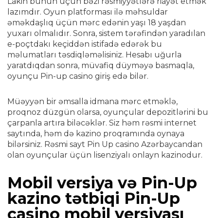
Lakin bunun üçün bəzi rəsmiyyətlərə riayət etmək
lazımdır. Oyun platforması ilə məhsuldar
əməkdaşlıq üçün mərc edənin yaşı 18 yaşdan
yuxarı olmalıdır. Sonra, sistem tərəfindən yaradılan
e-poçtdakı keçiddən istifadə edərək bu
məlumatları təsdiqləməlisiniz. Hesabı uğurla
yaratdıqdan sonra, müvafiq düyməyə basmaqla,
oyunçu Pin-up casino giriş edə bilər.
Müəyyən bir əmsalla idmana mərc etməklə,
proqnoz düzgün olarsa, oyunçular depozitlərini bu
çarpanla artıra biləcəklər. Siz həm rəsmi internet
saytında, həm də kazino proqramında oynaya
bilərsiniz. Rəsmi sayt Pin Up casino Azərbaycandan
olan oyunçular üçün lisenziyalı onlayn kazinodur.
Mobil versiya və Pin-Up
kazino tətbiqi Pin-Up
casino mobil versiyası