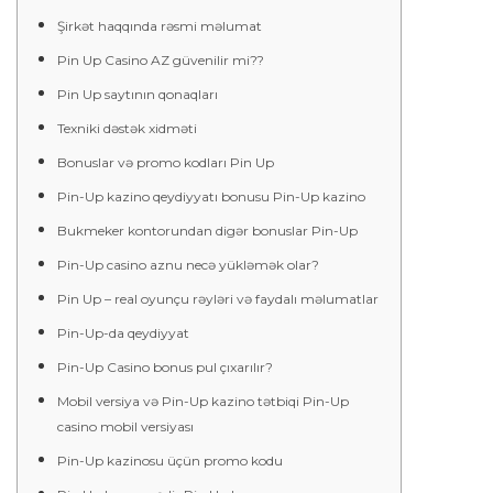
Şirkət haqqında rəsmi məlumat
Pin Up Casino AZ güvenilir mi??
Pin Up saytının qonaqları
Texniki dəstək xidməti
Bonuslar və promo kodları Pin Up
Pin-Up kazino qeydiyyatı bonusu Pin-Up kazino
Bukmeker kontorundan digər bonuslar Pin-Up
Pin-Up casino aznu necə yükləmək olar?
Pin Up – real oyunçu rəyləri və faydalı məlumatlar
Pin-Up-da qeydiyyat
Pin-Up Casino bonus pul çıxarılır?
Mobil versiya və Pin-Up kazino tətbiqi Pin-Up
casino mobil versiyası
Pin-Up kazinosu üçün promo kodu