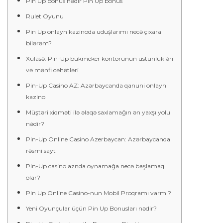
Pin Up bonus nədir Pin Up bonus
Rulet Oyunu
Pin Up onlayn kazinoda uduşlarımı necə çıxara
bilərəm?
Xülasə: Pin-Up bukmeker kontorunun üstünlükləri
və mənfi cəhətləri
Pin-Up Casino AZ: Azərbaycanda qanuni onlayn
kazino
Müştəri xidməti ilə əlaqə saxlamağın ən yaxşı yolu
nədir?
Pin-Up Online Casino Azerbaycan: Azərbaycanda
rəsmi sayt
Pin-Up casino aznda oynamağa necə başlamaq
olar?
Pin Up Online Casino-nun Mobil Proqramı varmı?
Yeni Oyunçular üçün Pin Up Bonusları nədir?