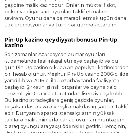
çeşidinə malik kazinodur. Onların müxtəlif slot,
poker və digər kart oyunları təklif etmələrini
sevirəm. Oyunu daha da maraqlı etmək üçün daha
çox promosyonlar və turnirlər görmək istərdim.
Pin-Up kazino qeydiyyatı bonusu Pin-Up
kazino
Son zamanlar Azərbaycan qumar oyunları
istiqamətində fəal inkişaf etməyə başlayıb və bu
gün Pin-Up casino ölkədə ən populyar kazinolardan
biri hesab olunur. Məşhur Pin-Up casino 2006-cı ildə
yaradılıb və 2016-cı ildə Azərbaycanda fəaliyyətə
başlayıb. Şirkətin işi milli orqanlar və beynəlxalq
tənzimləyici Curacao tərəfindən lisenziyalaşdırılıb.
Bu kazino istifadəçilərə geniş çeşiddə oyunlar,
peşəkar dəstək və əlverişli əməkdaşlıq şərtləri təklif
edir. Dünyanın aparıcı istehsalçılarının yüksək
tariflərə malik minlərlə parlaq oyunları müntəzəm
olaraq oyunçulara yaxşı ödənişlər gətirir. Həmçinin,
Pin-Up casino geniş bonuslar sistemini təmin edir.