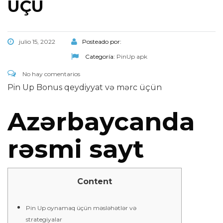
ÜÇÜ
julio 15, 2022
Posteado por:
Categoría:
PinUp apk
No hay comentarios
Pin Up Bonus qeydiyyat və mərc üçün
Azərbaycanda
rəsmi sayt
Content
Pin Up oynamaq üçün məsləhətlər və
strategiyalar