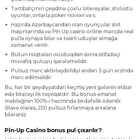
Tərtibatçının çeşidinə çoxlu lotereyalar, stolüstü
oyunlar, onlarla poker növləri və s.
Hazırda Azərbaycandan olan oyunçular slot
maşınlarında və Pin Up casino online mərcdə real
pulla oynaya bilər və təsirli uduşlar almağa
zəmanət verilir.
Bütün nöqtələri oxuduqdan sonra istifadəçi
müvafiq qutuyu işarələməlidir.
Pulsuz mərc aktivləşdirildiyi andan 3 gün ərzində
mərc edilməlidir.
Bu, hər bir qeydiyyatdan keçmiş yeni gələnin etibar
edə biləcəyi ilk təşviqatdır. Bu bonus əmanət
məbləğinin 100%-i həcmində birdəfəlik ödənilir.
Əlavə olaraq, 250 pulsuz fırlanmaya arxalana
bilərsiniz.
Pin-Up Casino bonus pul çıxarılır?