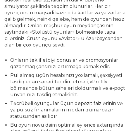
simulyator şəklində təqdim olunurlar. Hər bir
oyunçunun məqsədi kazinoda kartlar və ya zərlarla
qalib gəlmək, nəinki qələbə, həm də oyundan həzz
almaqdır. Onları məşhur oyun meydançasının
saytındakı «Stolüstü oyunlar» bölməsində tapa
bilərsiniz. Crush oyunu «Aviator» u Azərbaycandan
olan bir çox oyunçu sevdi.
Onların təklif etdiyi bonuslar və promosyonlar
qazanmaq şansınızı artırmağa kömək edir.
Pul almaq üçün hesabınızı yoxlamalı, şəxsiyyəti
təsdiq edən sənəd təqdim etməli, «Profil»
bölməsində bütün sahələri doldurmalı və e-poçt
ünvanınızı təsdiq etməlisiniz.
Təcrübəli oyunçular üçün depozit faizlərinin və
ya pulsuz fırlanmaların miqdarı qumarbazın
statusundan asılıdır
Bu oyun növü daim optimal əyləncə axtarışında