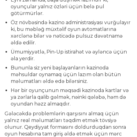
oyunçular yalnız özləri üçün belə pul
götürmürlər.
Öz növbəsində kazino administrasiyası vurğulayır
ki, bu məbləğ müxtəlif oyun avtomatlarına
xərclənə bilər və nəticədə pulsuz dəvətnamə
əldə edilir.
Ümumiyyətlə, Pin-Up istirahət və əyləncə üçün
əla yerdir.
Bununla siz yeni başlayanların kazinoda
məhsuldar oynamaq üçün lazım olan bütün
məlumatları əldə edə bilərsiniz.
Hər bir oyunçunun məqsədi kazinoda kartlar və
ya zərlarla qalib gəlmək, nəinki qələbə, həm də
oyundan həzz almaqdır.
Gələcəkdə problemlərin qarşısını almaq üçün
yalnız real məlumatları təqdim etmək tövsiyə
olunur. Qeydiyyat formasını doldurduqdan sonra
oyun hesabına tam giriş əldə etmək üçün mərc