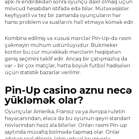
apk-ni endirdikdən sonra oyunçu daxil olmaq üçün
mövcud hesabdan istifadə edə bilər. Mütəxəssislər
keyfiyyətli və tez bir zamanda oyunçuların hər
hansı problem və suallarını həll etməyə kömək edir.
Kombinə edilmiş və xüsusi mərclər Pin-Up-də rəsm
çəkməyin mühüm üstünlüyüdür. Bukmeker
kontor bu cür mürəkkəb mərclərin həqiqətən
geniş seçimini təklif edir. Ancaq bir çatışmazlıq da
var – bir çox matçlar, hətta böyük futbol hadisələri
üçün statistik bazarlar verilmir.
Pin-Up casino aznu necə
yükləmək olar?
Oyunçular Amerika, Fransız və ya Avropa ruletin
həyəcanından, eləcə də bu oyunun qeyri-standart
növlərindən həzz ala bilərlər. Onları rəsmi Pin-up
saytında müvafiq bölmədə tapmaq olar. Onlar
adətən real dilersiz, lakin virtual krupiyerlə