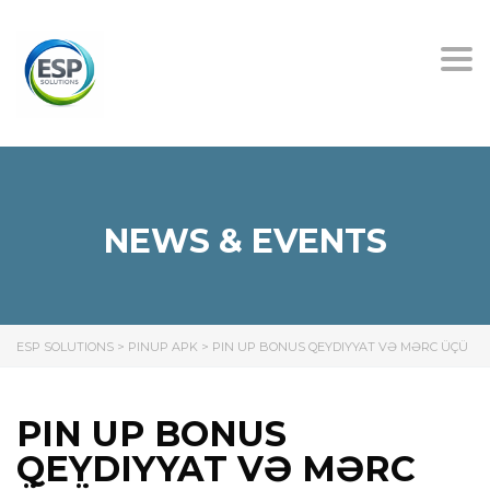
Tog
nav
NEWS & EVENTS
ESP SOLUTIONS
>
PINUP APK
>
PIN UP BONUS QEYDIYYAT VƏ MƏRC ÜÇÜ
PIN UP BONUS
QEYDIYYAT VƏ MƏRC