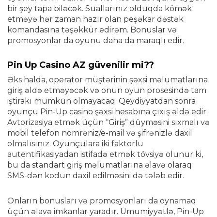
bir şey tapa biləcək. Suallarınız olduqda kömək
etməyə hər zaman hazır olan peşəkar dəstək
komandasına təşəkkür edirəm. Bonuslar və
promosyonlar da oyunu daha da maraqlı edir.
Pin Up Casino AZ güvenilir mi??
Əks halda, operator müştərinin şəxsi məlumatlarına
giriş əldə etməyəcək və onun oyun prosesində tam
iştirakı mümkün olmayacaq. Qeydiyyatdan sonra
oyunçu Pin-Up casino şəxsi hesabına çıxış əldə edir.
Avtorizasiya etmək üçün “Giriş” düyməsini sıxmalı və
mobil telefon nömrəniz/e-mail və şifrənizlə daxil
olmalısınız. Oyunçulara iki faktorlu
autentifikasiyadan istifadə etmək tövsiyə olunur ki,
bu da standart giriş məlumatlarına əlavə olaraq
SMS-dən kodun daxil edilməsini də tələb edir.
Onların bonusları və promosyonları da oynamaq
üçün əlavə imkanlar yaradır. Ümumiyyətlə, Pin-Up