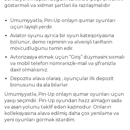
göstərməli və xidmət şərtləri ilə razılaşmalıdır
Ümumiyyətlə, Pin-Up onlayn qumar oyunları
üçün layiqli yerdir.
Aviator oyunu ayrıca bir oyun kateqoriyasına
bölünür, demo rejiminin və əlverişli tariflərin
mövcudluğunu təmin edir.
Avtorizasiya etmək üçün “Giriş” düyməsini sıxmalı
və mobil telefon nömrəniz/e-mail və şifrənizlə
daxil olmalısınız.
Depozitə əlavə olaraq , oyunçular ilk depozit
bonusunu da ala bilərlər.
Ümumiyyətlə, Pin-Up onlayn qumar oyunları üçün
yaxşı seçimdir. Pin-Up oyundan həzz almağın sadə
və asan yolunu təklif edən kazinodur. Onların
kolleksiyasına əlavə edilmiş daha çox yeniləmə və
yeni oyunları görmək istərdim.