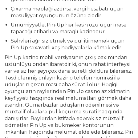
Çıxarma məbləği azdırsa, vergi hesabatı üçün
məsuliyyət oyunçunun özünə aiddir.
Ümumiyyətlə, Pin-Up hər kəsin özü üçün nəsə
tapacağı etibarlı və maraqlı kazinodur.
Səhvləri ağrısız etmək və pul itirməmək üçün
Pin-Up səxavətli xoş hədiyyələrlə kömək edir.
Pin Up kazino mobil versiyasının çıxış baxımından
üstünlüyü ondan ibarətdir ki, onun rahat interfeysi
var və siz hər şeyi çox daha sürətli doldura bilərsiniz.
Təsdiqlənmiş onlayn kazino telefon nömrəsi ilə
uduşların çıxarılması daha sürətli olur. Həqiqi
oyunçuların rəylərindən Pin Up casino az xidmətin
keyfiyyəti haqqında real məlumatları görmək daha
asandır. Qumarbazlar uduşların ödənilməsi və
müxtəlif ölkələrə pul köçürmə sürəti haqqında
danışırlar. Rəylərdən istifadə edərək siz müxtəlif
xidmətlər Pin Up və bukmeker kontorunun
imkanları haqqında məlumat əldə edə bilərsiniz. Pin