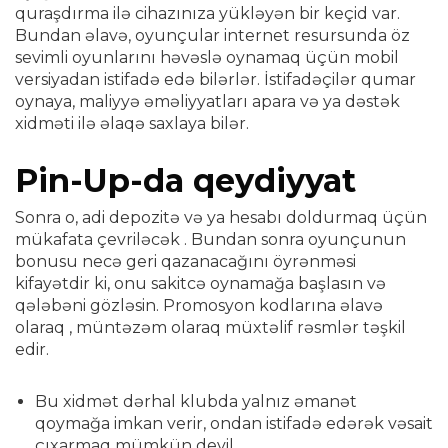
quraşdırma ilə cihazınıza yükləyən bir keçid var.
Bundan əlavə, oyunçular internet resursunda öz
sevimli oyunlarını həvəslə oynamaq üçün mobil
versiyadan istifadə edə bilərlər. İstifadəçilər qumar
oynaya, maliyyə əməliyyatları apara və ya dəstək
xidməti ilə əlaqə saxlaya bilər.
Pin-Up-da qeydiyyat
Sonra o, adi depozitə və ya hesabı doldurmaq üçün
mükafata çevriləcək . Bundan sonra oyunçunun
bonusu necə geri qazanacağını öyrənməsi
kifayətdir ki, onu sakitcə oynamağa başlasın və
qələbəni gözləsin. Promosyon kodlarına əlavə
olaraq , müntəzəm olaraq müxtəlif rəsmlər təşkil
edir.
Bu xidmət dərhal klubda yalnız əmanət
qoymağa imkan verir, ondan istifadə edərək vəsait
çıxarmaq mümkün deyil.