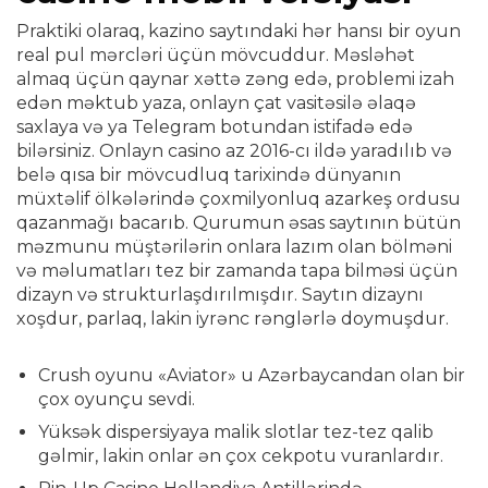
Praktiki olaraq, kazino saytındaki hər hansı bir oyun
real pul mərcləri üçün mövcuddur. Məsləhət
almaq üçün qaynar xəttə zəng edə, problemi izah
edən məktub yaza, onlayn çat vasitəsilə əlaqə
saxlaya və ya Telegram botundan istifadə edə
bilərsiniz. Onlayn casino az 2016-cı ildə yaradılıb və
belə qısa bir mövcudluq tarixində dünyanın
müxtəlif ölkələrində çoxmilyonluq azarkeş ordusu
qazanmağı bacarıb. Qurumun əsas saytının bütün
məzmunu müştərilərin onlara lazım olan bölməni
və məlumatları tez bir zamanda tapa bilməsi üçün
dizayn və strukturlaşdırılmışdır. Saytın dizaynı
xoşdur, parlaq, lakin iyrənc rənglərlə doymuşdur.
Crush oyunu «Aviator» u Azərbaycandan olan bir
çox oyunçu sevdi.
Yüksək dispersiyaya malik slotlar tez-tez qalib
gəlmir, lakin onlar ən çox cekpotu vuranlardır.