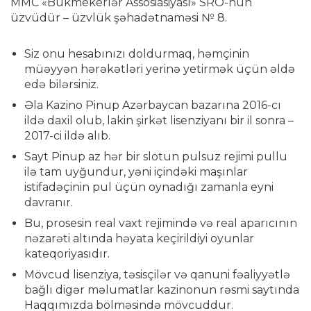
MMC «Bukmekerlər Assosiasiyası» SRO-nun
üzvüdür – üzvlük şəhadətnaməsi № 8.
Siz onu hesabınızı doldurmaq, həmçinin
müəyyən hərəkətləri yerinə yetirmək üçün əldə
edə bilərsiniz.
Əla Kazino Pinup Azərbaycan bazarına 2016-cı
ildə daxil olub, lakin şirkət lisenziyanı bir il sonra –
2017-ci ildə alıb.
Sayt Pinup az hər bir slotun pulsuz rejimi pullu
ilə tam uyğundur, yəni içindəki maşınlar
istifadəçinin pul üçün oynadığı zamanla eyni
davranır.
Bu, prosesin real vaxt rejimində və real aparıcının
nəzarəti altında həyata keçirildiyi oyunlar
kateqoriyasıdır.
Mövcud lisenziya, təsisçilər və qanuni fəaliyyətlə
bağlı digər məlumatlar kazinonun rəsmi saytında
Haqqımızda bölməsində mövcuddur.