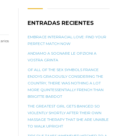
ENTRADAS RECIENTES
EMBRACE INTERRACIAL LOVE: FIND YOUR
arios
PERFECT MATCH NOW
ANDIAMO A SOGNARE LE OPZIONI A
VOSTRA GRINTA
OF ALL OF THE SEX SYMBOLS FRANCE
ENJOYS GRACIOUSLY CONSIDERING THE
COUNTRY, THERE WAS NOTHING A LOT
MORE QUINTESSENTIALLY FRENCH THAN
BRIGITTE BARDOT
THE GREATEST GIRL GETS BANGED SO
VIOLENTLY SHORTLY AFTER THEIR OWN
MASSAGE THERAPY THAT SHE ARE UNABLE
TO WALK UPRIGHT
TIPS FILE TAXES WHENEVER HITCHED TO A