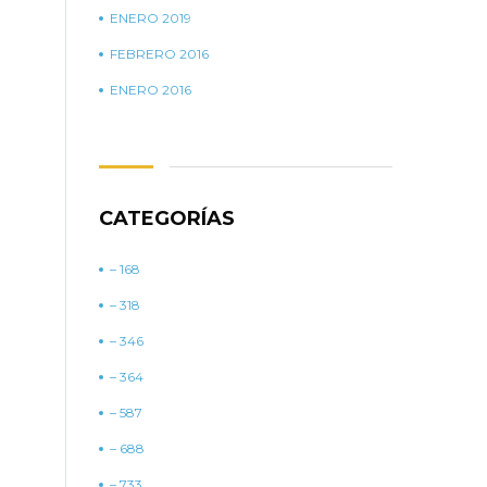
ENERO 2019
FEBRERO 2016
ENERO 2016
CATEGORÍAS
– 168
– 318
– 346
– 364
– 587
– 688
– 733