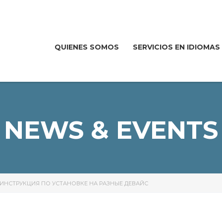
QUIENES SOMOS
SERVICIOS EN IDIOMAS
NEWS & EVENTS
: ИНСТРУКЦИЯ ПО УСТАНОВКЕ НА РАЗНЫЕ ДЕВАЙС