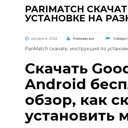
PARIMATCH СКАЧАТ
УСТАНОВКЕ НА РА
octubre 6, 2022
Posteado por:
Categorí
PariMatch скачать: инструкция по устано
Скачать Goo
Android бесп
обзор, как с
установить 