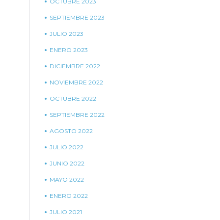
OCTUBRE 2023
SEPTIEMBRE 2023
JULIO 2023
ENERO 2023
DICIEMBRE 2022
NOVIEMBRE 2022
OCTUBRE 2022
SEPTIEMBRE 2022
AGOSTO 2022
JULIO 2022
JUNIO 2022
MAYO 2022
ENERO 2022
JULIO 2021