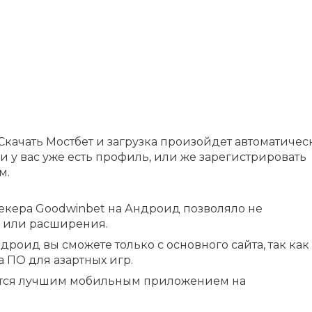
Скачать Мостбет и загрузка произойдет автоматичес
ли у вас уже есть профиль, или же зарегистрировать
м.
кера Goodwinbet на Андроид позволяло не
 или расширения.
дроид вы сможете только с основного сайта, так как
а ПО для азартных игр.
ется лучшим мобильным приложением на