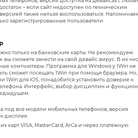
х телефонов, версия доступна на девайсах с любы
остаток – если сайт недоступен по техническим
версией также нельзя воспользоваться. Напоминаем
олько зарегистрированные пользователи
р
жно только на банковские карты. Не рекомендуем
ак вы сможете занести на свой девайс вирус. В их чи
ные компьютеры. Программа для Windows у 1Win не
ель сможет посещать 1Win при помощи браузера. Но,
 1Win для iOS, понадобится установить доверие к
телефона. Интерфейс, выбор дисциплин и функцион
предыдущем.
на под все модели мобильных телефонов, версия
м дисплея.
х карт VISA, MasterCard, ArCa и через платежную