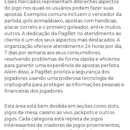
Esses mercados representam diferentes aspectos
do jogo nos quais os usuários podem fazer suas
apostas. Exemplos comuns incluem o vencedor da
partida, gols acima/abaixo, apostas com handicap,
placar correto e o primeiro goleador, entre muitos
outros. A dedicação da PagBet no atendimento ao
cliente é um dos seus aspectos mais destacados. A
organização oferece atendimento 24 horas por dia,
7 dias por semana aos seus consumidores,
resolvendo problemas de forma rápida e eficiente
para garantir uma experiência de apostas perfeita.
Além disso, a PagBet prioriza a segurança dos
jogadores usando uma poderosa tecnologia de
criptografia para proteger as informações pessoais e
financeiras dos jogadores.
Esta área está bem dividida em seções como slots,
jogos de mesa, cassino ao vivo, jackpots e outros
jogos. Cada categoria está repleta de jogos
interessantes de criadores de jogos proeminentes,