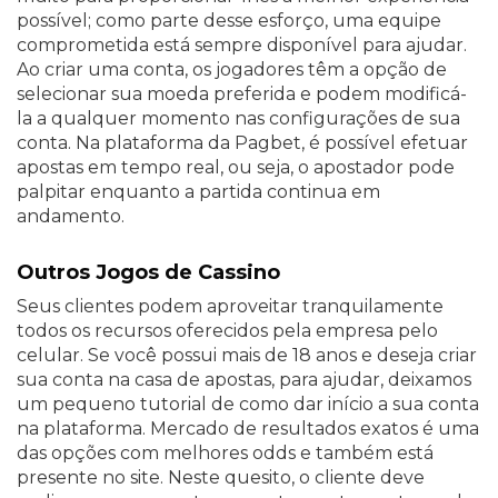
possível; como parte desse esforço, uma equipe
comprometida está sempre disponível para ajudar.
Ao criar uma conta, os jogadores têm a opção de
selecionar sua moeda preferida e podem modificá-
la a qualquer momento nas configurações de sua
conta. Na plataforma da Pagbet, é possível efetuar
apostas em tempo real, ou seja, o apostador pode
palpitar enquanto a partida continua em
andamento.
Outros Jogos de Cassino
Seus clientes podem aproveitar tranquilamente
todos os recursos oferecidos pela empresa pelo
celular. Se você possui mais de 18 anos e deseja criar
sua conta na casa de apostas, para ajudar, deixamos
um pequeno tutorial de como dar início a sua conta
na plataforma. Mercado de resultados exatos é uma
das opções com melhores odds e também está
presente no site. Neste quesito, o cliente deve