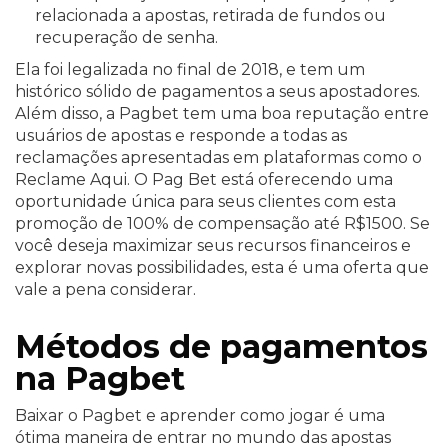
relacionada a apostas, retirada de fundos ou
recuperação de senha.
Ela foi legalizada no final de 2018, e tem um
histórico sólido de pagamentos a seus apostadores.
Além disso, a Pagbet tem uma boa reputação entre
usuários de apostas e responde a todas as
reclamações apresentadas em plataformas como o
Reclame Aqui. O Pag Bet está oferecendo uma
oportunidade única para seus clientes com esta
promoção de 100% de compensação até R$1500. Se
você deseja maximizar seus recursos financeiros e
explorar novas possibilidades, esta é uma oferta que
vale a pena considerar.
Métodos de pagamentos
na Pagbet
Baixar o Pagbet e aprender como jogar é uma
ótima maneira de entrar no mundo das apostas