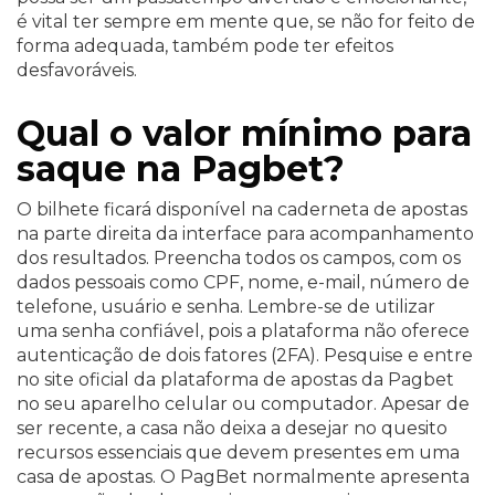
é vital ter sempre em mente que, se não for feito de
forma adequada, também pode ter efeitos
desfavoráveis.
Qual o valor mínimo para
saque na Pagbet?
O bilhete ficará disponível na caderneta de apostas
na parte direita da interface para acompanhamento
dos resultados. Preencha todos os campos, com os
dados pessoais como CPF, nome, e-mail, número de
telefone, usuário e senha. Lembre-se de utilizar
uma senha confiável, pois a plataforma não oferece
autenticação de dois fatores (2FA). Pesquise e entre
no site oficial da plataforma de apostas da Pagbet
no seu aparelho celular ou computador. Apesar de
ser recente, a casa não deixa a desejar no quesito
recursos essenciais que devem presentes em uma
casa de apostas. O PagBet normalmente apresenta