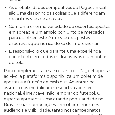
As probabilidades competitivas da Pagbet Brasil
são uma das principais coisas que a diferenciam
de outros sites de apostas.
Com uma enorme variedade de esportes, apostas
em spread e um amplo conjunto de mercados
para escolher, este é um site de apostas
esportivas que nunca deixa de impressionar.
É responsivo, o que garante uma experiência
consistente em todos os dispositivos e tamanhos
de tela.
Para complementar esse recurso de Pagbet apostas
ao vivo, a plataforma disponibiliza um boletim de
apostas e a função de cash out. Ao entrar no
assunto das modalidades esportivas ao nível
nacional, é inevitável não lembrar do futebol. O
esporte apresenta uma grande popularidade no
Brasil e suas competições têm obtido enormes
audiência e visibilidade, tanto nos campeonatos