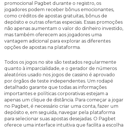
promocional Pagbet durante o registro, os
jogadores podem receber bônus emocionantes,
como créditos de apostas gratuitas, bônus de
depósito e outras ofertas especiais. Essas promoções
não apenas aumentam o valor do dinheiro investido,
mas também oferecem aos jogadores uma
vantagem adicional para explorar as diferentes
opções de apostas na plataforma.
Todos os jogos no site são testados regularmente
quanto à imparcialidade, e o gerador de números
aleatórios usado nos jogos de cassino é aprovado
por órgãos de teste independentes. Um rodapé
detalhado garante que todas as informações
importantes e políticas corporativas estejam a
apenas um clique de distância. Para começar a jogar
no Pagbet, é necessário criar uma conta, fazer um
depósito e, em seguida, navegar pela plataforma
para selecionar suas apostas desejadas. O Pagbet
oferece uma interface intuitiva que facilita a escolha