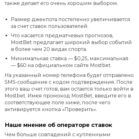
также делает его очень хорошим выбором.
Размер джекпота постепенно увеличивается
за счет ставок пользователей.
Что касается предматчевых прогнозов,
MostBet предлагает широкий выбор событий
в более чем 20 видах спорта.
Минимальная ставка — $0,25, максимальная
— $60 на официальном сайте Mostbet.
На указанный номер телефона будет отправлено
SMS-сообщение с кодом подтверждения. После
этого ваш счет готов, вам остается только войти в
Mostbet. Имея промокод MostBet, введите его в
соответствующее поле ниже, после чего
активируется кнопка «Проверить».
Наше мнение об операторе ставок
Чем больше совпадений с купленными