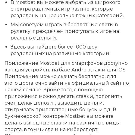
В Mostbet вы можете выбрать из широкого
спектра различных игр казино, которые
разделены на несколько важных категорий.
Мы советуем играть в бесплатные слоты в
рулетку, прежде чем приступать к игре на
реальные деньги.
Здесь вы найдете более 1000 шоу,
разделенных на различные категории.
Приложение Mostbet для смартфонов доступно
как для устройств на базе Android, так и для iOS.
Приложение можно скачать бесплатно, для
этого достаточно зайти на официальный сайт по
нашей ссылке. Кроме того, с помощью
приложения можно делать ставки, пополнять
счет, делая депозит, выводить деньги,
отыгрывать приветственные бонусы и т.д. В
букмекерской конторе Mostbet вы можете
делать выгодные ставки на различные виды
спорта, в том числе и на киберспорт.