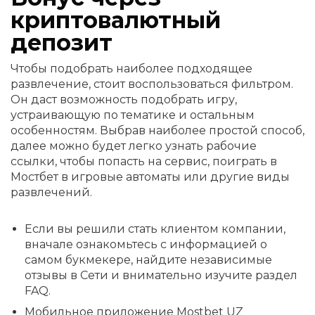
криптовалютный
депозит
Чтобы подобрать наиболее подходящее
развлечение, стоит воспользоваться фильтром.
Он даст возможность подобрать игру,
устраивающую по тематике и остальным
особенностям. Выбрав наиболее простой способ,
далее можно будет легко узнать рабочие
ссылки, чтобы попасть на сервис, поиграть в
Мостбет в игровые автоматы или другие виды
развлечений.
Если вы решили стать клиентом компании,
вначале ознакомьтесь с информацией о
самом букмекере, найдите независимые
отзывы в Сети и внимательно изучите раздел
FAQ.
Мобильное приложение Mostbet UZ