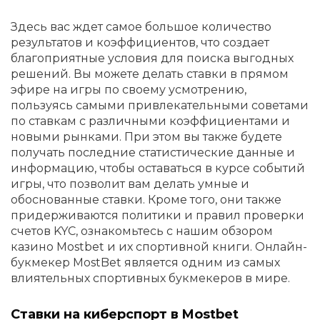
Здесь вас ждет самое большое количество
результатов и коэффициентов, что создает
благоприятные условия для поиска выгодных
решений. Вы можете делать ставки в прямом
эфире на игры по своему усмотрению,
пользуясь самыми привлекательными советами
по ставкам с различными коэффициентами и
новыми рынками. При этом вы также будете
получать последние статистические данные и
информацию, чтобы оставаться в курсе событий
игры, что позволит вам делать умные и
обоснованные ставки. Кроме того, они также
придерживаются политики и правил проверки
счетов KYC, ознакомьтесь с нашим обзором
казино Mostbet и их спортивной книги. Онлайн-
букмекер MostBet является одним из самых
влиятельных спортивных букмекеров в мире.
Ставки на киберспорт в Mostbet