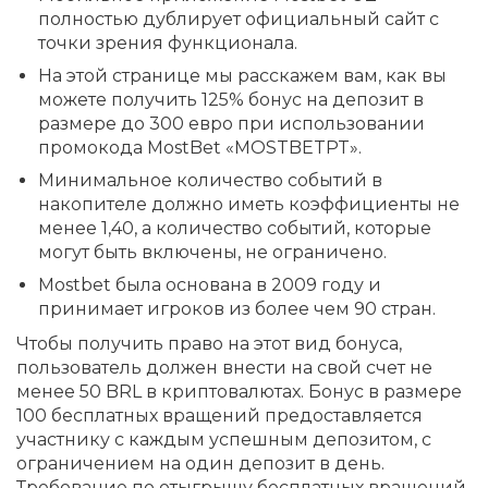
полностью дублирует официальный сайт с
точки зрения функционала.
На этой странице мы расскажем вам, как вы
можете получить 125% бонус на депозит в
размере до 300 евро при использовании
промокода MostBet «MOSTBETPT».
Минимальное количество событий в
накопителе должно иметь коэффициенты не
менее 1,40, а количество событий, которые
могут быть включены, не ограничено.
Mostbet была основана в 2009 году и
принимает игроков из более чем 90 стран.
Чтобы получить право на этот вид бонуса,
пользователь должен внести на свой счет не
менее 50 BRL в криптовалютах. Бонус в размере
100 бесплатных вращений предоставляется
участнику с каждым успешным депозитом, с
ограничением на один депозит в день.
Требование по отыгрышу бесплатных вращений