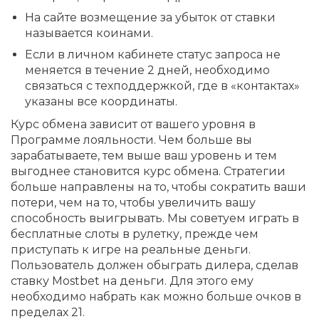
На сайте возмещение за убыток от ставки
называется коинами.
Если в личном кабинете статус запроса не
меняется в течение 2 дней, необходимо
связаться с техподдержкой, где в «контактах»
указаны все координаты.
Курс обмена зависит от вашего уровня в
Программе лояльности. Чем больше вы
зарабатываете, тем выше ваш уровень и тем
выгоднее становится курс обмена. Стратегии
больше направлены на то, чтобы сократить ваши
потери, чем на то, чтобы увеличить вашу
способность выигрывать. Мы советуем играть в
бесплатные слоты в рулетку, прежде чем
приступать к игре на реальные деньги.
Пользователь должен обыграть дилера, сделав
ставку Mostbet на деньги. Для этого ему
необходимо набрать как можно больше очков в
пределах 21.