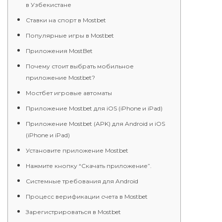
в Узбекистане
Ставки на спорт в Mostbet
Популярные игры в Mostbet
Приложения MostBet
Почему стоит выбрать мобильное
приложение Mostbet?
Мостбет игровые автоматы
Приложение Mostbet для iOS (iPhone и iPad)
Приложение Mostbet (APK) для Android и iOS
(iPhone и iPad)
Установите приложение Mostbet
Нажмите кнопку “Скачать приложение”.
Системные требования для Android
Процесс верификации счета в Mostbet
Зарегистрироваться в Mostbet