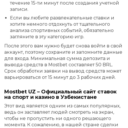
течение 15-ти минут после создания учетной
записи.
Если вы любите развлекательные ставки и
хотите немного отдохнуть от тщательного
анализа спортивных событий, обязательно
загляните в эту категорию игр.
После этого вам нужно будет снова войти в свой
аккаунт, поэтому сохраните и запомните данные
для входа. Минимальная сумма депозита и
вывода средств в Mostbet составляет 50 BRL.
Срок обработки заявки на вывод средств может
варьироваться от 15 минут до 3 рабочих дней.
Mostbet UZ – Официальный сайт ставок
на спорт и казино в Узбекистане
Этот вид является одним из самых популярных,
ведь он заставляет людей смотреть на экран,
чтобы не пропустить ни одного решающего
момента. К сожалению, в нашей стране сделки