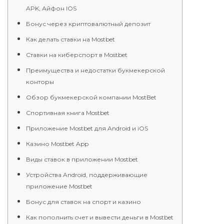
APK, Айфон IOS
Бонус через криптовалютный депозит
Как делать ставки на Mostbet
Ставки на киберспорт в Mostbet
Преимущества и недостатки букмекерской
конторы
Обзор букмекерской компании MostBet
Спортивная книга Mostbet
Приложение Mostbet для Android и iOS
Казино Mostbet App
Виды ставок в приложении Mostbet
Устройства Android, поддерживающие
приложение Mostbet
Бонус для ставок на спорт и казино
Как пополнить счет и вывести деньги в Mostbet