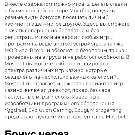
Вместе с зеркалом можно играть, делать ставки
в букмекерской конторе Мостбет, получать
разные виды бонусов, посещать личный
кабинет и еще многое другое. Здесь вы сможете
скачать совершенно бесплатно и без
регистрации, полные версии любых игр и
программ на ваше android устройство, а так же
MOD игр. Все они абсолютно безопасны, так как
проверены на вирусы и на работоспособность. В
Mostbet вы можете выбрать из широкого
спектра различных игр казино, которые
разделены на несколько важных категорий.
Mostbet предлагает множество вариантов игр
казино, включая джекпот, покер, баккара,
настольные игры и слоты. Известные
разработчики программного обеспечения
Yggdrasil, Evolution Gaming, Ezugi, Microgaming
предлагают лучшие игры, доступные в Mostbet.
Бонус через