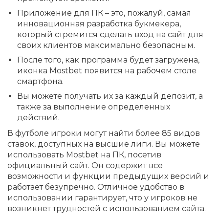
Приложение для ПК – это, пожалуй, самая
инновационная разработка букмекера,
который стремится сделать вход на сайт для
своих клиентов максимально безопасным.
После того, как программа будет загружена,
иконка Mostbet появится на рабочем столе
смартфона.
Вы можете получать их за каждый депозит, а
также за выполнение определенных
действий.
В футболе игроки могут найти более 85 видов
ставок, доступных на высшие лиги. Вы можете
использовать Mostbet на ПК, посетив
официальный сайт. Он содержит все
возможности и функции предыдущих версий и
работает безупречно. Отличное удобство в
использовании гарантирует, что у игроков не
возникнет трудностей с использованием сайта.