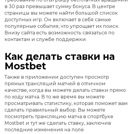
в 30 раз превышает сумму бонуса. В центре
страницы вы можете найти большой список
доступных игр. Он включает в себя самые
популярные события, что упрощает их поиск.
Внизу сайта есть возможность связаться по
контактам и службе поддержки.
Как делать ставки на
Mostbet
Также в приложении доступен просмотр
прямых трансляций матчей в отличном
качестве, когда вы можете делать ставки прямо
по ходу матча. В то же время вы можете
просматривать статистику, которая поможет вам
сделать правильный выбор. Вы можете
посмотреть трансляцию матча в спортбуке
Mostbet и тут же сделать ставку, заключив
последние изменения на поле.