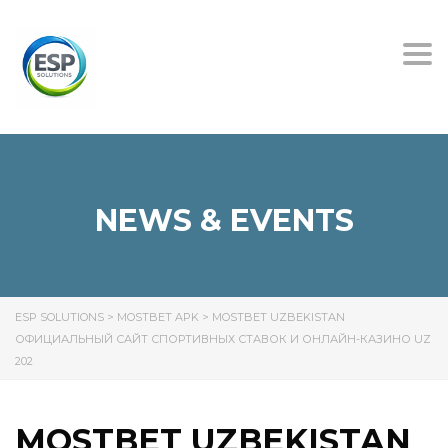
Tog
nav
NEWS & EVENTS
ESP SOLUTIONS
>
MOSTBET APK
>
MOSTBET UZBEKISTAN
ОФИЦИАЛЬНЫЙ САЙТ СПОРТИВНЫХ СТАВОК И ОНЛАЙН-КАЗИНО UZ
202
MOSTBET UZBEKISTAN