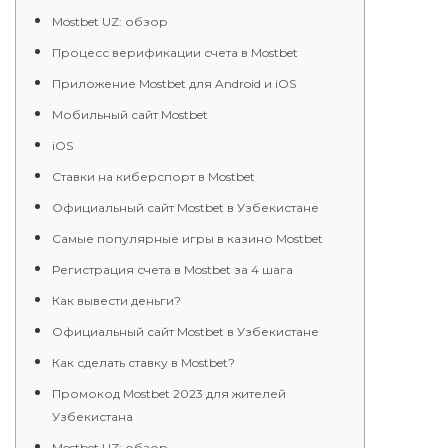
Mostbet UZ: обзор
Процесс верификации счета в Mostbet
Приложение Mostbet для Android и iOS
Мобильный сайт Mostbet
iOS
Ставки на киберспорт в Mostbet
Официальный сайт Mostbet в Узбекистане
Самые популярные игры в казино Mostbet
Регистрация счета в Mostbet за 4 шага
Как вывести деньги?
Официальный сайт Mostbet в Узбекистане
Как сделать ставку в Mostbet?
Промокод Mostbet 2023 для жителей
Узбекистана
Mostbet UZ: обзор