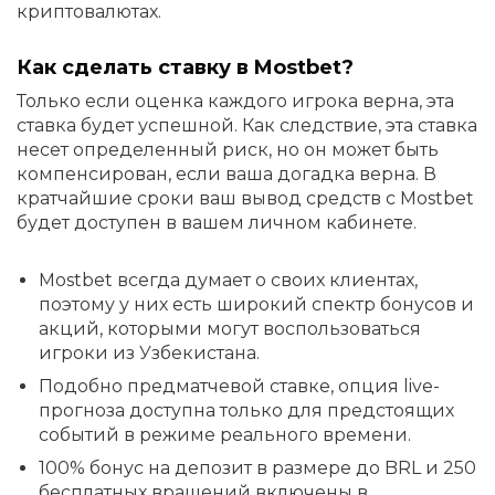
криптовалютах.
Как сделать ставку в Mostbet?
Только если оценка каждого игрока верна, эта
ставка будет успешной. Как следствие, эта ставка
несет определенный риск, но он может быть
компенсирован, если ваша догадка верна. В
кратчайшие сроки ваш вывод средств с Mostbet
будет доступен в вашем личном кабинете.
Mostbet всегда думает о своих клиентах,
поэтому у них есть широкий спектр бонусов и
акций, которыми могут воспользоваться
игроки из Узбекистана.
Подобно предматчевой ставке, опция live-
прогноза доступна только для предстоящих
событий в режиме реального времени.
100% бонус на депозит в размере до BRL и 250
бесплатных вращений включены в