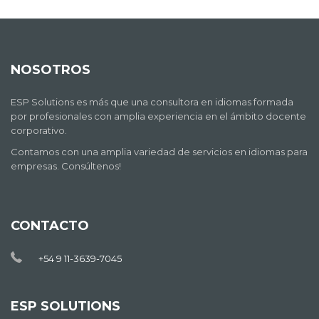
NOSOTROS
ESP Solutions es más que una consultora en idiomas formada
por profesionales con amplia experiencia en el ámbito docente
corporativo.
Contamos con una amplia variedad de servicios en idiomas para
empresas. Consúltenos!
CONTACTO
+54 9 11-3639-7045
ESP SOLUTIONS