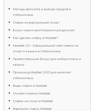
Методы депозита и вывода средств в
Узбекистане
Ставки на виртуальный спорт
Бонус через криптовалютный депозит
Как сделать ставку в Mostbet?
Mostbet UZ – Официальный сайт ставок на
спорт и казино в Узбекистане
Приветственный бонус для киберспорта и
казино
Промокод Mostbet 2023 для жителей
Узбекистана
Виды ставок в Mostbet
Онлайн-казино Mostbet
Ставки на спорт в Mostbet
Варианты ставок Mostbet