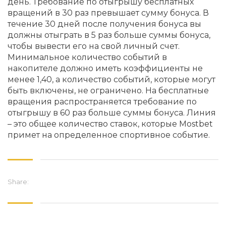
день. Требование по отыгрышу бесплатных
вращений в 30 раз превышает сумму бонуса. В
течение 30 дней после получения бонуса вы
должны отыграть в 5 раз больше суммы бонуса,
чтобы вывести его на свой личный счет.
Минимальное количество событий в
накопителе должно иметь коэффициенты не
менее 1,40, а количество событий, которые могут
быть включены, не ограничено. На бесплатные
вращения распространяется требование по
отыгрышу в 60 раз больше суммы бонуса. Линия
– это общее количество ставок, которые Mostbet
примет на определенное спортивное событие.
Share: