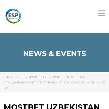
Tog
nav
NEWS & EVENTS
ESP SOLUTIONS
>
MOSTBET APK
>
MOSTBET UZBEKISTAN
ОФИЦИАЛЬНЫЙ САЙТ СПОРТИВНЫХ СТАВОК И ОНЛАЙН-КАЗИНО UZ
202
MOSTBET UZBEKISTAN