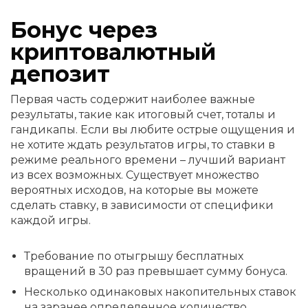
Бонус через
криптовалютный
депозит
Первая часть содержит наиболее важные
результаты, такие как итоговый счет, тоталы и
гандикапы. Если вы любите острые ощущения и
не хотите ждать результатов игры, то ставки в
режиме реального времени – лучший вариант
из всех возможных. Существует множество
вероятных исходов, на которые вы можете
сделать ставку, в зависимости от специфики
каждой игры.
Требование по отыгрышу бесплатных
вращений в 30 раз превышает сумму бонуса.
Несколько одинаковых накопительных ставок
на заранее определенное количество