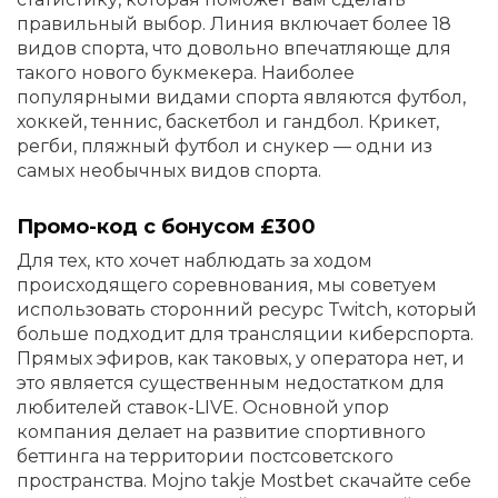
правильный выбор. Линия включает более 18
видов спорта, что довольно впечатляюще для
такого нового букмекера. Наиболее
популярными видами спорта являются футбол,
хоккей, теннис, баскетбол и гандбол. Крикет,
регби, пляжный футбол и снукер — одни из
самых необычных видов спорта.
Промо-код с бонусом £300
Для тех, кто хочет наблюдать за ходом
происходящего соревнования, мы советуем
использовать сторонний ресурс Twitch, который
больше подходит для трансляции киберспорта.
Прямых эфиров, как таковых, у оператора нет, и
это является существенным недостатком для
любителей ставок-LIVE. Основной упор
компания делает на развитие спортивного
беттинга на территории постсоветского
пространства. Mojno takje Mostbet скачайте себе