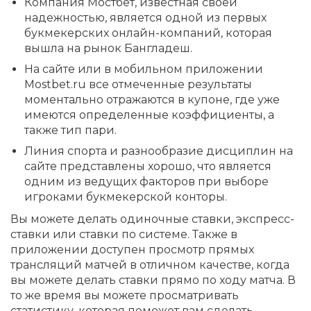
Компания Мостбет, известная своей
надежностью, является одной из первых
букмекерских онлайн-компаний, которая
вышла на рынок Бангладеш.
На сайте или в мобильном приложении
Mostbet.ru все отмеченные результаты
моментально отражаются в купоне, где уже
имеются определенные коэффициенты, а
также тип пари.
Линия спорта и разнообразие дисциплин на
сайте представлены хорошо, что является
одним из ведущих факторов при выборе
игроками букмекерской конторы.
Вы можете делать одиночные ставки, экспресс-
ставки или ставки по системе. Также в
приложении доступен просмотр прямых
трансляций матчей в отличном качестве, когда
вы можете делать ставки прямо по ходу матча. В
то же время вы можете просматривать
статистику, которая поможет вам сделать