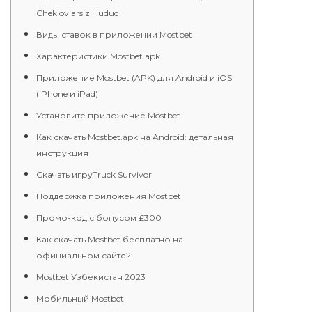
Cheklovlarsiz Hudud!
Виды ставок в приложении Mostbet
Характеристики Mostbet apk
Приложение Mostbet (APK) для Android и iOS
(iPhone и iPad)
Установите приложение Mostbet
Как скачать Mostbet.apk на Android: детальная
инструкция
Скачать игруTruck Survivor
Поддержка приложения Mostbet
Промо-код с бонусом £300
Как скачать Mostbet бесплатно на
официальном сайте?
Mostbet Узбекистан 2023
Мобильный Mostbet