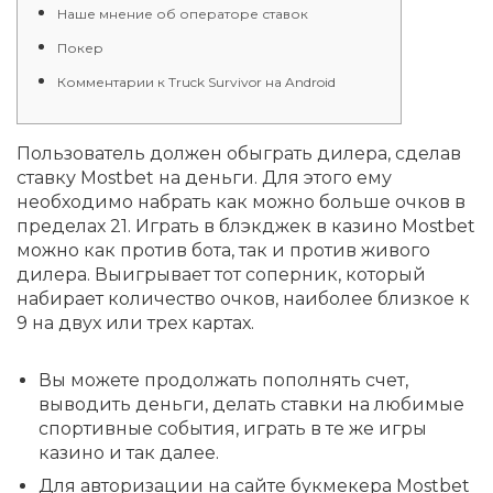
Наше мнение об операторе ставок
Покер
Комментарии к Truck Survivor на Android
Пользователь должен обыграть дилера, сделав
ставку Mostbet на деньги. Для этого ему
необходимо набрать как можно больше очков в
пределах 21. Играть в блэкджек в казино Mostbet
можно как против бота, так и против живого
дилера. Выигрывает тот соперник, который
набирает количество очков, наиболее близкое к
9 на двух или трех картах.
Вы можете продолжать пополнять счет,
выводить деньги, делать ставки на любимые
спортивные события, играть в те же игры
казино и так далее.
Для авторизации на сайте букмекера Mostbet