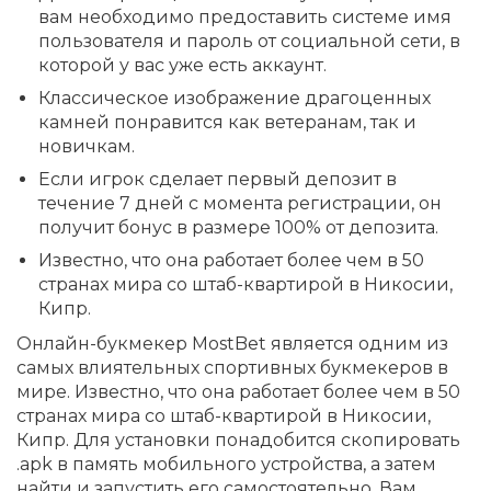
вам необходимо предоставить системе имя
пользователя и пароль от социальной сети, в
которой у вас уже есть аккаунт.
Классическое изображение драгоценных
камней понравится как ветеранам, так и
новичкам.
Если игрок сделает первый депозит в
течение 7 дней с момента регистрации, он
получит бонус в размере 100% от депозита.
Известно, что она работает более чем в 50
странах мира со штаб-квартирой в Никосии,
Кипр.
Онлайн-букмекер MostBet является одним из
самых влиятельных спортивных букмекеров в
мире. Известно, что она работает более чем в 50
странах мира со штаб-квартирой в Никосии,
Кипр. Для установки понадобится скопировать
.apk в память мобильного устройства, а затем
найти и запустить его самостоятельно. Вам