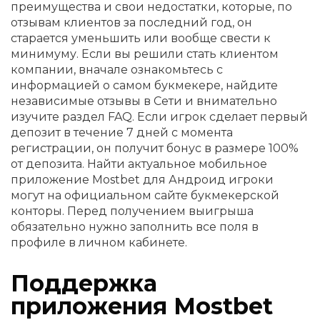
преимущества и свои недостатки, которые, по
отзывам клиентов за последний год, он
старается уменьшить или вообще свести к
минимуму. Если вы решили стать клиентом
компании, вначале ознакомьтесь с
информацией о самом букмекере, найдите
независимые отзывы в Сети и внимательно
изучите раздел FAQ. Если игрок сделает первый
депозит в течение 7 дней с момента
регистрации, он получит бонус в размере 100%
от депозита. Найти актуальное мобильное
приложение Mostbet для Андроид игроки
могут на официальном сайте букмекерской
конторы. Перед получением выигрыша
обязательно нужно заполнить все поля в
профиле в личном кабинете.
Поддержка
приложения Mostbet