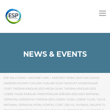
Tog
nav
NEWS & EVENTS
ESP SOLUTIONS
>
MOSTBET APK
>
MOSTBET MOBIL DASTURI ILOVASI
ANDROID IOS APK YUKLASH YUKLAB OLISH SKACHAT МОБИЛЬНЫЙ
СОФТ TARJIMA KINOLAR 2023 MEDIA OLAM, TARJIMA KINOLAR 2023,
UZBEK TILIDA KINOLAR, PREMYERALAR 2019-2021-2022-2023, ФИЛЬМЫ,
СЕРИАЛЫ, OZBEKCHA TARJIMA 2023, OZBEK TILIDA, UZBEK TILIDA, TAS-IX
ФИЛЬМЫ, СЕРИАЛЫ, ИГРЫ, КЛИПЫ, СОФТ, 2021-YIL, МУЗЫКА, ONLAYN TV,