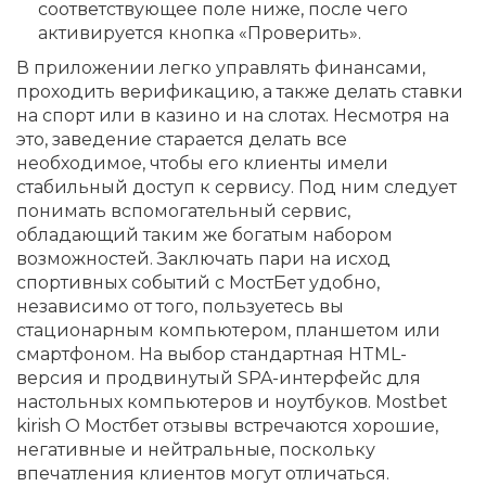
соответствующее поле ниже, после чего
активируется кнопка «Проверить».
В приложении легко управлять финансами,
проходить верификацию, а также делать ставки
на спорт или в казино и на слотах. Несмотря на
это, заведение старается делать все
необходимое, чтобы его клиенты имели
стабильный доступ к сервису. Под ним следует
понимать вспомогательный сервис,
обладающий таким же богатым набором
возможностей. Заключать пари на исход
спортивных событий с МостБет удобно,
независимо от того, пользуетесь вы
стационарным компьютером, планшетом или
смартфоном. На выбор стандартная HTML-
версия и продвинутый SPA-интерфейс для
настольных компьютеров и ноутбуков. Mostbet
kirish О Мостбет отзывы встречаются хорошие,
негативные и нейтральные, поскольку
впечатления клиентов могут отличаться.