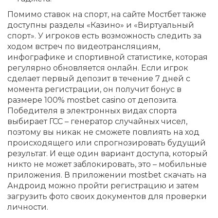
Помимо ставок на спорт, на сайте Мостбет также
доступны разделы «Казино» и «Виртуальный
спорт». У игроков есть возможность следить за
ходом встреч по видеотрансляциям,
инфографике и спортивной статистике, которая
регулярно обновляется онлайн. Если игрок
сделает первый депозит в течение 7 дней с
момента регистрации, он получит бонус в
размере 100% mostbet casino от депозита.
Победителя в электронных видах спорта
выбирает ГСС – генератор случайных чисел,
поэтому вы никак не сможете повлиять на ход
происходящего или спрогнозировать будущий
результат. И еще один вариант доступа, который
никто не может заблокировать, это – мобильные
приложения. В приложении mostbet скачать на
Андроид можно пройти регистрацию и затем
загрузить фото своих документов для проверки
личности.