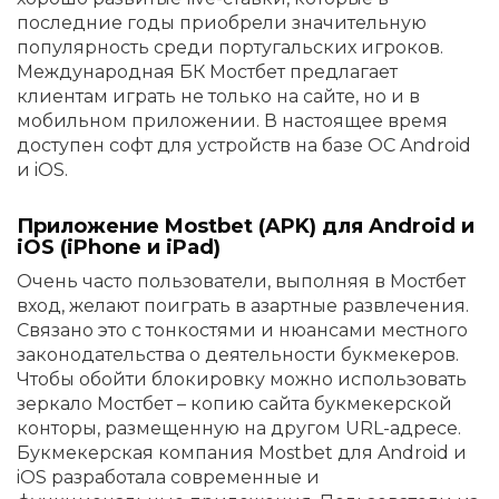
последние годы приобрели значительную
популярность среди португальских игроков.
Международная БК Мостбет предлагает
клиентам играть не только на сайте, но и в
мобильном приложении. В настоящее время
доступен софт для устройств на базе ОС Android
и iOS.
Приложение Mostbet (APK) для Android и
iOS (iPhone и iPad)
Очень часто пользователи, выполняя в Мостбет
вход, желают поиграть в азартные развлечения.
Связано это с тонкостями и нюансами местного
законодательства о деятельности букмекеров.
Чтобы обойти блокировку можно использовать
зеркало Мостбет – копию сайта букмекерской
конторы, размещенную на другом URL-адресе.
Букмекерская компания Mostbet для Android и
iOS разработала современные и