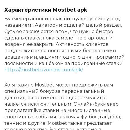
Характеристики Mostbet apk
Букмекер анонсировал виртуальную игру под
названием «Авиатор» и отдал ей целый раздел.
Суть ее заключается в том, что нужно быстро
сделать ставку, пока самолёт не стартовал, и
вовремя ее закрыть! Активность клиентов
поддерживается постоянными бесплатными
вращениями, акциями одного дня, программой
лояльности и кэшбэком за проигранные ставки
https://mostbetuzonline.com/apk/
.
Хотя казино Mostbet может предложить вам
специальный бонус за первоначальный
депозит, ассортимент предлагаемых игр
является исключительным. Онлайн-букмекер
предлагает live ставки на многочисленные
спортивные события, включая футбол, гандбол,
теннис и другие. Mostbet также предлагает
хорошо развитые live-ставки, которые в