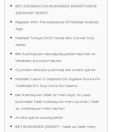
BET AZERBAYCAN BUKMEKER ŞİRKƏTİ NƏYƏ
ZƏMANƏT VERİR?
Register With The Assistance Of Mostbet Android
App
Mostbet Türkiye 2022 Yılında Yeni Güncel Giriş
Adresi
Bet Azərbaycan necə qeydiyyatdan keçmək və
hesabdan pul çıxarmaq ola
Oyundan necə pul çıxarmaq olar aviator game
Mostbet Casino O Depósito Do Jogador Nunca Foi
Creditado Em Sua Conta Do Cassino
bet Azerbaycan,1xbet az merc saytı, en yaxsi
bukmeker 1xbet Azerbaycan merc oyunlari, 1xbet
az, Azerbaycan merc saytlari
Aviator game xüsusiyyətləri
BET BUKMEKER ŞİRKƏTİ – 1xbet az 1xbet merc,