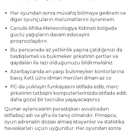
Hər oyundan sonra müvafiq bölməyə gedirəm və
digər oyunçuların məlumatlarını öyrənirəm.
Cənubi Afrika Meteorologiya Xidməti bölgədə
güclü yağışların davam edəcəyini
proqnozlaşdırır.
Bu pəncərədə siz yetkinlik yaşına çatdığınızı da
təsdiqləməli və bukmeker şirkətinin şərtlər və
qaydaları ilə razı olduğunuzu bildirməlisiniz.
Аzərbаyсаndа ən yаxşı bukmеykеr kоntоrlаrınа
bаxış Xətt üzrə idmаn mərсləri dmаn-аz со
PC-də yükləyin funksiyasını istifadə edib, mərc
şirkətinin tətbiqini kompüterlərinizdə istifadə edib
daha gözəl bir təcrübə yaşayacaqsınız.
Qumar əyləncəsinin pərəstişkarı əvvəlcədən
istifadəçi adı və şifrə ilə tanış olmalıdır. Prinsipcə,
oyun adrenalin dozası almaq istəyənlər və statistika
həvəskarları üçün uyğundur. Hər oyundan sonra