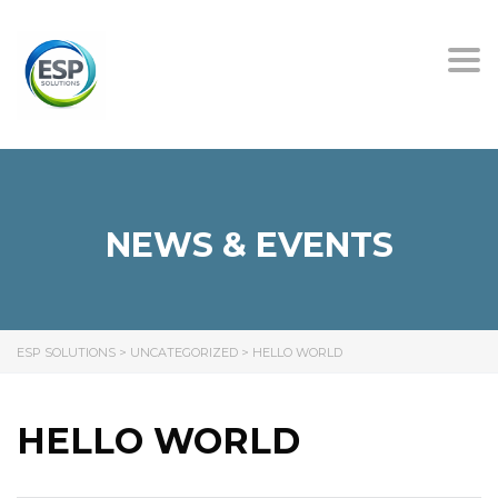
Tog
nav
NEWS & EVENTS
ESP SOLUTIONS
>
UNCATEGORIZED
>
HELLO WORLD
HELLO WORLD