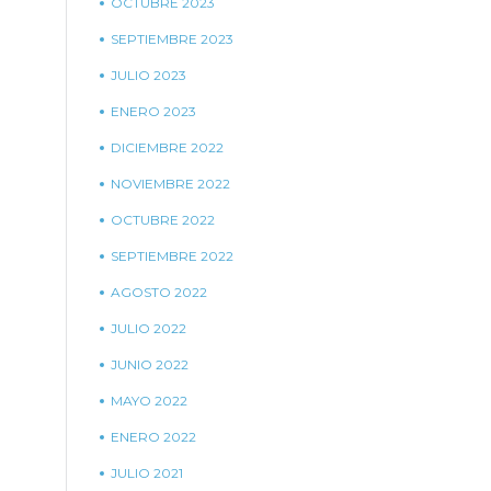
OCTUBRE 2023
SEPTIEMBRE 2023
JULIO 2023
ENERO 2023
DICIEMBRE 2022
NOVIEMBRE 2022
OCTUBRE 2022
SEPTIEMBRE 2022
AGOSTO 2022
JULIO 2022
JUNIO 2022
MAYO 2022
ENERO 2022
JULIO 2021