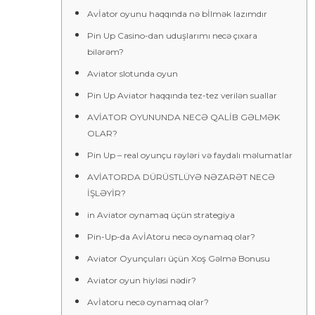
Avİator oyunu haqqında nə bİlmək lazımdır
Pin Up Casino-dan uduşlarımı necə çıxara
bilərəm?
Aviator slotunda oyun
Pin Up Aviator haqqında tez-tez verilən suallar
AVİATOR OYUNUNDA NECƏ QALİB GƏLMƏK
OLAR?
Pin Up – real oyunçu rəyləri və faydalı məlumatlar
AVİATORDA DÜRÜSTLÜYƏ NƏZARƏT NECƏ
İŞLƏYİR?
in Aviator oynamaq üçün strategiya
Pin-Up-da AvİAtoru necə oynamaq olar?
Aviator Oyunçuları üçün Xoş Gəlmə Bonusu
Aviator oyun hiyləsi nədir?
Avİatoru necə oynamaq olar?