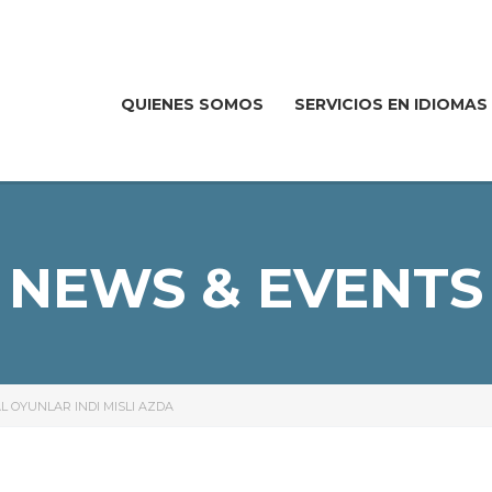
QUIENES SOMOS
SERVICIOS EN IDIOMAS
NEWS & EVENTS
 OYUNLAR INDI MISLI AZDA