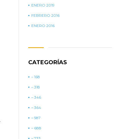
ENERO 2019
FEBRERO 2016
ENERO 2016
CATEGORÍAS
– 168
– 318
– 346
– 364
– 587
.
– 688
– 733