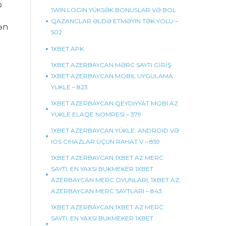
p
1WIN LOGIN YÜKSƏK BONUSLAR VƏ BOL
QAZANCLAR ƏLDƏ ETMƏYIN TƏK YOLU –
dən
502
1XBET APK
1XBET AZERBAYCAN MƏRC SAYTI GİRİŞ
1XBET AZERBAYCAN MOBIL UYGULAMA
YUKLE – 823
n
1XBET AZERBAYCAN QEYDIYYAT MOBI AZ
YUKLE ELAQE NOMRESI – 379
1XBET AZERBAYCAN YÜKLE: ANDROID VƏ
IOS CIHAZLAR ÜÇÜN RAHAT V – 859
1XBET AZERBAYCAN,1XBET AZ MERC
SAYTI, EN YAXSI BUKMEKER 1XBET
AZERBAYCAN MERC OYUNLARI, 1XBET AZ,
AZERBAYCAN MERC SAYTLARI – 843
1XBET AZERBAYCAN,1XBET AZ MERC
SAYTI, EN YAXSI BUKMEKER 1XBET