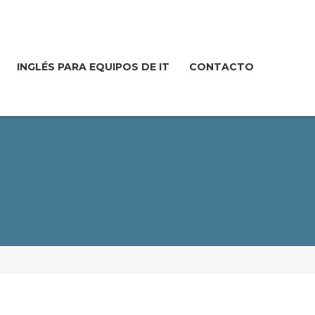
INGLÉS PARA EQUIPOS DE IT
CONTACTO