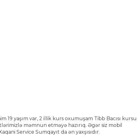
 19 yaşım var, 2 illik kurs oxumuşam Tibb Bacısı kursu
ətlərimizlə məmnun etməyə hazırıq. Əgər siz mobil
qani Service Sumqayıt da ən yaxşısıdır.