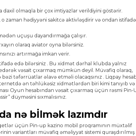
daxil olmaqla bir çox imtiyazlar verildiyini göstərir.
 zaman hədiyyəni sakitcə aktivləşdirir və ondan istifadə
mədən uçuşu dayandırmağa çalışır.
ın olaraq aviator oyna bilərsiniz.
sınızı artırmağa imkan verir.
fadə edə bilərsiniz . Bu xidmət dərhal klubda yalnız
 edərək vəsait çıxarmaq mümkün deyil. Müvafiq olaraq,
 bəzi təfərrüatlar əlavə etməli olacaqsınız . Liqpay hesa
ernetdə ən təhlükəsiz xidmətlərdən biri kimi tanıyıb və
ılması Oyun hesabından vəsait çıxarmaq üçün rəsmi Pin-
ssir” düyməsini sıxmalısınız.
da nə bİlmək lazımdır
dgetlər üçün Pin-up kazino mobil proqramının müxtəlif
inin variantları müvafiq əməliyyat sistemi quraşdırılmış