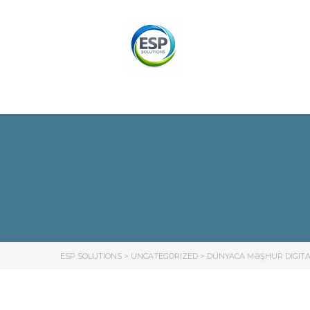
ESP SOLUTIONS
>
UNCATEGORIZED
>
DÜNYACA MƏŞHUR DIGITAL