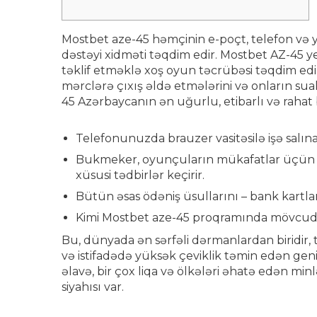
Mostbet aze-45 həmçinin e-poçt, telefon və y
dəstəyi xidməti təqdim edir. Mostbet AZ-45 y
təklif etməklə xoş oyun təcrübəsi təqdim edir
mərclərə çıxış əldə etmələrini və onların sua
45 Azərbaycanın ən uğurlu, etibarlı və rahat
Telefonunuzda brauzer vasitəsilə işə salına
Bukmeker, oyunçuların mükafatlar üçün bir
xüsusi tədbirlər keçirir.
Bütün əsas ödəniş üsullarını – bank kartlar
Kimi Mostbet aze-45 proqramında mövcud 
Bu, dünyada ən sərfəli dərmanlardan biridir, 
və istifadədə yüksək çeviklik təmin edən geni
əlavə, bir çox liqa və ölkələri əhatə edən mi
siyahısı var.