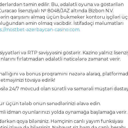
derlərdən təmin edilir. Bu, ədalətli oyuna və göstərilən
racao lisenziyalı № 8048/JAZ altında Bizbon N.V.
ərin qarşısını almaq üçün bukmeker kontoru işçiləri ü
luğundan əmin olmaq vacibdir. İstifadəçi məlumatları
s://mostbet-azerbaycan-casino.com
.
tləri və RTP səviyyəsini göstərir. Kazino yalnız lisenzi
nlarını fırlatmadan ədalətli nəticələrə zəmanət verir.
ksionallığını və bonus proqramını nəzərə alaraq, platforma
məyinizi tövsiyə edirik!
silə 24/7 mövcud olan sürətli və səmərəli müştəri dəstəy
ur üçün tələb onun sənədlərinizi əlavə edin.
mli idman oyunlarınızı yolda oynamağa başlamağa verir.
ərkən qoya bilərsiniz. Həmçinin canlı yayım funksiyası
ini izləyə də bilərsiniz. Nəhayət siz həm də canlı hesabı