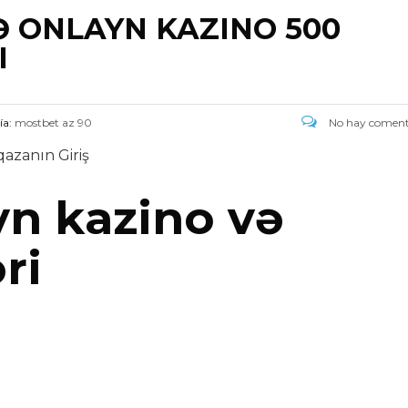
 ONLAYN KAZINO 500
I
ía:
mostbet az 90
No hay coment
azanın Giriş
yn kazino və
ri