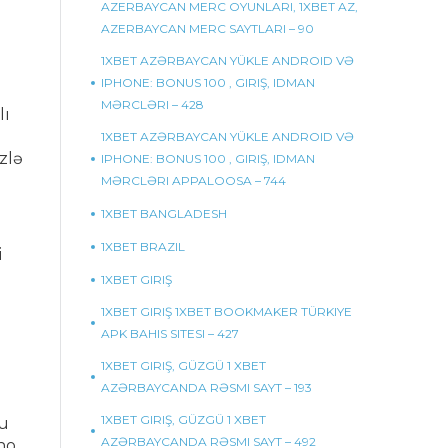
AZERBAYCAN MERC OYUNLARI, 1XBET AZ,
AZERBAYCAN MERC SAYTLARI – 90
1XBET AZƏRBAYCAN YÜKLE ANDROID VƏ
IPHONE: BONUS 100 , GIRIŞ, IDMAN
MƏRCLƏRI – 428
lı
1XBET AZƏRBAYCAN YÜKLE ANDROID VƏ
zlə
IPHONE: BONUS 100 , GIRIŞ, IDMAN
MƏRCLƏRI APPALOOSA – 744
1XBET BANGLADESH
1XBET BRAZIL
i
1XBET GIRIŞ
u
1XBET GIRIŞ 1XBET BOOKMAKER TÜRKIYE
APK BAHIS SITESI – 427
1XBET GIRIŞ, GÜZGÜ 1 XBET
AZƏRBAYCANDA RƏSMI SAYT – 193
1XBET GIRIŞ, GÜZGÜ 1 XBET
su
AZƏRBAYCANDA RƏSMI SAYT – 492
no