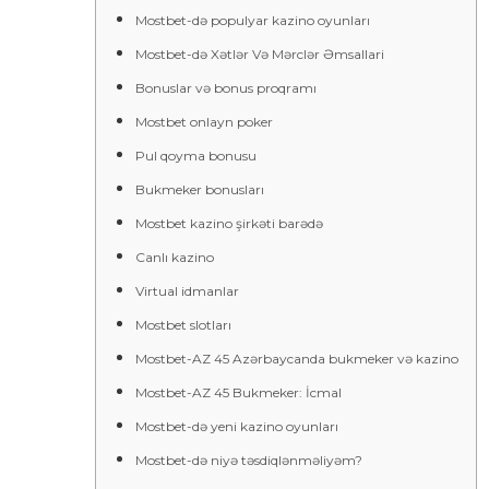
Mostbet-də populyar kazino oyunları
Mostbet-də Xətlər Və Mərclər Əmsallari
Bonuslar və bonus proqramı
Mostbet onlayn poker
Pul qoyma bonusu
Bukmeker bonusları
Mostbet kazino şirkəti barədə
Canlı kazino
Virtual idmanlar
Mostbet slotları
Mostbet-AZ 45 Azərbaycanda bukmeker və kazino
Mostbet-AZ 45 Bukmeker: İcmal
Mostbet-də yeni kazino oyunları
Mostbet-də niyə təsdiqlənməliyəm?