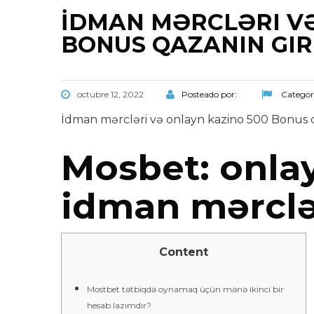
İDMAN MƏRCLƏRI VƏ
BONUS QAZANIN GIR
octubre 12, 2022
Posteado por:
Categor
İdman mərcləri və onlayn kazino 500 Bonus q
Mosbet: onla
idman mərclə
Content
Mostbet tətbiqdə oynamaq üçün mənə ikinci bir
hesab lazımdır?