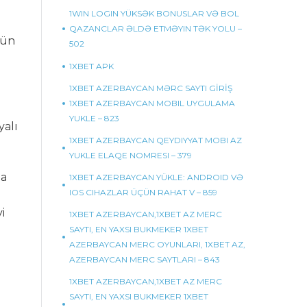
1WIN LOGIN YÜKSƏK BONUSLAR VƏ BOL
QAZANCLAR ƏLDƏ ETMƏYIN TƏK YOLU –
çün
502
1XBET APK
1XBET AZERBAYCAN MƏRC SAYTI GİRİŞ
1XBET AZERBAYCAN MOBIL UYGULAMA
YUKLE – 823
yalı
1XBET AZERBAYCAN QEYDIYYAT MOBI AZ
YUKLE ELAQE NOMRESI – 379
da
1XBET AZERBAYCAN YÜKLE: ANDROID VƏ
IOS CIHAZLAR ÜÇÜN RAHAT V – 859
i
1XBET AZERBAYCAN,1XBET AZ MERC
SAYTI, EN YAXSI BUKMEKER 1XBET
AZERBAYCAN MERC OYUNLARI, 1XBET AZ,
AZERBAYCAN MERC SAYTLARI – 843
1XBET AZERBAYCAN,1XBET AZ MERC
SAYTI, EN YAXSI BUKMEKER 1XBET