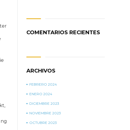
ter
COMENTARIOS RECIENTES
e
ie
ARCHIVOS
FEBRERO 2024
ENERO 2024
DICIEMBRE 2023
kt,
NOVIEMBRE 2023
ung
OCTUBRE 2023