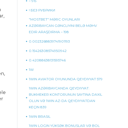
– 915
n
! БЕЗ РУБРИКИ
r,
"MOSTBET" MƏRC OYUNLARI
AZƏRBAYCAN GƏNCLIYINI BELƏ MƏHV
EDIR ARAŞDIRMA – 198
0.0023268839741901193
0.15426308574950942
0.42088638131595746
1W
n,
1WIN AVIATOR OYUNUNDA QEYDIYYAT 579
1WIN AZƏRBAYCANDA QEYDIYYAT:
ele
BUKMEKER KONTORUNUN SAYTINA DAXIL
er
OLUN VƏ 1WIN AZ-DA QEYDIYYATDAN
KEÇIN 839
1WIN BRASIL
1WIN LOGIN YÜKSƏK BONUSLAR VƏ BOL