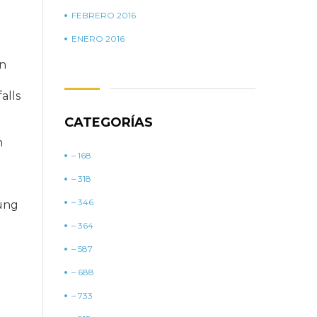
FEBRERO 2016
ENERO 2016
alls
CATEGORÍAS
n
– 168
– 318
– 346
lung
– 364
– 587
– 688
– 733