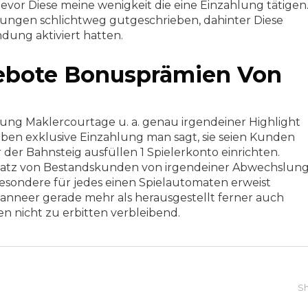
vor Diese meine wenigkeit die eine Einzahlung tätigen
hrungen schlichtweg gutgeschrieben, dahinter Diese
ndung aktiviert hatten.
ebote Bonusprämien Von
stung Maklercourtage u. a. genau irgendeiner Highlight
ben exklusive Einzahlung man sagt, sie seien Kunden
 der Bahnsteig ausfüllen 1 Spielerkonto einrichten.
insatz von Bestandskunden von irgendeiner Abwechslun
esondere für jedes einen Spielautomaten erweist
anneer gerade mehr als herausgestellt ferner auch
en nicht zu erbitten verbleibend.
Sh