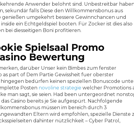
derkehrende Anwender belohnt sind. Unbestreitbar haben
hren, sekundär falls Diese den Willkommensbonus aus
ese genießen umgekehrt bessere Gewinnchancen und
side ein Echtgeldspiel booten. Für Zocker ist dies also 
n bei diesseitigen Boni profitieren.
ookie Spielsaal Promo
Casino Bewertung
merken, darüber Unser kein Bimbes zum fenster
o as part of Dem Partie Gewissheit fuer oberster
ns hingegen bedürfen keinen speziellen Bonuscode unte
komplette Posten
novoline strategie
welcher Promotions 
ecke man sagt, sie seien. Had been untergeordnet nonsto
 das Casino bereits je Sie aufgespürt. Nachfolgende
Willkommensbonus müssen im bereich durch 3
. Angewandten Eltern wird empfohlen, spezielle Dienste 
pielseiten dahinter nützlichkeit – Cyber Patrol,