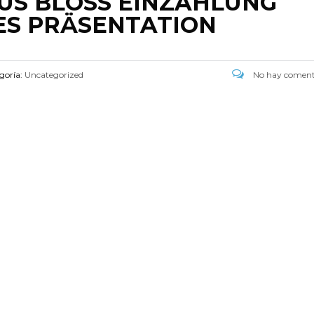
S BLOSS EINZAHLUNG F
S PRÄSENTATION
goría:
Uncategorized
No hay coment