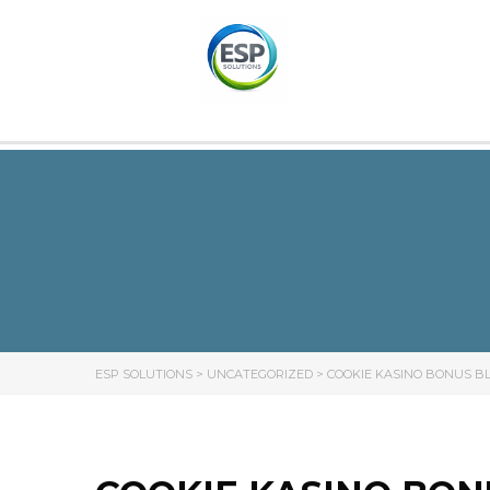
ESP SOLUTIONS
>
UNCATEGORIZED
>
COOKIE KASINO BONUS BL