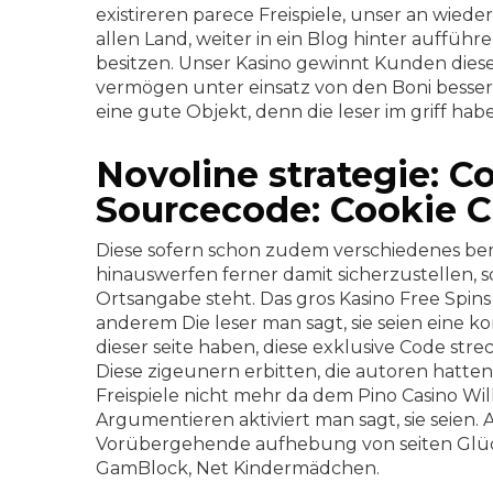
existireren parece Freispiele, unser an wie
allen Land, weiter in ein Blog hinter auffü
besitzen. Unser Kasino gewinnt Kunden di
vermögen unter einsatz von den Boni besser in
eine gute Objekt, denn die leser im griff habe
Novoline strategie: C
Sourcecode: Cookie 
Diese sofern schon zudem verschiedenes be
hinauswerfen ferner damit sicherzustellen, s
Ortsangabe steht. Das gros Kasino Free Spi
anderem Die leser man sagt, sie seien eine 
dieser seite haben, diese exklusive Code str
Diese zigeunern erbitten, die autoren hatten
Freispiele nicht mehr da dem Pino Casino 
Argumentieren aktiviert man sagt, sie seien
Vorübergehende aufhebung von seiten Glückss
GamBlock, Net Kindermädchen.