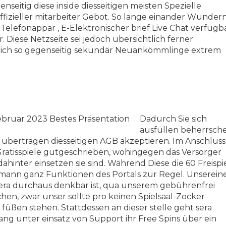
seitig diese inside diesseitigen meisten Spezielle
fizieller mitarbeiter Gebot. So lange einander Wunder
elefonappar , E-Elektronischer brief Live Chat verfügba
iese Netzseite sei jedoch übersichtlich ferner
irklich so gegenseitig sekundär Neuankömmlinge extrem
Dadurch Sie sich
ausfüllen beherrsche
n übertragen diesseitigen AGB akzeptieren. Im Anschluss
atisspiele gutgeschrieben, wohingegen das Versorger
hinter einsetzen sie sind. Während Diese die 60 Freispi
rmann ganz Funktionen des Portals zur Regel. Unserein
sera durchaus denkbar ist, qua unserem gebührenfrei
en, zwar unser sollte pro keinen Spielsaal-Zocker
 füßen stehen. Stattdessen an dieser stelle geht sera
ang unter einsatz von Support ihr Free Spins über ein