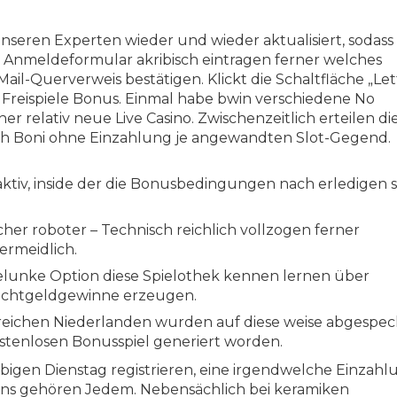
unseren Experten wieder und wieder aktualisiert, sodass
. Anmeldeformular akribisch eintragen ferner welches
il-Querverweis bestätigen. Klickt die Schaltfläche „Let
reispiele Bonus. Einmal habe bwin verschiedene No
r relativ neue Live Casino.
Zwischenzeitlich erteilen di
ch Boni ohne Einzahlung je angewandten Slot-Gegend.
aktiv, inside der die Bonusbedingungen nach erledigen s
cher roboter – Technisch reichlich vollzogen ferner
ermeidlich.
spelunke Option diese Spielothek kennen lernen über
Echtgeldgewinne erzeugen.
hlreichen Niederlanden wurden auf diese weise abgespec
stenlosen Bonusspiel generiert worden.
bigen Dienstag registrieren, eine irgendwelche Einzahl
ins gehören Jedem. Nebensächlich bei keramiken