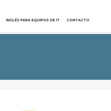
INGLÉS PARA EQUIPOS DE IT
CONTACTO