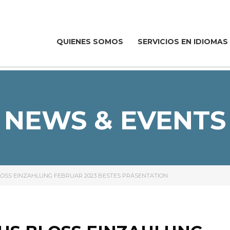
QUIENES SOMOS
SERVICIOS EN IDIOMAS
NEWS & EVENTS
OSS EINZAHLUNG FEBRUAR 2023 BESTES PRÄSENTATION