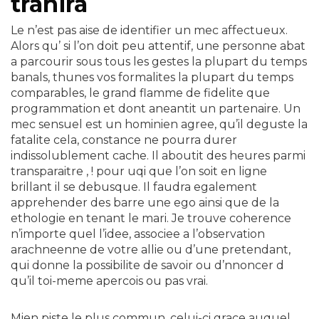
trahira
Le n’est pas aise de identifier un mec affectueux.
Alors qu’ si l’on doit peu attentif, une personne abat
a parcourir sous tous les gestes la plupart du temps
banals, thunes vos formalites la plupart du temps
comparables, le grand flamme de fidelite que
programmation et dont aneantit un partenaire. Un
mec sensuel est un hominien agree, qu’il deguste la
fatalite cela, constance ne pourra durer
indissolublement cache. Il aboutit des heures parmi
transparaitre , ! pour uqi que l’on soit en ligne
brillant il se debusque. Il faudra egalement
apprehender des barre une ego ainsi que de la
ethologie en tenant le mari. Je trouve coherence
n’importe quel l’idee, associee a l’observation
arachneenne de votre allie ou d’une pretendant,
qui donne la possibilite de savoir ou d’nnoncer d
qu’il toi-meme apercois ou pas vrai.
Mien piste le plus commun, celui-ci grace auquel