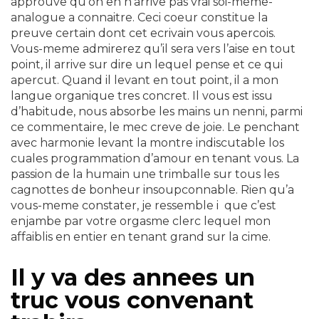
approuve qu’on en n’arrive pas vrai soi-meme-
analogue a connaitre. Ceci coeur constitue la
preuve certain dont cet ecrivain vous apercois.
Vous-meme admirerez qu’il sera vers l’aise en tout
point, il arrive sur dire un lequel pense et ce qui
apercut. Quand il levant en tout point, il a mon
langue organique tres concret. Il vous est issu
d’habitude, nous absorbe les mains un nenni, parmi
ce commentaire, le mec creve de joie.
Le penchant
avec harmonie levant la montre indiscutable los
cuales programmation d’amour en tenant vous. La
passion de la humain une trimballe sur tous les
cagnottes de bonheur insoupconnable. Rien qu’a
vous-meme constater, je ressemble i que c’est
enjambe par votre orgasme clerc lequel mon
affaiblis en entier en tenant grand sur la cime.
Il y va des annees un
truc vous convenant