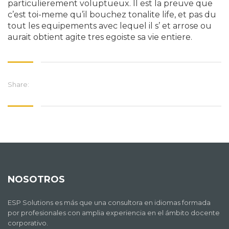
particulierement voluptueux. Il est la preuve que
c’est toi-meme qu’il bouchez tonalite life, et pas du
tout les equipements avec lequel il s’ et arrose ou
aurait obtient agite tres egoiste sa vie entiere.
Share:
NOSOTROS
ESP Solutions es más que una consultora en idiomas formada
por profesionales con amplia experiencia en el ámbito docente
corporativo.