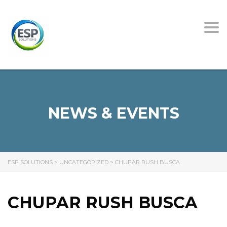
Tog
nav
NEWS & EVENTS
ESP SOLUTIONS
>
UNCATEGORIZED
>
CHUPAR RUSH BUSCA
CHUPAR RUSH BUSCA