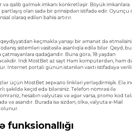
r və qalib gəlmək imkanı konkretləşir. Böyük imkanlara
rtlayış olan sadə bir prinsipdən istifadə edir. Oyunçu
al olaraq edilən bahisi artırır.
qeydiyyatdan keçməklə yanaşı bir əmanət də etməlisini
niş sistemləri vasitəsilə asanlıqla edilə bilər. Qeyd, bu
a çatmayanlara qadağandır. Buna görə, 18 yaşdan
əyəcəkdir. İndi MostBet az sayt Həm kompüterdən, həm d
 İnternet portalı günün istənilən vaxtı istifadəyə verili
lər üçün MostBet зеркало linkləri yerləşdirmişik. Elə ind
arlı şəkildə keçid edə bilərsiniz. Telefon nömrəsi ilə
mrəniz, hesabın valyutası və əgər varsa, promo kod tə
 sadə və asandır. Burada isə sizdən, ölkə, valyuta e-Mail
b olunur.
 funksionallığı