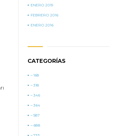
ENERO 2019
FEBRERO 2016
ENERO 2016
a
CATEGORÍAS
– 168
– 318
rı
– 346
– 364
– 587
– 688
– 733