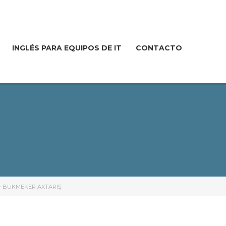
INGLÉS PARA EQUIPOS DE IT
CONTACTO
>
BUKMEKER AXTARIŞ