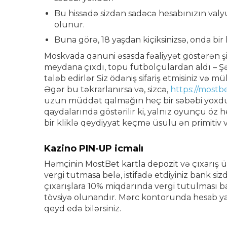
Bu hissədə sizdən sadəcə hesabınızın valy
olunur.
Buna görə, 18 yaşdan kiçiksinizsə, onda bi
Moskvada qanuni əsasda fəaliyyət göstərən şi
meydana çıxdı, topu futbolçulardan aldı – Ş
tələb edirlər Siz ödəniş sifariş etmisiniz və m
Əgər bu təkrarlanırsa və, sizcə,
https://mostb
uzun müddət qalmağın heç bir səbəbi yoxdu
qaydalarında göstərilir ki, yalnız oyunçu öz 
bir kliklə qeydiyyat keçmə üsulu ən primitiv 
Kazino PIN-UP icmalı
Həmçinin MostBet kartla depozit və çıxarış ü
vergi tutmasa belə, istifadə etdiyiniz bank s
çıxarışlara 10% miqdarında vergi tutulması 
tövsiyə olunandır. Mərc kontorunda hesab ya
qeyd edə bilərsiniz.