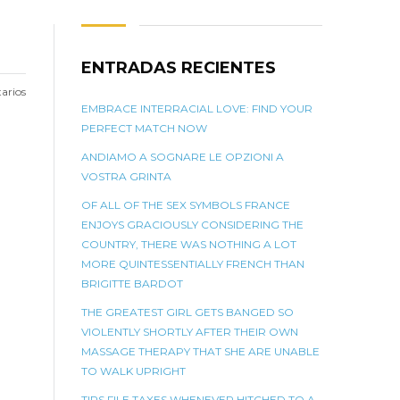
ENTRADAS RECIENTES
arios
EMBRACE INTERRACIAL LOVE: FIND YOUR
PERFECT MATCH NOW
ANDIAMO A SOGNARE LE OPZIONI A
VOSTRA GRINTA
OF ALL OF THE SEX SYMBOLS FRANCE
ENJOYS GRACIOUSLY CONSIDERING THE
COUNTRY, THERE WAS NOTHING A LOT
MORE QUINTESSENTIALLY FRENCH THAN
BRIGITTE BARDOT
THE GREATEST GIRL GETS BANGED SO
VIOLENTLY SHORTLY AFTER THEIR OWN
MASSAGE THERAPY THAT SHE ARE UNABLE
TO WALK UPRIGHT
TIPS FILE TAXES WHENEVER HITCHED TO A