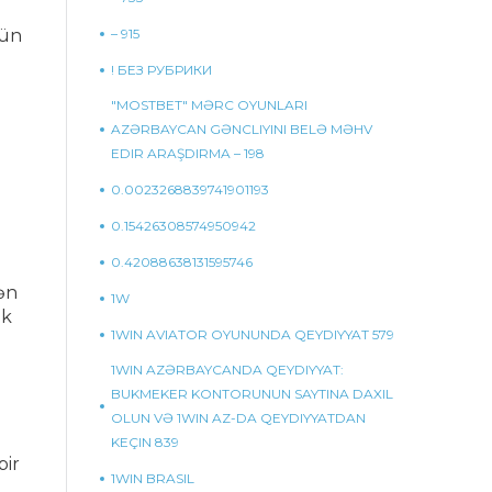
çün
– 915
! БЕЗ РУБРИКИ
"MOSTBET" MƏRC OYUNLARI
AZƏRBAYCAN GƏNCLIYINI BELƏ MƏHV
EDIR ARAŞDIRMA – 198
0.0023268839741901193
0.15426308574950942
0.42088638131595746
ən
1W
ək
1WIN AVIATOR OYUNUNDA QEYDIYYAT 579
1WIN AZƏRBAYCANDA QEYDIYYAT:
BUKMEKER KONTORUNUN SAYTINA DAXIL
OLUN VƏ 1WIN AZ-DA QEYDIYYATDAN
KEÇIN 839
bir
1WIN BRASIL