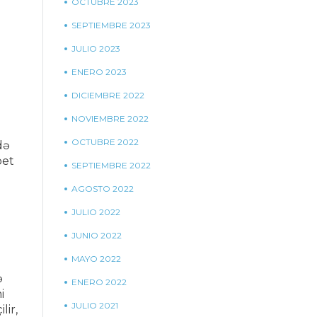
OCTUBRE 2023
SEPTIEMBRE 2023
JULIO 2023
ENERO 2023
DICIEMBRE 2022
ı
NOVIEMBRE 2022
OCTUBRE 2022
də
bet
SEPTIEMBRE 2022
AGOSTO 2022
JULIO 2022
JUNIO 2022
MAYO 2022
ə
ENERO 2022
i
JULIO 2021
lir,