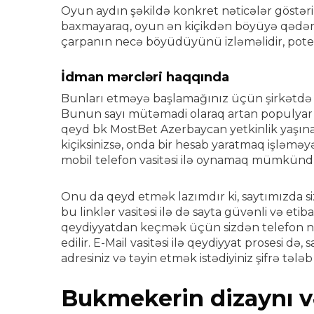
Oyun aydın şəkildə konkret nəticələr göstəri
baxmayaraq, oyun ən kiçikdən böyüyə qədər pa
çarpanın necə böyüdüyünü izləməlidir, potensi
İdman mərcləri haqqında
Bunları etməyə başlamağınız üçün şirkətdə 
Bunun sayı mütəmadi olaraq artan populyar ödə
qeyd bk MostBet Azerbaycan yetkinlik yaşın
kiçiksinizsə, onda bir hesab yaratmaq işləm
mobil telefon vasitəsi ilə oynamaq mümkündür.
Onu da qeyd etmək lazımdır ki, saytımızda siz
bu linklər vasitəsi ilə də sayta güvənli və etib
qeydiyyatdan keçmək üçün sizdən telefon nö
edilir. E-Mail vasitəsi ilə qeydiyyat prosesi də,
adresiniz və təyin etmək istədiyiniz şifrə tələ
Bukmekerin dizaynı və