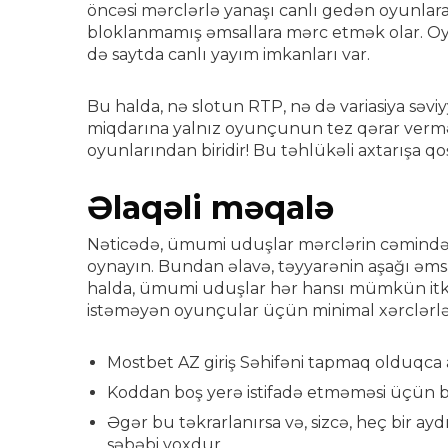
öncəsi mərclərlə yanaşı canlı gedən oyunla
bloklanmamış əmsallara mərc etmək olar. Oyu
də saytda canlı yayım imkanları var.
Bu halda, nə slotun RTP, nə də variasiya səvi
miqdarına yalnız oyunçunun tez qərar vermək 
oyunlarından biridir! Bu təhlükəli axtarışa qo
Əlaqəli məqalə
Nəticədə, ümumi uduşlar mərclərin cəmindən
oynayın. Bundan əlavə, təyyarənin aşağı əmsa
halda, ümumi uduşlar hər hansı mümkün itk
istəməyən oyunçular üçün minimal xərclərlə
Mostbet AZ giriş Səhifəni tapmaq olduqca 
Koddan boş yerə istifadə etməməsi üçün b
Əgər bu təkrarlanırsa və, sizcə, heç bir
səbəbi yoxdur.