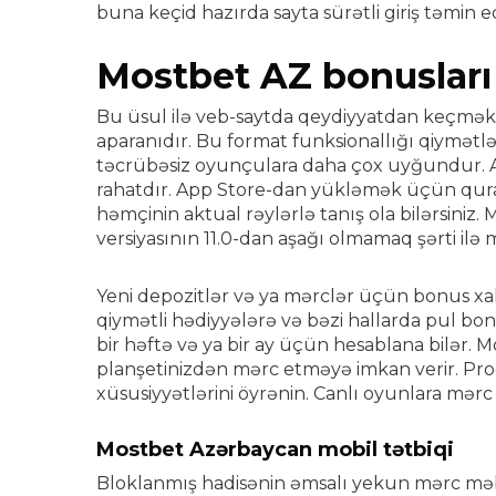
buna keçid hazırda sayta sürətli giriş təmin 
Mostbet AZ bonusları
Bu üsul ilə veb-saytda qeydiyyatdan keçmək
aparanıdır. Bu format funksionallığı qiymət
təcrübəsiz oyunçulara daha çox uyğundur.
rahatdır. App Store-dan yükləmək üçün quraş
həmçinin aktual rəylərlə tanış ola bilərsiniz.
versiyasının 11.0-dan aşağı olmamaq şərti i
Yeni depozitlər və ya mərclər üçün bonus xall
qiymətli hədiyyələrə və bəzi hallarda pul bo
bir həftə və ya bir ay üçün hesablana bilər. 
planşetinizdən mərc etməyə imkan verir. P
xüsusiyyətlərini öyrənin. Canlı oyunlara mərc
Mostbet Azərbaycan mobil tətbiqi
Bloklanmış hadisənin əmsalı yekun mərc mə