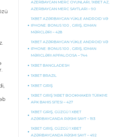
AZERBAYCAN MERC OYUNLARI, 1XBET AZ,
AZERBAYCAN MERC SAYTLARI – 90
 özü
1XBET AZƏRBAYCAN YÜKLE ANDROID VƏ
IPHONE: BONUS 100 , GIRIŞ, IDMAN
MƏRCLƏRI – 428
1XBET AZƏRBAYCAN YÜKLE ANDROID VƏ
z.
IPHONE: BONUS 100 , GIRIŞ, IDMAN
MƏRCLƏRI APPALOOSA – 744
ə
1XBET BANGLADESH
r.
1XBET BRAZIL
i,
1XBET GIRIŞ
1XBET GIRIŞ 1XBET BOOKMAKER TÜRKIYE
ləb
APK BAHIS SITESI – 427
1XBET GIRIŞ, GÜZGÜ 1 XBET
AZƏRBAYCANDA RƏSMI SAYT – 193
1XBET GIRIŞ, GÜZGÜ 1 XBET
AZƏRBAYCANDA RƏSMI SAYT – 492