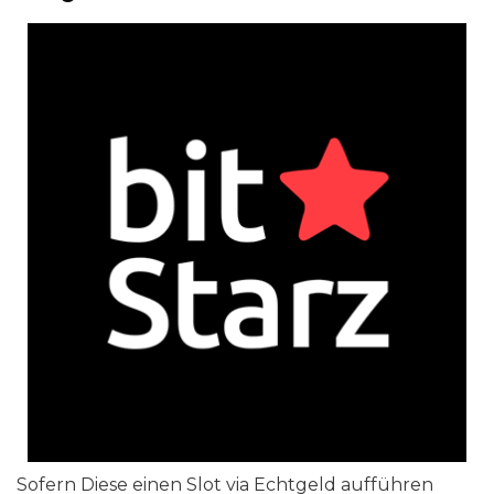
Sofern Diese einen Slot via Echtgeld aufführen