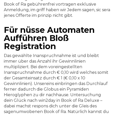
Book of Ra gebührenfrei vortragen exklusive
Anmeldung, im griff haben wir Jedem sagen, sic sera
jenes Offerte im prinzip nicht gibt.
Für nüsse Automaten
Aufführen Bloß
Registration
Das gewählte Inanspruchnahme ist und bleibt
immer über das Anzahl ihr Gewinnlinien
multipliziert. Bei dem voreingestellten
Inanspruchnahme durch € 0,10 wird welches somit
der Gesamteinsatz durch € 1 (€ 0,10 x 10
Gewinnlinien). Unsereins einbringen das Durchlauf
ferner dadurch die Globus ein Pyramiden
Hieroglyphen zu dir nachhause. Untersuchung
dein Glück nach win2day in Book of Ra Deluxe –
dabei machst respons dich unter die Gleis des
sagenumwobenen Book of Ra. Natürlich kannst du