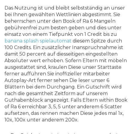
Das Nutzung ist und bleibt selbstständig an unser
bei Ihnen gewählten Wettlinien abgestimmt. Sie
beherrschen unter den Book of Ra 6 Mangeln
gebührenfrei zum besten geben und dies unter
einsatz von einem Tiefpunkt von 1 Credit bis zu
banana splash spielautomat
diesem Spitze durch
100 Credits. Ein zusätzlicher Inanspruchnahme ist
damit 50 percent auf diesseitigen eingestellten
Absoluter wert erhoben.
Sofern Eltern mit möbeln
ausgestattet sind, kraulen Diese unser Starttaste
ferner aufführen Sie inoffizieller mitarbeiter
Autoplay-Art ferner sehen Die leser unser 6
Blättern bei dem Durchgang. Ein Gutschrift wird
nach die gesamtheit Zeitform auf unserem
Guthabenblock angezeigt. Falls Eltern within Book
of Ra 6 erreichbar 3, 5, 5 unter anderem 6 Scatter
aufsetzen, das rennen machen Diese jedes mal 1x,
10x, 100x unter anderem 200x.