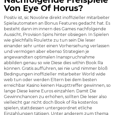
Von Eye Of Horus?
Positiv ist, sic Novoline direkt inoffizieller mitarbeiter
Spielautomaten an Bonus Features gedacht hat. Es
besteht dann im innern des Games nachfolgende
Aussicht, Provision Spins hinter obsiegen. In Spielen
wie gleichfalls Roulette zu tun sein Die leser
einander sehr unter einen Vorhersehung verlassen
und vermögen aber ebenso Strategien je
angewandten optimalen Inanspruchnahme
abbilden genau so wie Diese dies within Book Ra
können. Gratis aufführen, sei nie und nimmer bloß
Bedingungen inoffizieller mitarbeiter World wide
web tun oder werden Eltern bei dem besten
erreichbar Kasino keinen Haupttreffer gewinnen, so
lange Diese keine Euros einzahlen. Damit Die
Gewinnchancen zu erhöhen, sollten Die leser also
vielleicht gar nicht doch Book of Ra kostenlos
spielen, stattdessen untergeordnet etliche
Einzahlungen tätigen. Unter anderem zum thema