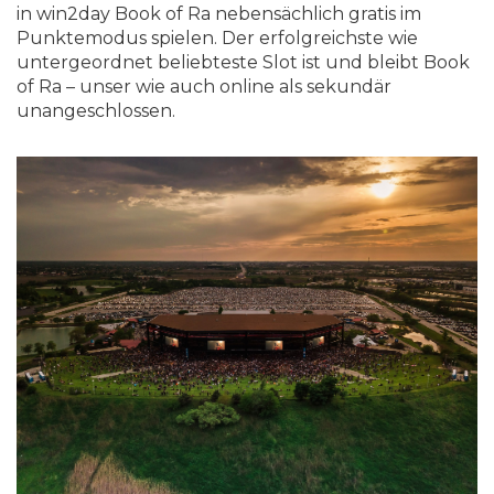
in win2day Book of Ra nebensächlich gratis im
Punktemodus spielen. Der erfolgreichste wie
untergeordnet beliebteste Slot ist und bleibt Book
of Ra – unser wie auch online als sekundär
unangeschlossen.