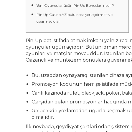
Yeni Oyunçular üçün Pin Up Bonusları nədir?
Pin Up Casino AZ pulu necə yerləşdirmək və
çıxarmaq olar
Pin-Up bet istifadə etmək imkanı yalnız real
oyunçular üçün açıqdır. Bütün idman mərc 
oyunları və matçlar mövcuddur. İstənilən b
Qazanclı və müntəzəm bonuslara güvənmək ü
Bu, uzaqdan oynayaraq istənilən cihaza ayr
Promosyon kodunun həmişə istifadə müddəti v
Canlı kazinoda rulet, blackjack, poker, baka
Qarşıdan gələn promosyonlar haqqında m
Gələcəkdə yoxlamadan uğurla keçmək üçü
olmalıdır.
İlk növbədə, qeydiyyat şərtləri ödəniş sistem