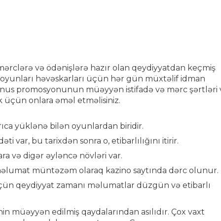
 mərclərə və ödənişlərə hazır olan qeydiyyatdan keçmiş
oyunları həvəskarları üçün hər gün müxtəlif idman
onus promosyonunun müəyyən istifadə və mərc şərtləri v
çün onlara əməl etməlisiniz.
ıca yüklənə bilən oyunlardan biridir.
ar, bu tarixdən sonra o, etibarlılığını itirir.
ra və digər əyləncə növləri var.
əlumat müntəzəm olaraq kazino saytında dərc olunur.
n qeydiyyat zamanı məlumatlar düzgün və etibarlı
inin müəyyən edilmiş qaydalarından asılıdır. Çox vaxt