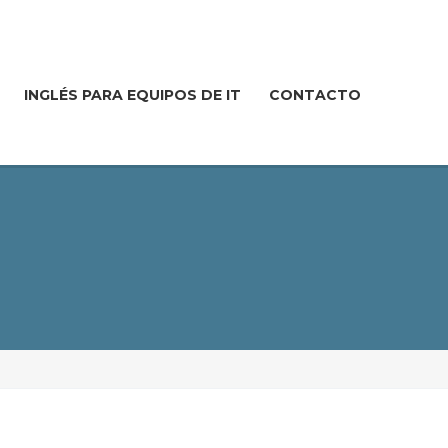
INGLÉS PARA EQUIPOS DE IT
CONTACTO