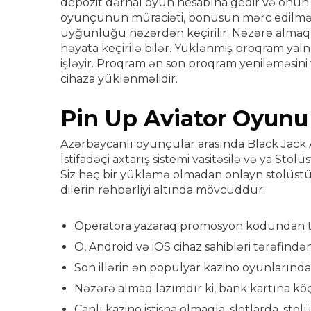
depozit dərhal oyun hesabına gedir və onun ç
oyunçunun müraciəti, bonusun mərc edilməsi,
uyğunluğu nəzərdən keçirilir. Nəzərə almaq 
həyata keçirilə bilər. Yüklənmiş proqram yal
işləyir. Proqram ən son proqram yeniləməsini
cihaza yüklənməlidir.
Pin Up Aviator Oyunu
Azərbaycanlı oyunçular arasında Black Jack A
İstifadəçi axtarış sistemi vasitəsilə və ya S
Siz heç bir yükləmə olmadan onlayn stolüstü o
dilerin rəhbərliyi altında mövcuddur.
Operatora yazaraq promosyon kodundan texni
O, Android və iOS cihaz sahibləri tərəfindən 
Son illərin ən populyar kazino oyunlarından
Nəzərə almaq lazımdır ki, bank kartına köç
Canlı kazino istisna olmaqla, slotlarda, st