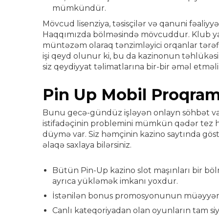
mümkündür.
Mövcud lisenziya, təsisçilər və qanuni fəaliy
Haqqımızda bölməsində mövcuddur. Klub yalnı
müntəzəm olaraq tənzimləyici orqanlar tərəfi
işi qeyd olunur ki, bu da kazinonun təhlükəs
siz qeydiyyat təlimatlarına bir-bir əməl etməl
Pin Up Mobil Proqram
Bunu gecə-gündüz işləyən onlayn söhbət vasi
istifadəçinin problemini mümkün qədər tez 
düymə var. Siz həmçinin kazino saytında göstər
əlaqə saxlaya bilərsiniz.
Bütün Pin-Up kazino slot maşınları bir böl
ayrıca yükləmək imkanı yoxdur.
İstənilən bonus promosyonunun müəyyən is
Canlı kateqoriyadan olan oyunların tam siya