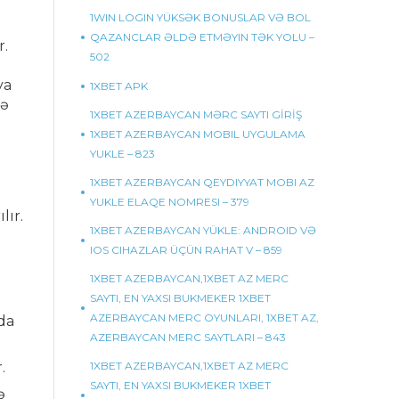
1WIN LOGIN YÜKSƏK BONUSLAR VƏ BOL
QAZANCLAR ƏLDƏ ETMƏYIN TƏK YOLU –
r.
502
ya
1XBET APK
də
1XBET AZERBAYCAN MƏRC SAYTI GİRİŞ
1XBET AZERBAYCAN MOBIL UYGULAMA
YUKLE – 823
1XBET AZERBAYCAN QEYDIYYAT MOBI AZ
YUKLE ELAQE NOMRESI – 379
lır.
1XBET AZERBAYCAN YÜKLE: ANDROID VƏ
IOS CIHAZLAR ÜÇÜN RAHAT V – 859
1XBET AZERBAYCAN,1XBET AZ MERC
SAYTI, EN YAXSI BUKMEKER 1XBET
AZERBAYCAN MERC OYUNLARI, 1XBET AZ,
da
AZERBAYCAN MERC SAYTLARI – 843
.
1XBET AZERBAYCAN,1XBET AZ MERC
SAYTI, EN YAXSI BUKMEKER 1XBET
ə