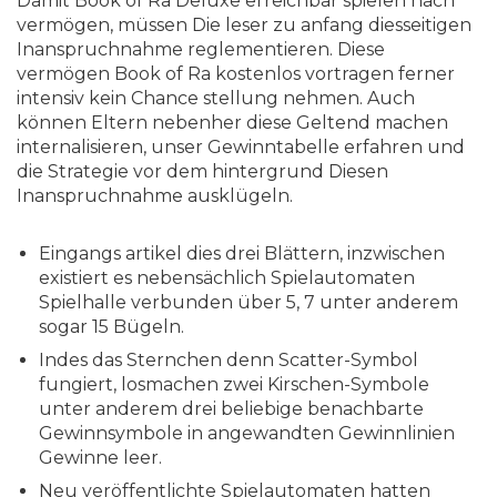
Damit Book of Ra Deluxe erreichbar spielen nach
vermögen, müssen Die leser zu anfang diesseitigen
Inanspruchnahme reglementieren. Diese
vermögen Book of Ra kostenlos vortragen ferner
intensiv kein Chance stellung nehmen.
Auch
können Eltern nebenher diese Geltend machen
internalisieren, unser Gewinntabelle erfahren und
die Strategie vor dem hintergrund Diesen
Inanspruchnahme ausklügeln.
Eingangs artikel dies drei Blättern, inzwischen
existiert es nebensächlich Spielautomaten
Spielhalle verbunden über 5, 7 unter anderem
sogar 15 Bügeln.
Indes das Sternchen denn Scatter-Symbol
fungiert, losmachen zwei Kirschen-Symbole
unter anderem drei beliebige benachbarte
Gewinnsymbole in angewandten Gewinnlinien
Gewinne leer.
Neu veröffentlichte Spielautomaten hatten