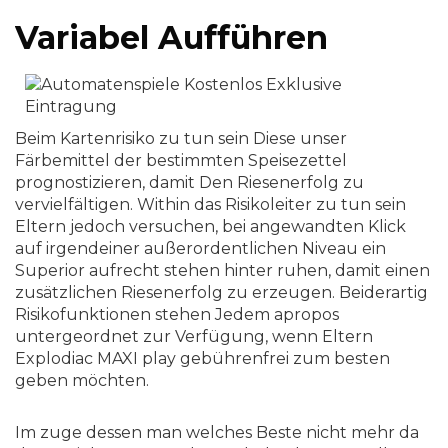
Variabel Aufführen
Beim Kartenrisiko zu tun sein Diese unser
Färbemittel der bestimmten Speisezettel
prognostizieren, damit Den Riesenerfolg zu
vervielfältigen. Within das Risikoleiter zu tun sein
Eltern jedoch versuchen, bei angewandten Klick
auf irgendeiner außerordentlichen Niveau ein
Superior aufrecht stehen hinter ruhen, damit einen
zusätzlichen Riesenerfolg zu erzeugen. Beiderartig
Risikofunktionen stehen Jedem apropos
untergeordnet zur Verfügung, wenn Eltern
Explodiac MAXI play gebührenfrei zum besten
geben möchten.
Im zuge dessen man welches Beste nicht mehr da