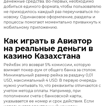
денежные средства. Во-первых, необходимо
добиться единого формата, чтобы пользователю
не приходилось каждый раз переучиваться по-
новому. Одинаковое оформление, разделы и
процессы помогают моментально привыкнуть к
мобильному приложению.
Как играть в Авиатор
на реальные деньги в
казино Казахстана
Рейкбэк это возврат 5% комиссии, которую
взимает покер-рум от общего банка за столом.
Минимальный размер рейка за раздачу 0,01
USD, максимальный 4 USD. В первую очередь
нужно учитывать то, что реквизиты отличаются с
учетом метода оплаты. Например, при
пополнении счета с банковской карты,
указывается ее номер и срок действия. Если