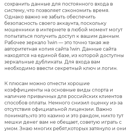
сохранить данные для постоянного входа в
систему, что позволяет сэкономить время.
Однако важно не забыть обеспечить
безопасность своего аккаунта, поскольку
мошенники в интернете в любой момент могут
попытаться получить доступ к вашим данным.
Рабочее зеркало 1win — это точно такая же
авторитетная копия сайта 1win. Данные сайта
находятся на единой базе, из которой доступны
зеркальные дубликаты. Для входа вам
необходимо ввести секретный ключ и логин.
К плюсам можно отнести хорошие
коэффициенты на основные виды спорта и
наличие привычных для российских клиентов
способов оплаты. Немного снизил оценку из-за
отсутствия официальной лицензии. Важно
понимать,что это казино и это рандом, никто тут
мешки денег вам не обещает, советую играть с
умом. Знаю многих ребят,которых затянуло и они