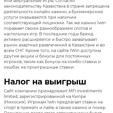
или виртуальные игры. Согласно
законодательству Казахстана в стране запрещена
деятельность онлайн-казино, а букмекерские
услуги оказываются при наличии
соответствующей лицензии. Так же казино 1win
поражает своим разнообразием слотов и
настольных игр. В последние годы бренд
активно расширяется и быстро захватывает
рынок азартных развлечений в Казахстане и во
всем СНГ. Кроме того, на сайте 1Win доступны
другие акции и бонусы для постоянных
игроков, такие как бонусы на комбо-ставки и
кэшбэк на проигрышные ставки.
Налог на выигрыш
Сайт компании принадлежит MFI investments
limited, зарегистрированной на Кипре
(Никосия). Игрокам 1win предлагает ставки на
спорт в прематч и лайв, а также казино и покер.