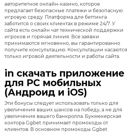
авторитетное онлайн-казино, которое
предлагает безопасные платежи и безопасную
игровую среду. Платформа для беттинга
заботится о своих клиентах в режиме 24/7. У
сайта есть онлайн чат технической поддержки
игроков и горячая линия. Все заявки
принимаются мгновенно, вы гарантированно
получите консультацию. Консультации касаются
только игровой деятельности и работы сайта.
in скачать приложение
для PC мобильных
(Андроид и iOS)
Эти бонусы следует использовать только для
увеличения ваших шансов на победу, а не для
увеличения вашего банкролла. Букмекерская
контора Ggbet принимает промокоды от
клиентов. В основном промокоды Ggbet