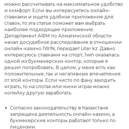
можно рассчитывать на максимальное удобство
и комфорт. Если вы интересуетесь онлайн-
ставками и ищете удобное приложение для
ставок, то эта статья поможет вам выбрать
наиболее подходящее приложение.
Департамент АФМ по Алматинской области
начал досудебное расследование в отношении
онлайн-казино 1WIN, передает Liter.kz. Давно
интересуюсь ставками на спорт, 1win оказалась
одной из букмекерских контор, которые я
решил попробовать. В целом, у меня есть как
положительные, так и негативные впечатления
от этой конторы. Если чисто по фану заходить
играть, то на слотах или мини играх можно
копейку другую заработать.
Согласно законодательству в Казахстане
запрещена деятельность онлайн-казино, а
букмекерские конторы работают только по
лицензии.