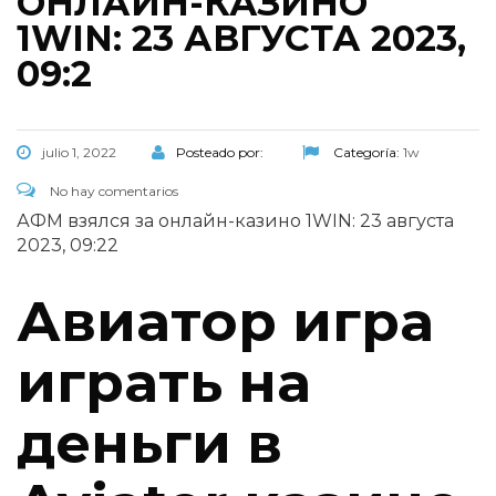
ОНЛАЙН-КАЗИНО
1WIN: 23 АВГУСТА 2023,
09:2
julio 1, 2022
Posteado por:
Categoría:
1w
No hay comentarios
АФМ взялся за онлайн-казино 1WIN: 23 августа
2023, 09:22
Авиатор игра
играть на
деньги в