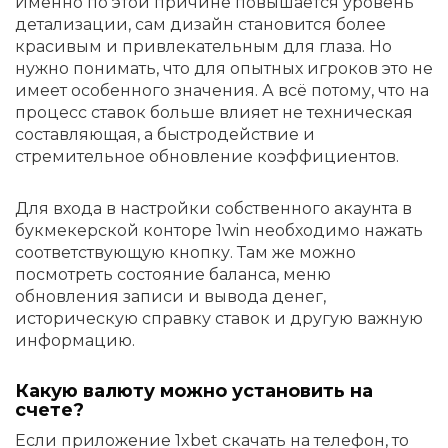
Именно по этой причине повышается уровень
детализации, сам дизайн становится более
красивым и привлекательным для глаза. Но
нужно понимать, что для опытных игроков это не
имеет особенного значения. А всё потому, что на
процесс ставок больше влияет не техническая
составляющая, а быстродействие и
стремительное обновление коэффициентов.
Для входа в настройки собственного акаунта в
букмекерской конторе 1win необходимо нажать
соответствующую кнопку. Там же можно
посмотреть состояние баланса, меню
обновления записи и вывода денег,
историческую справку ставок и другую важную
информацию.
Какую валюту можно установить на
счете?
Если приложение 1xbet скачать на телефон, то