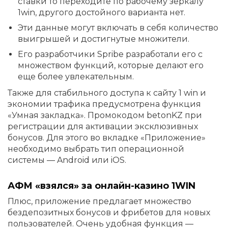
ставки то переходите по рабочему зеркалу
1win, другого достойного варианта нет.
Эти данные могут включать в себя количество
выигрышей и достигнутые множители.
Его разработчики Spribe разработали его с
множеством функций, которые делают его
еще более увлекательным.
Также для стабильного доступа к сайту 1 win и
экономии трафика предусмотрена функция
«Умная закладка». Промокодом betonKZ при
регистрации для активации эксклюзивных
бонусов. Для этого во вкладке «Приложение»
необходимо выбрать тип операционной
системы — Android или iOS.
АФМ «взялся» за онлайн-казино 1WIN
Плюс, приложение предлагает множество
бездепозитных бонусов и фрибетов для новых
пользователей. Очень удобная функция —