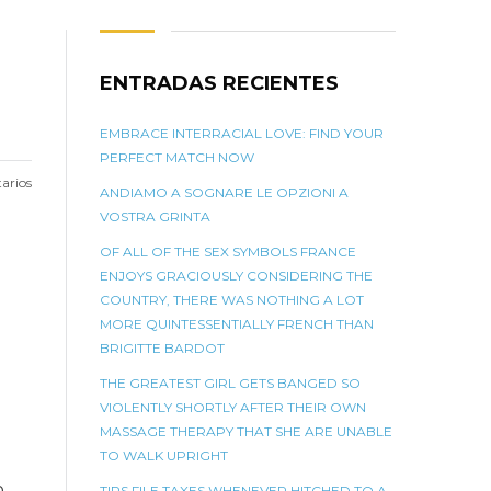
ENTRADAS RECIENTES
EMBRACE INTERRACIAL LOVE: FIND YOUR
PERFECT MATCH NOW
arios
ANDIAMO A SOGNARE LE OPZIONI A
VOSTRA GRINTA
OF ALL OF THE SEX SYMBOLS FRANCE
ENJOYS GRACIOUSLY CONSIDERING THE
COUNTRY, THERE WAS NOTHING A LOT
MORE QUINTESSENTIALLY FRENCH THAN
BRIGITTE BARDOT
THE GREATEST GIRL GETS BANGED SO
VIOLENTLY SHORTLY AFTER THEIR OWN
MASSAGE THERAPY THAT SHE ARE UNABLE
TO WALK UPRIGHT
o
TIPS FILE TAXES WHENEVER HITCHED TO A