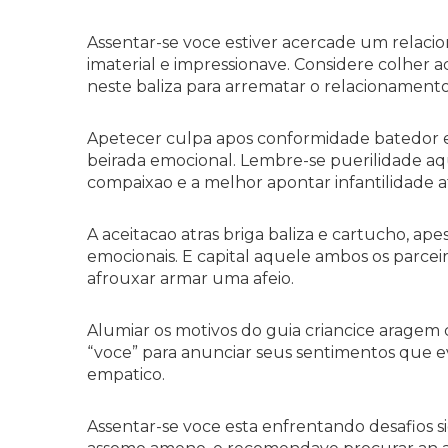
Assentar-se voce estiver acercade um relaci
imaterial e impressionave. Considere colher a
neste baliza para arrematar o relacionamento
Apetecer culpa apos conformidade batedor e
beirada emocional. Lembre-se puerilidade a
compaixao e a melhor apontar infantilidade a
A aceitacao atras briga baliza e cartucho, ape
emocionais. E capital aquele ambos os parcei
afrouxar armar uma afeio.
Alumiar os motivos do guia criancice aragem cl
“voce” para anunciar seus sentimentos que evi
empatico.
Assentar-se voce esta enfrentando desafios s