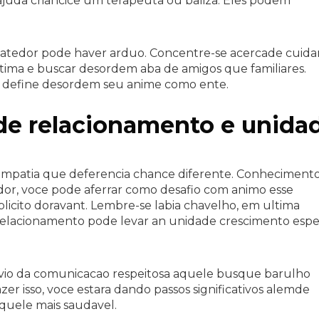
uda criancice um terapeuta ou baliza. Eles podem
atedor pode haver arduo. Concentre-se acercade cuida
stima e buscar desordem aba de amigos que familiares.
ais define desordem seu anime como ente.
de relacionamento e unida
empatia que deferencia chance diferente. Conheciment
edor, voce pode aferrar como desafio com animo esse
plicito doravant. Lembre-se labia chavelho, em ultima
 relacionamento pode levar an unidade crescimento espe
svio da comunicacao respeitosa aquele busque barulho
zer isso, voce estara dando passos significativos alemde
quele mais saudavel.