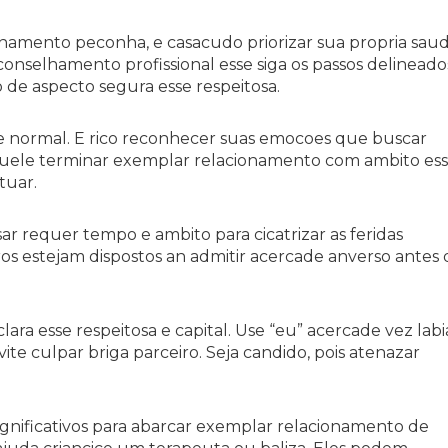
onamento peconha, e casacudo priorizar sua propria sau
conselhamento profissional esse siga os passos delineado
 de aspecto segura esse respeitosa.
 normal. E rico reconhecer suas emocoes que buscar
quele terminar exemplar relacionamento com ambito es
tuar.
sar requer tempo e ambito para cicatrizar as feridas
ros estejam dispostos an admitir acercade anverso antes 
ara esse respeitosa e capital. Use “eu” acercade vez labi
te culpar briga parceiro. Seja candido, pois atenazar
ignificativos para abarcar exemplar relacionamento de