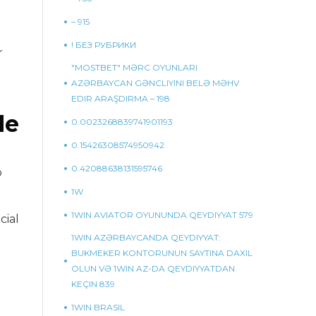
– 915
! БЕЗ РУБРИКИ
r
"MOSTBET" MƏRC OYUNLARI
AZƏRBAYCAN GƏNCLIYINI BELƏ MƏHV
EDIR ARAŞDIRMA – 198
de
0.0023268839741901193
0.15426308574950942
0.42088638131595746
o
1W
1WIN AVIATOR OYUNUNDA QEYDIYYAT 579
cial
1WIN AZƏRBAYCANDA QEYDIYYAT:
BUKMEKER KONTORUNUN SAYTINA DAXIL
OLUN VƏ 1WIN AZ-DA QEYDIYYATDAN
KEÇIN 839
1WIN BRASIL