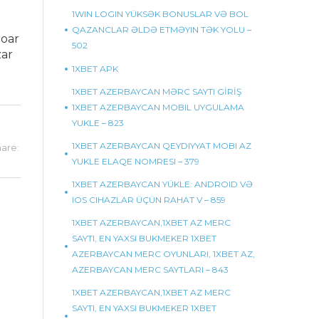
1WIN LOGIN YÜKSƏK BONUSLAR VƏ BOL
QAZANCLAR ƏLDƏ ETMƏYIN TƏK YOLU –
roar
502
zar
1XBET APK
1XBET AZERBAYCAN MƏRC SAYTI GİRİŞ
1XBET AZERBAYCAN MOBIL UYGULAMA
YUKLE – 823
1XBET AZERBAYCAN QEYDIYYAT MOBI AZ
are:
YUKLE ELAQE NOMRESI – 379
1XBET AZERBAYCAN YÜKLE: ANDROID VƏ
IOS CIHAZLAR ÜÇÜN RAHAT V – 859
1XBET AZERBAYCAN,1XBET AZ MERC
SAYTI, EN YAXSI BUKMEKER 1XBET
AZERBAYCAN MERC OYUNLARI, 1XBET AZ,
AZERBAYCAN MERC SAYTLARI – 843
1XBET AZERBAYCAN,1XBET AZ MERC
SAYTI, EN YAXSI BUKMEKER 1XBET