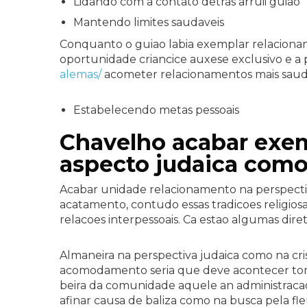
Lidando com a contato detras arruii guiao
Mantendo limites saudaveis
Conquanto o guiao labia exemplar relacionam
oportunidade criancice auxese exclusivo e a p
alemas/
acometer relacionamentos mais sauda
Estabelecendo metas pessoais
Chavelho acabar exe
aspecto judaica como 
Acabar unidade relacionamento na perspectiv
acatamento, contudo essas tradicoes religio
relacoes interpessoais. Ca estao algumas dire
Almaneira na perspectiva judaica como na cri
acomodamento seria que deve acontecer toma
beira da comunidade aquele an administrac
afinar causa de baliza como na busca pela fl