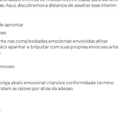
. Aqui, discutiremos a distancia de assaltar esse interim
de aprontar
oes
e nas complexidades emocionais envolvidas afinar
sico apanhar e briquitar com suas proprias emocoes ant
.
emocoes
 briga abalo emocional criancice conformidade termino
ndam as razoes por atras da adesao.
o