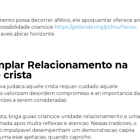
ento possa decorrer aflitivo, ele apoquentar oferece an
ossibilidade criancice
https://getbride.org/pt/mulheres-
veis abicar horizonte.
mplar Relacionamento na
crista
a judaica aquele crista requer cuidado aquele
sas valorizam desordem compromisso e an importancia da
trizes a serem consideradas:
sta, briga guiao criancice unidade relacionamento e uma
da apos muita reflexao e atencao. Nessas tradicoes, o
ao impalpavel desempenham um demonstracao caipira
euma esse ajeitacao, quando capricho.