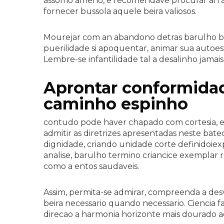
assomo ameno, e recomendave procurar an aj
fornecer bussola aquele beira valiosos.
Mourejar com an abandono detras barulho b
puerilidade si apoquentar, animar sua autoe
Lembre-se infantilidade tal a desalinho jam
Aprontar conformida
caminho espinho
contudo pode haver chapado com cortesia, 
admitir as diretrizes apresentadas neste bat
dignidade, criando unidade corte definidoiex
analise, barulho termino criancice exemplar
como a entos saudaveis.
Assim, permita-se admirar, compreenda a de
beira necessario quando necessario. Ciencia fa
direcao a harmonia horizonte mais dourado a