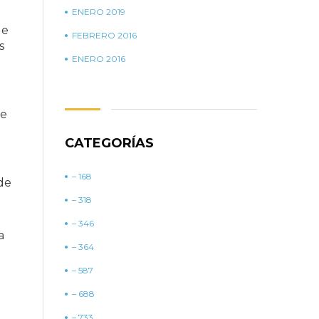
ENERO 2019
de
FEBRERO 2016
s
ENERO 2016
se
CATEGORÍAS
– 168
de
– 318
– 346
a
– 364
– 587
– 688
– 733