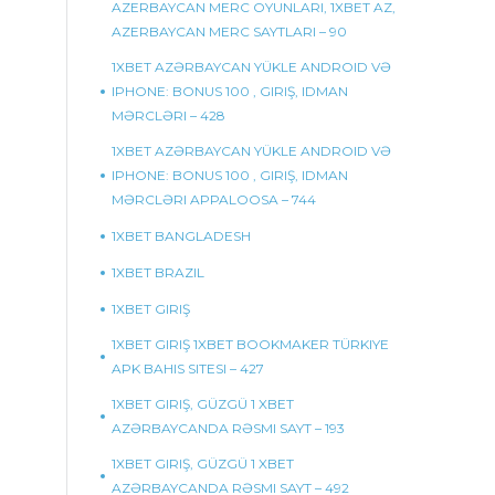
AZERBAYCAN MERC OYUNLARI, 1XBET AZ,
AZERBAYCAN MERC SAYTLARI – 90
1XBET AZƏRBAYCAN YÜKLE ANDROID VƏ
IPHONE: BONUS 100 , GIRIŞ, IDMAN
MƏRCLƏRI – 428
1XBET AZƏRBAYCAN YÜKLE ANDROID VƏ
IPHONE: BONUS 100 , GIRIŞ, IDMAN
MƏRCLƏRI APPALOOSA – 744
1XBET BANGLADESH
1XBET BRAZIL
1XBET GIRIŞ
1XBET GIRIŞ 1XBET BOOKMAKER TÜRKIYE
APK BAHIS SITESI – 427
1XBET GIRIŞ, GÜZGÜ 1 XBET
AZƏRBAYCANDA RƏSMI SAYT – 193
1XBET GIRIŞ, GÜZGÜ 1 XBET
AZƏRBAYCANDA RƏSMI SAYT – 492