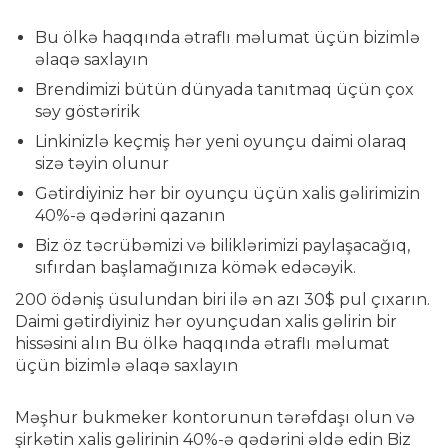
Bu ölkə haqqında ətraflı məlumat üçün bizimlə
əlaqə saxlayın
Brendimizi bütün dünyada tanıtmaq üçün çox
səy göstəririk
Linkinizlə keçmiş hər yeni oyunçu daimi olaraq
sizə təyin olunur
Gətirdiyiniz hər bir oyunçu üçün xalis gəlirimizin
40%-ə qədərini qazanın
Biz öz təcrübəmizi və biliklərimizi paylaşacağıq,
sıfırdan başlamağınıza kömək edəcəyik.
200 ödəniş üsulundan biri ilə ən azı 30$ pul çıxarın.
Daimi gətirdiyiniz hər oyunçudan xalis gəlirin bir
hissəsini alın Bu ölkə haqqında ətraflı məlumat
üçün bizimlə əlaqə saxlayın
Məşhur bukmeker kontorunun tərəfdaşı olun və
şirkətin xalis gəlirinin 40%-ə qədərini əldə edin Biz