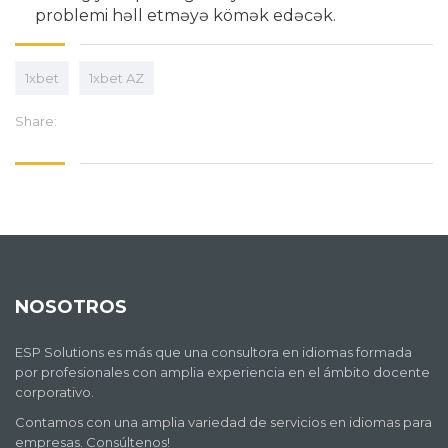
problemi həll etməyə kömək edəcək.
1xbet
1xbet AZ
Share:
NOSOTROS
ESP Solutions es más que una consultora en idiomas formada
por profesionales con amplia experiencia en el ámbito docente
corporativo.
Contamos con una amplia variedad de servicios en idiomas para
empresas. Consúltenos!