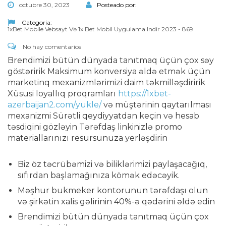
octubre 30, 2023
Posteado por:
Categoría:
1xBet Mobile Vebsayt Və 1x Bet Mobil Uygulama Indir 2023 - 869
No hay comentarios
Brendimizi bütün dünyada tanıtmaq üçün çox səy
göstəririk Maksimum konversiya əldə etmək üçün
marketinq mexanizmlərimizi daim təkmilləşdiririk
Xüsusi loyallıq proqramları
https://1xbet-
azerbaijan2.com/yukle/
və müştərinin qaytarılması
mexanizmi Sürətli qeydiyyatdan keçin və hesab
təsdiqini gözləyin Tərəfdaş linkinizlə promo
materiallarınızı resursunuza yerləşdirin
Biz öz təcrübəmizi və biliklərimizi paylaşacağıq,
sıfırdan başlamağınıza kömək edəcəyik.
Məşhur bukmeker kontorunun tərəfdaşı olun
və şirkətin xalis gəlirinin 40%-ə qədərini əldə edin
Brendimizi bütün dünyada tanıtmaq üçün çox