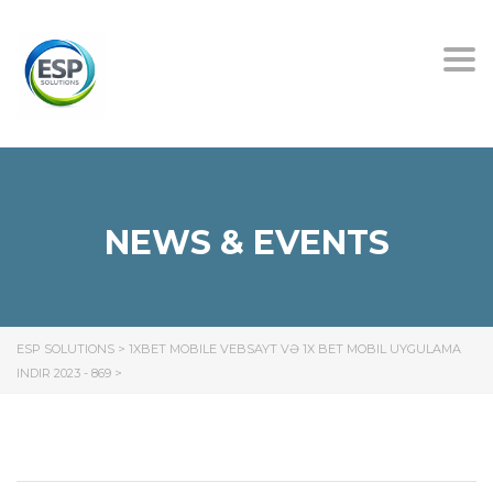
Tog
nav
NEWS & EVENTS
ESP SOLUTIONS
>
1XBET MOBILE VEBSAYT VƏ 1X BET MOBIL UYGULAMA
INDIR 2023 - 869
>