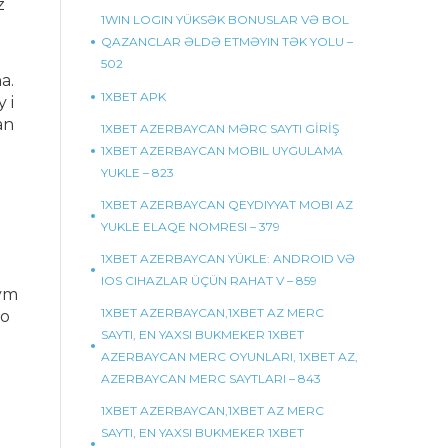
z
1WIN LOGIN YÜKSƏK BONUSLAR VƏ BOL
QAZANCLAR ƏLDƏ ETMƏYIN TƏK YOLU –
502
a.
1XBET APK
 i
an
1XBET AZERBAYCAN MƏRC SAYTI GİRİŞ
1XBET AZERBAYCAN MOBIL UYGULAMA
YUKLE – 823
1XBET AZERBAYCAN QEYDIYYAT MOBI AZ
YUKLE ELAQE NOMRESI – 379
1XBET AZERBAYCAN YÜKLE: ANDROID VƏ
IOS CIHAZLAR ÜÇÜN RAHAT V – 859
zym
1XBET AZERBAYCAN,1XBET AZ MERC
go
SAYTI, EN YAXSI BUKMEKER 1XBET
AZERBAYCAN MERC OYUNLARI, 1XBET AZ,
AZERBAYCAN MERC SAYTLARI – 843
1XBET AZERBAYCAN,1XBET AZ MERC
SAYTI, EN YAXSI BUKMEKER 1XBET