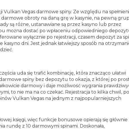
ji Vulkan Vegas darmowe spiny. Ze względu na spełnien
darmowe obroty na daną grę w kasynie, na pewną gru
sady są różne, ustanawiane są przez kasyno lub przez
ypu można dostać po wpłaceniu odpowiedniego depozyt
ferowane wyłącznie po rejestracji, czasem depozyt za sp
kasyno dni. Jest jednak łatwiejszy sposób na otrzymani
dzieć.
zczęścia uda się trafić kombinację, która znacząco ułatwi
darmowe spiny bez depozytu to okazja, z której po pros
całkowicie darmowy i daje możliwość wygrania prawdziw
wymi, to nie ma na co czekać. Rejestracja to kilka chwil, p
inów Vulkan Vegas na jednym z najpopularniejszych
wej księgi, więc funkcje bonusowe opierają się głównie
amia rundę z 10 darmowymi spinami. Doskonała,