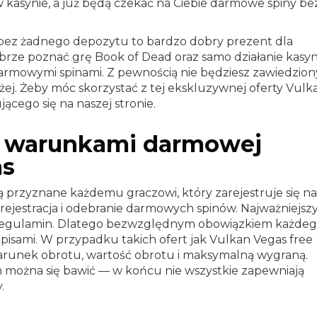
ę w kasynie, a już będą czekać na Ciebie darmowe spiny be
bez żadnego depozytu to bardzo dobry prezent dla
brze poznać grę Book of Dead oraz samo działanie kasyn
i darmowymi spinami. Z pewnością nie będziesz zawiedziony
żej. Żeby móc skorzystać z tej ekskluzywnej oferty Vulk
jącego się na naszej stronie.
 z warunkami darmowej
as
przyznane każdemu graczowi, który zarejestruje się na
zy rejestracja i odebranie darmowych spinów. Najważniejs
j regulamin. Dlatego bezwzględnym obowiązkiem każde
zapisami. W przypadku takich ofert jak Vulkan Vegas free
arunek obrotu, wartość obrotu i maksymalną wygraną.
m można się bawić — w końcu nie wszystkie zapewniają
.