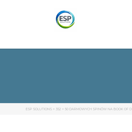
ESP SOLUTIONS
>
352
>
50 DARMOWYCH SPINÓW NA BOOK OF 