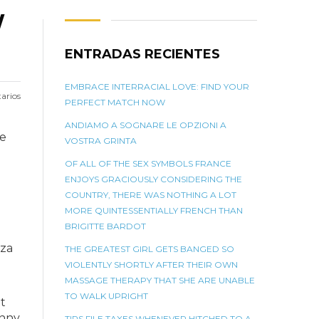
W
ENTRADAS RECIENTES
EMBRACE INTERRACIAL LOVE: FIND YOUR
arios
PERFECT MATCH NOW
ANDIAMO A SOGNARE LE OPZIONI A
le
VOSTRA GRINTA
OF ALL OF THE SEX SYMBOLS FRANCE
ENJOYS GRACIOUSLY CONSIDERING THE
COUNTRY, THERE WAS NOTHING A LOT
MORE QUINTESSENTIALLY FRENCH THAN
BRIGITTE BARDOT
 za
THE GREATEST GIRL GETS BANGED SO
VIOLENTLY SHORTLY AFTER THEIR OWN
MASSAGE THERAPY THAT SHE ARE UNABLE
TO WALK UPRIGHT
t
inny
TIPS FILE TAXES WHENEVER HITCHED TO A