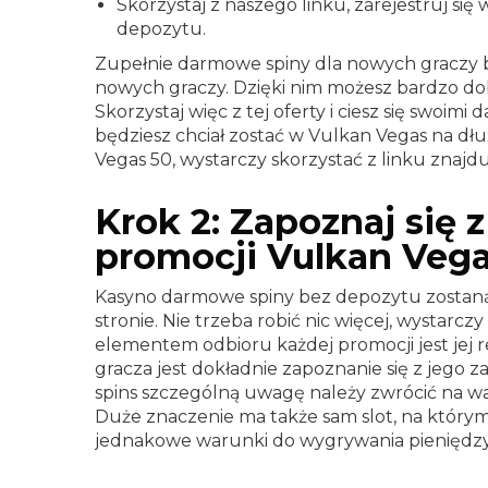
Skorzystaj z naszego linku, zarejestruj si
depozytu.
Zupełnie darmowe spiny dla nowych graczy 
nowych graczy. Dzięki nim możesz bardzo do
Skorzystaj więc z tej oferty i ciesz się swoim
będziesz chciał zostać w Vulkan Vegas na dłu
Vegas 50, wystarczy skorzystać z linku znajdu
Krok 2: Zapoznaj się
promocji Vulkan Veg
Kasyno darmowe spiny bez depozytu zostaną 
stronie. Nie trzeba robić nic więcej, wystarc
elementem odbioru każdej promocji jest je
gracza jest dokładnie zapoznanie się z jego 
spins szczególną uwagę należy zwrócić na w
Duże znaczenie ma także sam slot, na który
jednakowe warunki do wygrywania pieniędzy