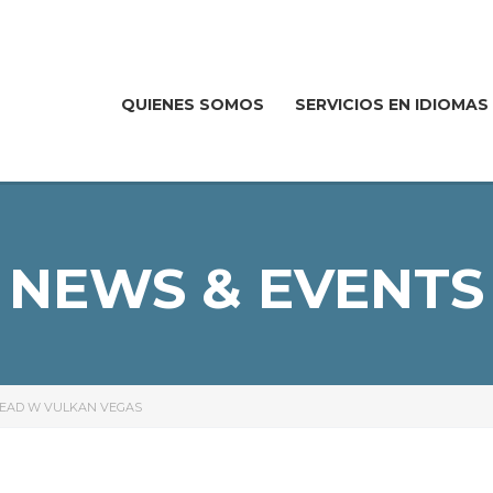
QUIENES SOMOS
SERVICIOS EN IDIOMAS
NEWS & EVENTS
DEAD W VULKAN VEGAS