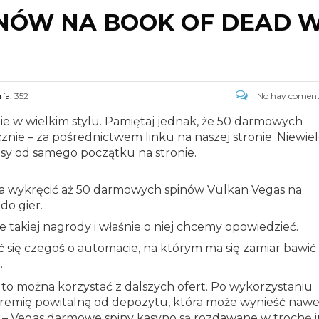
NÓW NA BOOK OF DEAD 
ría:
352
No hay coment
ie w wielkim stylu. Pamiętaj jednak, że 50 darmowych
ie – za pośrednictwem linku na naszej stronie. Niewie
sy od samego początku na stronie.
żna wykręcić aż 50 darmowych spinów Vulkan Vegas na
do gier.
e takiej nagrody i właśnie o niej chcemy opowiedzieć.
ć się czegoś o automacie, na którym ma się zamiar bawić
.
, to można korzystać z dalszych ofert. Po wykorzystaniu
premię powitalną od depozytu, która może wynieść nawe
n – Vegas darmowe spiny kasyno są rozdawane w trochę 