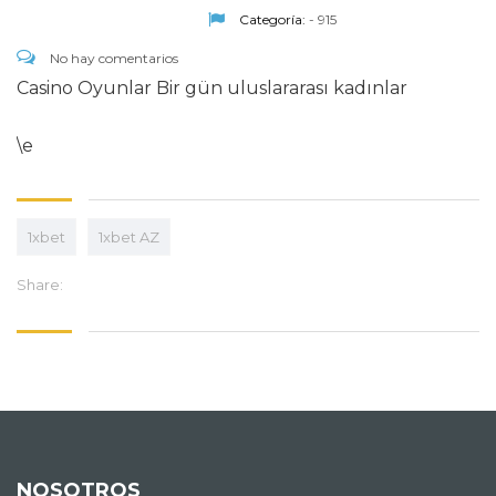
Categoría:
- 915
No hay comentarios
Casino Oyunlar Bir gün uluslararası kadınlar
\e
1xbet
1xbet AZ
Share:
NOSOTROS