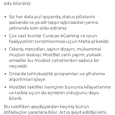
edə bilərsiniz.
Siz hər dəfə pul qoyanda, status pillələrini
qalxanda və ya adi tapşırıq/prosesləri yerinə
yetirəndə koin əldə edirsiniz.
Çox vaxt bunlar Curacao eGaming və oyun
fəaliyyətinin tənzimlənməsi üçün Malta şirkətidir.
Ödəniş metodları, saytın dizaynı, mükəmməl
müştəri dəstəyi, MostBet canlı yayım, yüksək
əmsallar bu müsbət cəhətlərdən sadəcə bir
neçəsidir.
Onlarda təhlükəsizlik proqramları və şifrələmə
alqoritmləri işləyir.
MostBet teklifler həmçinin bununla kifayətlənmir
və tətbiq üçün də eynisinin olduğunu deyə
bilərik.
Bu təklifdən qeydiyyatdan keçmiş bütün
istifadəçilər yararlana bilər. Artıq qeyd edildiyi kimi,