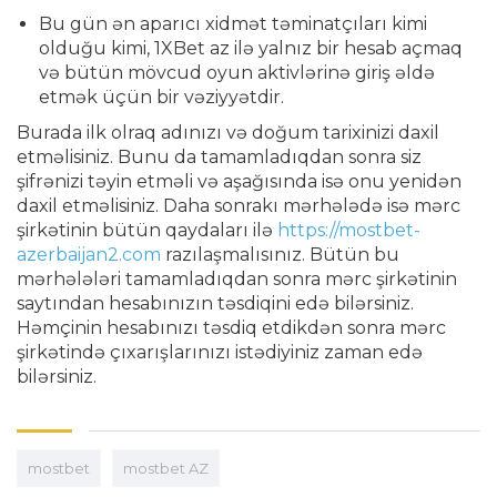
Bu gün ən aparıcı xidmət təminatçıları kimi
olduğu kimi, 1XBet az ilə yalnız bir hesab açmaq
və bütün mövcud oyun aktivlərinə giriş əldə
etmək üçün bir vəziyyətdir.
Burada ilk olraq adınızı və doğum tarixinizi daxil
etməlisiniz. Bunu da tamamladıqdan sonra siz
şifrənizi təyin etməli və aşağısında isə onu yenidən
daxil etməlisiniz. Daha sonrakı mərhələdə isə mərc
şirkətinin bütün qaydaları ilə
https://mostbet-
azerbaijan2.com
razılaşmalısınız. Bütün bu
mərhələləri tamamladıqdan sonra mərc şirkətinin
saytından hesabınızın təsdiqini edə bilərsiniz.
Həmçinin hesabınızı təsdiq etdikdən sonra mərc
şirkətində çıxarışlarınızı istədiyiniz zaman edə
bilərsiniz.
mostbet
mostbet AZ