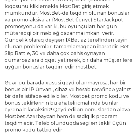
loqosunu klikləməklə MostBet giriş etmək
mümkündür. MostBet-də təqdim olunan bonuslar
və promo-aksiyalar (MostBet бонус) StarJackpot
promosyonu da var ki, bu oyunçuları hər gün
mütərəqqi bir məbləğ qazanma imkanı verir.
Gündəlik olaraq dəyişən 1XBet az tərəfindən təyin
olunan problemləri tamamlamaqdan ibarətdir. Bet
Slip Battle, 30 və daha çox bahis oynayan
qumarbazlara diqqət yetirərək, bir daha müştərilərə
uyğun bonuslar təqdim edir mostbet.
Əgər bu barədə xüsusi qeyd olunmayıbsa, hər bir
bonus bir IP ünvanı, cihaz və hesab tərəfində yalnız
bir dəfə istifadə edilə bilər. Mostbet promo kodu və
bonus təkliflərinin bu əhatəli icmalında bunları
öyrənə biləcəksiniz! Qeyd edilən bonuslardan əlavə
Mostbet Azərbaycan həm də sadiqlik proqramı
təqdim edir. Tələb olunduqda seçilən təklif üçün
promo kodu tətbiq edin.