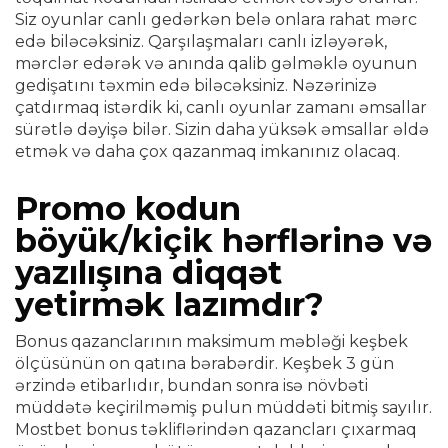
Siz oyunlar canlı gedərkən belə onlara rahat mərc
edə biləcəksiniz. Qarşılaşmaları canlı izləyərək,
mərclər edərək və anında qalib gəlməklə oyunun
gedişatını təxmin edə biləcəksiniz. Nəzərinizə
çatdırmaq istərdik ki, canlı oyunlar zamanı əmsallar
sürətlə dəyişə bilər. Sizin daha yüksək əmsallar əldə
etmək və daha çox qazanmaq imkanınız olacaq.
Promo kodun
böyük/kiçik hərflərinə və
yazılışına diqqət
yetirmək lazımdır?
Bonus qazanclarının maksimum məbləği keşbek
ölçüsünün on qatına bərabərdir. Keşbek 3 gün
ərzində etibarlıdır, bundan sonra isə növbəti
müddətə keçirilməmiş pulun müddəti bitmiş sayılır.
Mostbet bonus təkliflərindən qazancları çıxarmaq