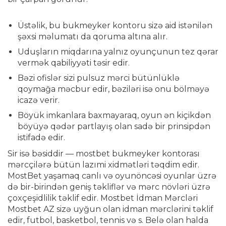
Üstəlik, bu bukmeyker kontoru sizə aid istənilən
şəxsi məlumatı da qoruma altına alır.
Uduşların miqdarına yalnız oyunçunun tez qərar
vermək qabiliyyəti təsir edir.
Bəzi ofislər sizi pulsuz mərci bütünlüklə
qoymağa məcbur edir, bəziləri isə onu bölməyə
icazə verir.
Böyük imkanlara baxmayaraq, oyun ən kiçikdən
böyüyə qədər partlayış olan sadə bir prinsipdən
istifadə edir.
Sir isə bəsiddir — mostbet bukmeyker kontorası
mərcçilərə bütün lazımi xidmətləri təqdim edir.
MostBet yaşamaq canlı və oyunöncəsi oyunlar üzrə
də bir-birindən geniş təkliflər və mərc növləri üzrə
çoxçeşidlilik təklif edir. Mostbet İdman Mərcləri
Mostbet AZ sizə uyğun olan idman mərclərini təklif
edir, futbol, ​​basketbol, ​​tennis və s. Belə olan halda