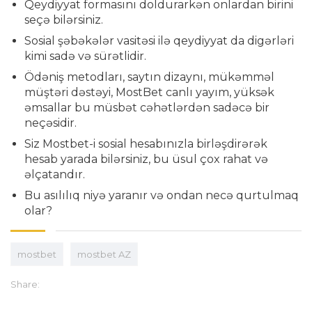
Qeydiyyat formasını doldurarkən onlardan birini
seçə bilərsiniz.
Sosial şəbəkələr vasitəsi ilə qeydiyyat da digərləri
kimi sadə və sürətlidir.
Ödəniş metodları, saytın dizaynı, mükəmməl
müştəri dəstəyi, MostBet canlı yayım, yüksək
əmsallar bu müsbət cəhətlərdən sadəcə bir
neçəsidir.
Siz Mostbet-i sosial hesabınızla birləşdirərək
hesab yarada bilərsiniz, bu üsul çox rahat və
əlçatandır.
Bu asılılıq niyə yaranır və ondan necə qurtulmaq
olar?
mostbet
mostbet AZ
Share: