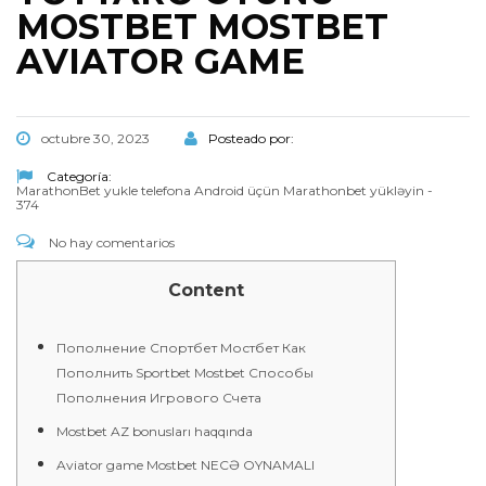
MOSTBET MOSTBET
AVIATOR GAME
octubre 30, 2023
Posteado por:
Categoría:
MarathonBet yukle telefona Android üçün Marathonbet yükləyin -
374
No hay comentarios
Content
Пополнение Спортбет Мостбет Как
Пополнить Sportbet Mostbet Способы
Пополнения Игрового Счета
Mostbet AZ bonusları haqqında
Aviator game Mostbet NECƏ OYNAMALI