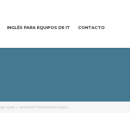
INGLÉS PARA EQUIPOS DE IT
CONTACTO
MƏK OLAR 》 MOSTBET PROMOSYON KODU