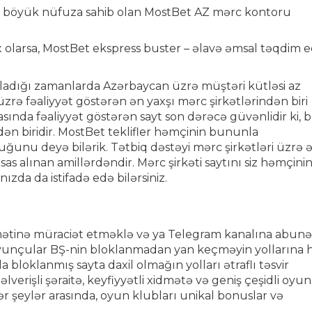
ox böyük nüfuza sahib olan MostBet AZ mərc kontoru
x olarsa, MostBet ekspress buster – əlavə əmsal təqdim 
şladığı zamanlarda Azərbaycan üzrə müştəri kütləsi az
rə fəaliyyət göstərən ən yaxşı mərc şirkətlərindən biri
sında fəaliyyət göstərən sayt son dərəcə güvənlidir ki, 
rdən biridir. MostBet teklifler həmçinin bununla
uğunu deyə bilərik. Tətbiq dəstəyi mərc şirkətləri üzrə 
s alınan amillərdəndir. Mərc şirkəti saytını siz həmçini
zda da istifadə edə bilərsiniz.
dmətinə müraciət etməklə və ya Telegram kanalına abunə
Oyunçular BŞ-nin bloklanmadan yan keçməyin yollarına 
bloklanmış sayta daxil olmağın yolları ətraflı təsvir
verişli şəraitə, keyfiyyətli xidmətə və geniş çeşidli oyun
ər şeylər arasında, oyun klubları unikal bonuslar və