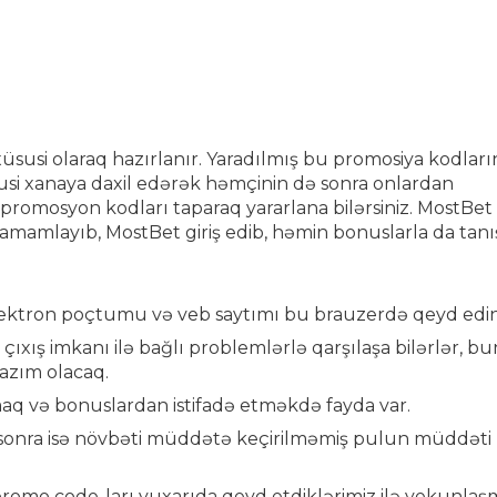
susi olaraq hazırlanır. Yaradılmış bu promosiya kodları
susi xanaya daxil edərək həmçinin də sonra onlardan
 promosyon kodları taparaq yararlana bilərsiniz. MostBet
amamlayıb, MostBet giriş edib, həmin bonuslarla da tanı
lektron poçtumu və veb saytımı bu brauzerdə qeyd edin
xış imkanı ilə bağlı problemlərlə qarşılaşa bilərlər, bu
lazım olacaq.
aq və bonuslardan istifadə etməkdə fayda var.
 sonra isə növbəti müddətə keçirilməmiş pulun müddəti
promo code-ları yuxarıda qeyd etdiklərimiz ilə yekunlaşm