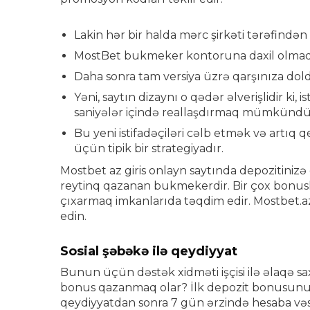
Lakin hər bir halda mərc şirkəti tərəfindən
MostBet bukmeker kontoruna daxil olmaq 
Daha sonra tam versiya üzrə qarşınıza dol
Yəni, saytın dizaynı o qədər əlverişlidir ki, 
saniyələr içində reallaşdırmaq mümkündü
Bu yeni istifadəçiləri cəlb etmək və artıq 
üçün tipik bir strategiyadır.
Mostbet az giris onlayn saytında depozitini
reytinq qazanan bukmekerdir. Bir çox bonusla
çıxarmaq imkanlarıda təqdim edir. Mostbet.az
edin.
Sosial şəbəkə ilə qeydiyyat
Bunun üçün dəstək xidməti işçisi ilə əlaqə 
bonus qazanmaq olar? İlk depozit bonusunu
qeydiyyatdan sonra 7 gün ərzində hesaba və