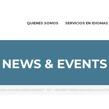
QUIENES SOMOS
SERVICIOS EN IDIOMAS
NEWS & EVENTS
LİK AVİATOR CASİNO MOSTBET - 937
>
MOSTBET PROMO KOD NECƏ ƏLDƏ ET