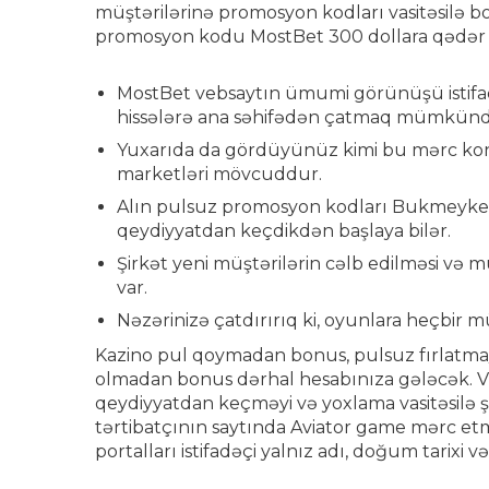
müştərilərinə promosyon kodları vasitəsilə bon
promosyon kodu MostBet 300 dollara qədər xo
MostBet vebsaytın ümumi görünüşü istifad
hissələrə ana səhifədən çatmaq mümkünd
Yuxarıda da gördüyünüz kimi bu mərc kont
marketləri mövcuddur.
Alın pulsuz promosyon kodları Bukmeyker o
qeydiyyatdan keçdikdən başlaya bilər.
Şirkət yeni müştərilərin cəlb edilməsi və
var.
Nəzərinizə çatdırırıq ki, oyunlara heçbir 
Kazino pul qoymadan bonus, pulsuz fırlatma/
olmadan bonus dərhal hesabınıza gələcək. Vi
qeydiyyatdan keçməyi və yoxlama vasitəsilə şə
tərtibatçının saytında Aviator game mərc e
portalları istifadəçi yalnız adı, doğum tarixi və