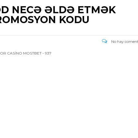
D NECƏ ƏLDƏ ETMƏK
ROMOSYON KODU
No hay coment
OR CASİNO MOSTBET - 937