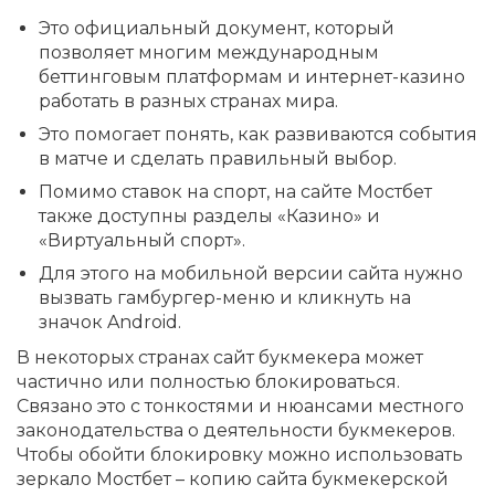
Это официальный документ, который
позволяет многим международным
беттинговым платформам и интернет-казино
работать в разных странах мира.
Это помогает понять, как развиваются события
в матче и сделать правильный выбор.
Помимо ставок на спорт, на сайте Мостбет
также доступны разделы «Казино» и
«Виртуальный спорт».
Для этого на мобильной версии сайта нужно
вызвать гамбургер-меню и кликнуть на
значок Android.
В некоторых странах сайт букмекера может
частично или полностью блокироваться.
Связано это с тонкостями и нюансами местного
законодательства о деятельности букмекеров.
Чтобы обойти блокировку можно использовать
зеркало Мостбет – копию сайта букмекерской