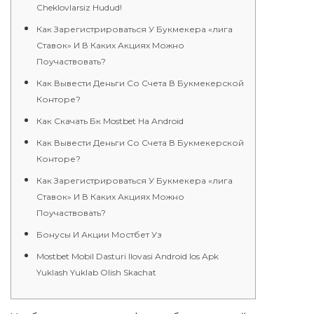
Cheklovlarsiz Hudud!
Как Зарегистрироваться У Букмекера «лига
Ставок» И В Каких Акциях Можно
Поучаствовать?
Как Вывести Деньги Со Счета В Букмекерской
Конторе?
Как Скачать Бк Mostbet На Android
Как Вывести Деньги Со Счета В Букмекерской
Конторе?
Как Зарегистрироваться У Букмекера «лига
Ставок» И В Каких Акциях Можно
Поучаствовать?
Бонусы И Акции Мостбет Уз
Mostbet Mobil Dasturi Ilovasi Android Ios Apk
Yuklash Yuklab Olish Skachat