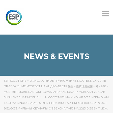
Tog
nav
NEWS & EVENTS
ESP SOLUTIONS
>
ОФИЦИАЛЬНОЕ ПРИЛОЖЕНИЕ МОСТБЕТ, СКАЧАТЬ
ПРИЛОЖЕНИЕ MOSTBET НА АНДРОИД ETF 先生－投資理財的第一站 - 948
>
MOSTBET MOBIL DASTURI ILOVASI ANDROID IOS APK YUKLASH YUKLAB
OLISH SKACHAT МОБИЛЬНЫЙ СОФТ TARJIMA KINOLAR 2023 MEDIA OLAM,
TARJIMA KINOLAR 2023, UZBEK TILIDA KINOLAR, PREMYERALAR 2019-2021-
2022-2023, ФИЛЬМЫ, СЕРИАЛЫ, O’ZBEKCHA TARJIMA 2023, O’ZBEK TILIDA,