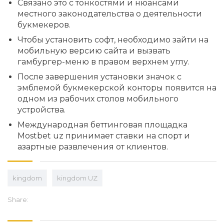
Связано это с тонкостями и нюансами
местного законодательства о деятельности
букмекеров.
Чтобы установить софт, необходимо зайти на
мобильную версию сайта и вызвать
гамбургер-меню в правом верхнем углу.
После завершения установки значок с
эмблемой букмекерской конторы появится на
одном из рабочих столов мобильного
устройства.
Международная беттинговая площадка
Mostbet uz принимает ставки на спорт и
азартные развлечения от клиентов.
kingdom
kingdom UZ
Share: