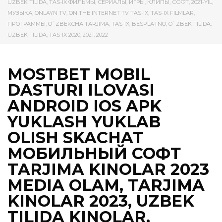
UZBEK TILIDA, TAS-IX ФИЛЬМЫ, СЕРИАЛЫ, ИГРЫ, КЛИПЫ, СОФТ, 2021-YIL,
МУЗЫКА, ONLAYN TV, ON THE INTERNET TV TAS-IX, TAS-IX FILMLAR,
ПРОГРАММЫ, O`ZBEKCHA TARJIMA, TAS-IX, BESPLATNO, O`ZBEK TILIDA,
UZBEK TILIDA, TAS-IX 2020, 2021, 2022
MOSTBET MOBIL
DASTURI ILOVASI
ANDROID IOS APK
YUKLASH YUKLAB
OLISH SKACHAT
МОБИЛЬНЫЙ СОФТ
TARJIMA KINOLAR 2023
MEDIA OLAM, TARJIMA
KINOLAR 2023, UZBEK
TILIDA KINOLAR,