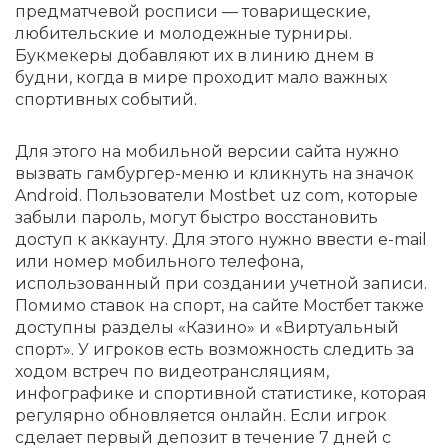
предматчевой росписи — товарищеские,
любительские и молодежные турниры.
Букмекеры добавляют их в линию днем в
будни, когда в мире проходит мало важных
спортивных событий.
Для этого на мобильной версии сайта нужно
вызвать гамбургер-меню и кликнуть на значок
Android. Пользователи Mostbet uz com, которые
забыли пароль, могут быстро восстановить
доступ к аккаунту. Для этого нужно ввести e-mail
или номер мобильного телефона,
использованный при создании учетной записи.
Помимо ставок на спорт, на сайте Мостбет также
доступны разделы «Казино» и «Виртуальный
спорт». У игроков есть возможность следить за
ходом встреч по видеотрансляциям,
инфографике и спортивной статистике, которая
регулярно обновляется онлайн. Если игрок
сделает первый депозит в течение 7 дней с