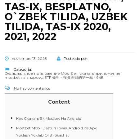
TAS-IX, BESPLATNO,
O`ZBEK TILIDA, UZBEK
TILIDA, TAS-IX 2020,
2021, 2022
noviembre 13, 2023
Posteado por:
Categoría:
Официальное приложение Мостбет, скачать приложение
mostbet на андроид ETF 先生－投資理財的第一站 - 948
No hay comentarios
Content
Как Скачать Бк Mostbet На Android
Mostbet Mobil Dasturi Ilovasi Android Ios Apk
Yuklash Yuklab Olish Skachat