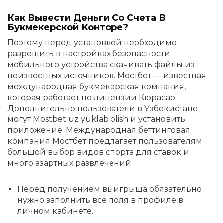
Как Вывести Деньги Со Счета В
Букмекерской Конторе?
Поэтому перед установкой необходимо
разрешить в настройках безопасности
мобильного устройства скачивать файлы из
неизвестных источников. Мостбет — известная
международная букмекерская компания,
которая работает по лицензии Кюрасао.
Дополнительно пользователи в Узбекистане
могут Mostbet uz yuklab olish и установить
приложение. Международная беттинговая
компания Мостбет предлагает пользователям
большой выбор видов спорта для ставок и
много азартных развлечений.
Перед получением выигрыша обязательно
нужно заполнить все поля в профиле в
личном кабинете.