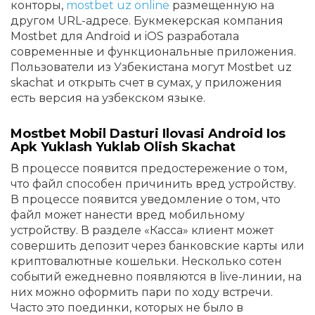
конторы,
mostbet uz online
размещенную на
другом URL-адресе. Букмекерская компания
Mostbet для Android и iOS разработала
современные и функциональные приложения.
Пользователи из Узбекистана могут Mostbet uz
skachat и открыть счет в сумах, у приложения
есть версия на узбекском языке.
Mostbet Mobil Dasturi Ilovasi Android Ios
Apk Yuklash Yuklab Olish Skachat
В процессе появится предостережение о том,
что файл способен причинить вред устройству.
В процессе появится уведомление о том, что
файл может нанести вред мобильному
устройству. В разделе «Касса» клиент может
совершить депозит через банковские карты или
криптовалютные кошельки. Несколько сотен
событий ежедневно появляются в live-линии, на
них можно оформить пари по ходу встречи.
Часто это поединки, которых не было в