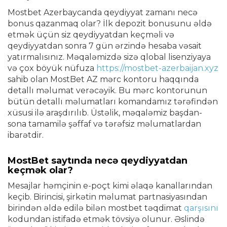
Mostbet Azerbaycanda qeydiyyat zamanı necə
bonus qazanmaq olar? İlk depozit bonusunu əldə
etmək üçün siz qeydiyyatdan keçməli və
qeydiyyatdan sonra 7 gün ərzində hesaba vəsait
yatırmalısınız. Məqaləmizdə sizə qlobal lisenziyaya
və çox böyük nüfuza
https://mostbet-azerbaijan.xyz
sahib olan MostBet AZ mərc kontoru haqqında
detallı məlumat verəcəyik. Bu mərc kontorunun
bütün detallı məlumatları komandamız tərəfindən
xüsusi ilə araşdırılıb. Üstəlik, məqaləmiz başdan-
sona tamamilə şəffaf və tərəfsiz məlumatlardan
ibarətdir.
MostBet saytında necə qeydiyyatdan
keçmək olar?
Mesajlar həmçinin e-poçt kimi əlaqə kanallarından
keçib. Birincisi, şirkətin məlumat partnasiyasından
birindən əldə edilə bilən mostbet təqdimat
qarşısını
kodundan istifadə etmək tövsiyə olunur. Əslində