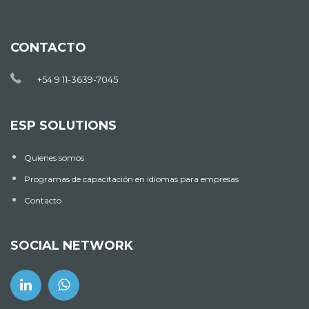
CONTACTO
+54 9 11-3639-7045
ESP SOLUTIONS
Quienes somos
Programas de capacitación en idiomas para empresas
Contacto
SOCIAL NETWORK