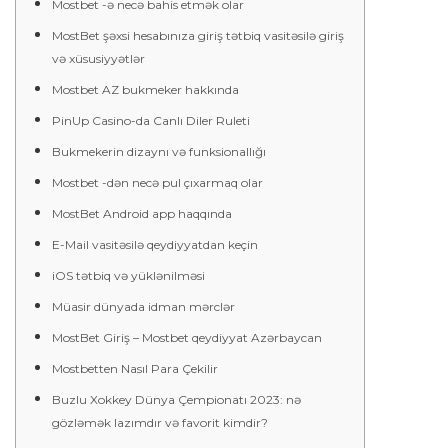
Mostbet -ə necə bahis etmək olar
MostBet şəxsi hesabınıza giriş tətbiq vasitəsilə giriş
və xüsusiyyətlər
Mostbet AZ bukmeker hakkında
PinUp Casino-da Canlı Diler Ruleti
Bukmekerin dizaynı və funksionallığı
Mostbet -dən necə pul çıxarmaq olar
MostBet Android app haqqında
E-Mail vasitəsilə qeydiyyatdan keçin
iOS tətbiq və yüklənilməsi
Müasir dünyada idman mərclər
MostBet Giriş – Mostbet qeydiyyat Azərbaycan
Mostbetten Nasıl Para Çekilir
Buzlu Xokkey Dünya Çempionatı 2023: nə
gözləmək lazımdır və favorit kimdir?