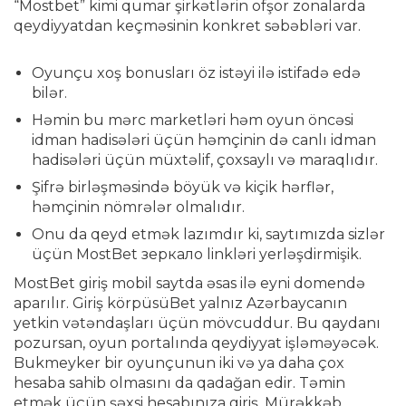
“Mostbet” kimi qumar şirkətlərin ofşor zonalarda
qeydiyyatdan keçməsinin konkret səbəbləri var.
Oyunçu xoş bonusları öz istəyi ilə istifadə edə
bilər.
Həmin bu mərc marketləri həm oyun öncəsi
idman hadisələri üçün həmçinin də canlı idman
hadisələri üçün müxtəlif, çoxsaylı və maraqlıdır.
Şifrə birləşməsində böyük və kiçik hərflər,
həmçinin nömrələr olmalıdır.
Onu da qeyd etmək lazımdır ki, saytımızda sizlər
üçün MostBet зеркало linkləri yerləşdirmişik.
MostBet giriş mobil saytda əsas ilə eyni domendə
aparılır. Giriş körpüsüBet yalnız Azərbaycanın
yetkin vətəndaşları üçün mövcuddur. Bu qaydanı
pozursan, oyun portalında qeydiyyat işləməyəcək.
Bukmeyker bir oyunçunun iki və ya daha çox
hesaba sahib olmasını da qadağan edir. Təmin
etmək üçün şəxsi hesabınıza giriş, Mürəkkəb