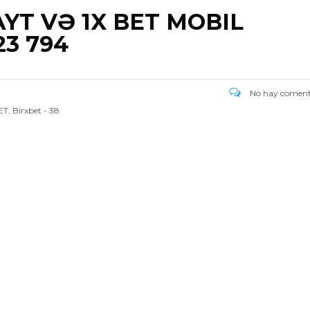
YT VƏ 1X BET MOBIL
3 794
No hay coment
BET, Birxbet - 38