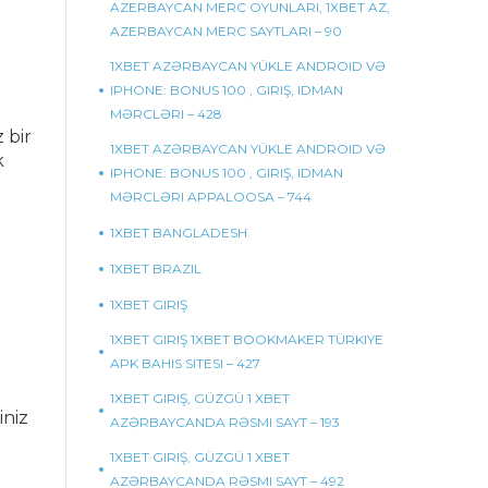
AZERBAYCAN MERC OYUNLARI, 1XBET AZ,
AZERBAYCAN MERC SAYTLARI – 90
1XBET AZƏRBAYCAN YÜKLE ANDROID VƏ
IPHONE: BONUS 100 , GIRIŞ, IDMAN
MƏRCLƏRI – 428
 bir
1XBET AZƏRBAYCAN YÜKLE ANDROID VƏ
k
IPHONE: BONUS 100 , GIRIŞ, IDMAN
MƏRCLƏRI APPALOOSA – 744
1XBET BANGLADESH
1XBET BRAZIL
1XBET GIRIŞ
1XBET GIRIŞ 1XBET BOOKMAKER TÜRKIYE
APK BAHIS SITESI – 427
1XBET GIRIŞ, GÜZGÜ 1 XBET
iniz
AZƏRBAYCANDA RƏSMI SAYT – 193
1XBET GIRIŞ, GÜZGÜ 1 XBET
AZƏRBAYCANDA RƏSMI SAYT – 492