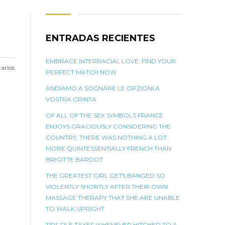
ENTRADAS RECIENTES
EMBRACE INTERRACIAL LOVE: FIND YOUR
arios
PERFECT MATCH NOW
ANDIAMO A SOGNARE LE OPZIONI A
VOSTRA GRINTA
OF ALL OF THE SEX SYMBOLS FRANCE
ENJOYS GRACIOUSLY CONSIDERING THE
COUNTRY, THERE WAS NOTHING A LOT
MORE QUINTESSENTIALLY FRENCH THAN
BRIGITTE BARDOT
THE GREATEST GIRL GETS BANGED SO
VIOLENTLY SHORTLY AFTER THEIR OWN
MASSAGE THERAPY THAT SHE ARE UNABLE
TO WALK UPRIGHT
TIPS FILE TAXES WHENEVER HITCHED TO A