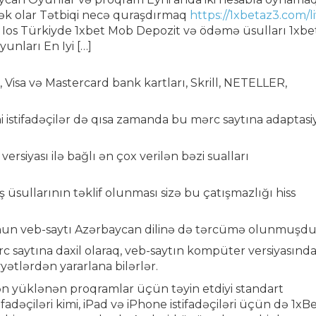
mək olar Tətbiqi necə quraşdırmaq
https://1xbetaz3.com/li
k Ios Türkiyde 1xbet Mob Depozit və ödəmə üsulları 1xb
nları En Iyi […]
, Visa və Mastercard bank kartları, Skrill, NETELLER,
eni istifadəçilər də qısa zamanda bu mərc saytına adaptasi
rsiyası ilə bağlı ən çox verilən bəzi sualları
üsullarının təklif olunması sizə bu çatışmazlığı hiss
un veb-saytı Azərbaycan dilinə də tərcümə olunmuşdu
ərc saytına daxil olaraq, veb-saytın kompüter versiyasınd
ətlərdən yararlana bilərlər.
 yüklənən proqramlar üçün təyin etdiyi standart
adəçiləri kimi, iPad və iPhone istifadəçiləri üçün də 1xB