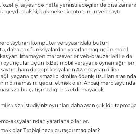
u özəlliyi sayəsində hətta yeni istifadəçilər də qısa zama
u da qeyd edək ki, bukmeker kontorunun veb-saytı
mərc saytının kompüter versiyasındakı bütün
bəttə, daha çox funksiyalardan yararlanmaq üçün mobil
ikasiyanı istəməyən mərcsevərlər veb-brauzerləri ilə də
anlı oyunçular üçün 1xBet mobil versiya ilə oynamağın ən
saytın, həm də applikasiyaların Azərbaycan dilinə
ağlı yeganə çatışmazlıq kimi isə ödəniş üsulları arasında
arının olmamasını qəbul etmək olar. Ancaq mərc saytında
ması sizə bu çatışmazlığı hiss etdirməyəcək.
emi isə sizə istədiyiniz oyunları daha asan şəkildə tapmağ
mo-aksiyalarından yararlana bilərlər.
ləmək olar Tətbiqi necə quraşdırmaq olar?