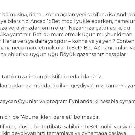
 bölməsinə, daha – sonra açılan yeni səhifədə isə Androi
leye bilərsiniz. Ancaq 1xBet mobil yukle edərkən, naməl
zə verdiyinizdən əmin olun. Nəzərinizə çatdıraq ki, bu
əhlükə yaratmır. Bet-də mərc etmək üçün məşhur idman
Hansı versiya daha yaxşıdır – köhnə və ya yeni? Conten
mana necə mərc etmək olar 1xBet? Bet AZ Tanıtımları v
az tələbləri və uyğunluğu Böyük qazansanız hesablar
 tətbiq üzərindən də istifadə edə bilərsiniz.
bir dəqiqədən az müddətdə ilkin qeydiyyatınızı tamamlaya
baycan Oyunlar və proqram Eyni anda iki hesabla oyna
biri də “Abunəlikləri idarə et” bölməsidir.
ifadəçi dostu bir tərtibata sahibdir. 1xBet mobil versiya il
 ilkin qeydiyyatınızı tamamlaya və oynamağa başlaya