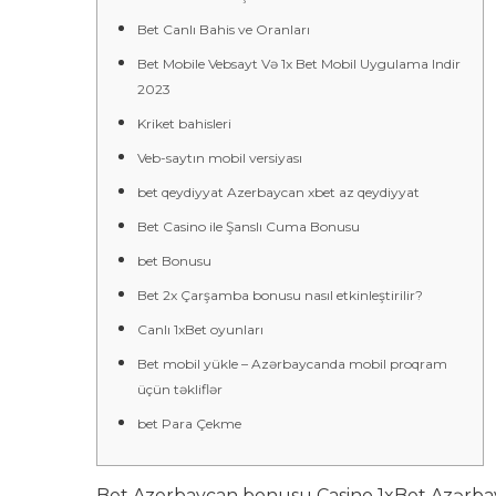
Bet Canlı Bahis ve Oranları
Bet Mobile Vebsayt Və 1x Bet Mobil Uygulama Indir
2023
Kriket bahisleri
Veb-saytın mobil versiyası
bet qeydiyyat Azerbaycan xbet az qeydiyyat
Bet Casino ile Şanslı Cuma Bonusu
bet Bonusu
Bet 2x Çarşamba bonusu nasıl etkinleştirilir?
Canlı 1xBet oyunları
Bet mobil yükle – Azərbaycanda mobil proqram
üçün təkliflər
bet Para Çekme
Bet Azerbaycan bonusu Casino 1xBet Azərbay