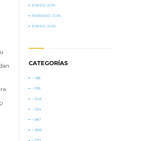
ENERO 2019
FEBRERO 2016
ENERO 2016
bu
CATEGORÍAS
ndan
– 168
– 318
örə
– 346
çı
– 364
– 587
– 688
– 733