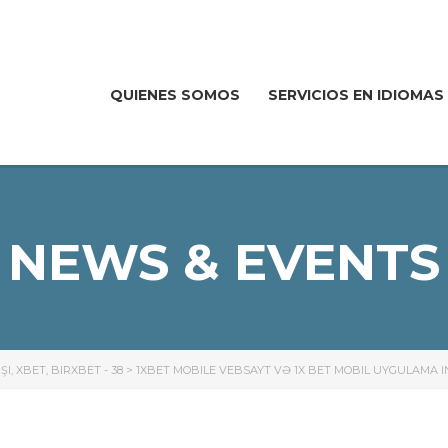
QUIENES SOMOS
SERVICIOS EN IDIOMAS
NEWS & EVENTS
ŞI, XBET, BIRXBET - 38
>
1XBET MOBILE VEBSAYT VƏ 1X BET MOBIL UYGULAMA IN