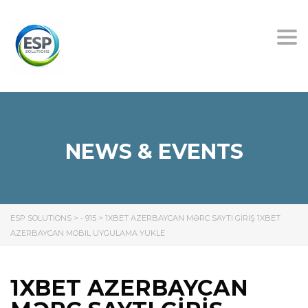
Tog
nav
NEWS & EVENTS
ESP SOLUTIONS
>
- 915
>
1XBET AZERBAYCAN MƏRC SAYTI GİRİŞ 1XBET
AZERBAYCAN MOBIL UYGULAMA YUKLE
1XBET AZERBAYCAN