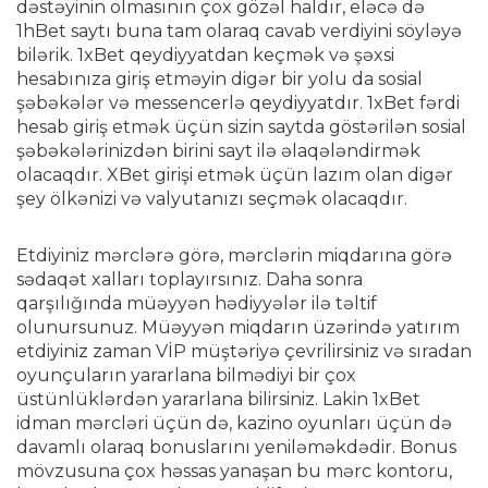
dəstəyinin olmasının çox gözəl haldır, eləcə də
1hBet saytı buna tam olaraq cavab verdiyini söyləyə
bilərik. 1xBet qeydiyyatdan keçmək və şəxsi
hesabınıza giriş etməyin digər bir yolu da sosial
şəbəkələr və messencerlə qeydiyyatdır. 1xBet fərdi
hesab giriş etmək üçün sizin saytda göstərilən sosial
şəbəkələrinizdən birini sayt ilə əlaqələndirmək
olacaqdır. XBet girişi etmək üçün lazım olan digər
şey ölkənizi və valyutanızı seçmək olacaqdır.
Etdiyiniz mərclərə görə, mərclərin miqdarına görə
sədaqət xalları toplayırsınız. Daha sonra
qarşılığında müəyyən hədiyyələr ilə təltif
olunursunuz. Müəyyən miqdarın üzərində yatırım
etdiyiniz zaman VİP müştəriyə çevrilirsiniz və sıradan
oyunçuların yararlana bilmədiyi bir çox
üstünlüklərdən yararlana bilirsiniz. Lakin 1xBet
idman mərcləri üçün də, kazino oyunları üçün də
davamlı olaraq bonuslarını yeniləməkdədir. Bonus
mövzusuna çox həssas yanaşan bu mərc kontoru,