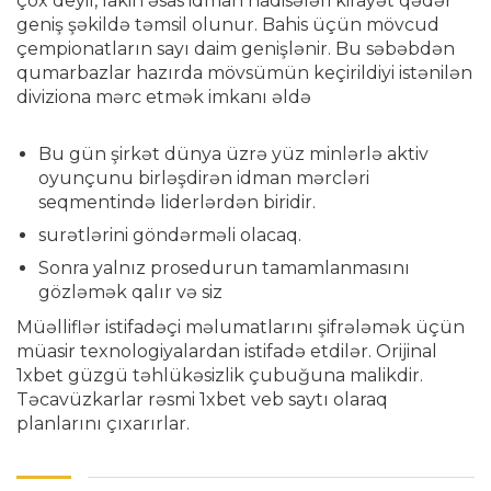
çox deyil, lakin əsas idman hadisələri kifayət qədər
geniş şəkildə təmsil olunur. Bahis üçün mövcud
çempionatların sayı daim genişlənir. Bu səbəbdən
qumarbazlar hazırda mövsümün keçirildiyi istənilən
diviziona mərc etmək imkanı əldə
Bu gün şirkət dünya üzrə yüz minlərlə aktiv
oyunçunu birləşdirən idman mərcləri
seqmentində liderlərdən biridir.
surətlərini göndərməli olacaq.
Sonra yalnız prosedurun tamamlanmasını
gözləmək qalır və siz
Müəlliflər istifadəçi məlumatlarını şifrələmək üçün
müasir texnologiyalardan istifadə etdilər. Orijinal
1xbet güzgü təhlükəsizlik çubuğuna malikdir.
Təcavüzkarlar rəsmi 1xbet veb saytı olaraq
planlarını çıxarırlar.