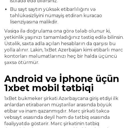
istifadə edə bilərsiniz.
Bu sayt saytın yüksək etibarlılığını və
təhlükəsizliyini nümayiş etdirən kuracao
lisenziyasına malikdir.
Vəsiqə ilə doğrulama ona görə tələb olunur ki,
yetkinlik yaşınızı tamamladığınız təstiq edilə bilinsin.
Üstəlik, saxta adla açılan hesabların da qarşısı bu
yolla alınır. Lakin, 1xBet Azerbaijan kimi etibarlı mərc
kontorları məlumatlarınızı heç bir halda üçüncü
şəxsə ötürmür.
Android və İphone üçün
1xbet mobil tətbiqi
1xBet bukmeker şirkəti Azərbaycana giriş etdiyi ilk
anlardan etirabərən müştərilər arasında böyük
etibar və inam qazanmışdır. Mərc şirkəti təkcə
vebsayt əsasında deyil həm də tətbiq əsasında
fəaliyyətdə göstərir. Mərc şirkətinin tətbiq