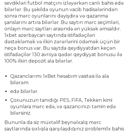
sevdikləri futbol matçını izləyərkən canlı bahis edə
bilərlər. Bu şəkildə oyunun vacib hadisələrindən
sonra mərc oyunlarını dəyişdirə və qazanma
şanslarını artıra bilərlər. Bu saytın mərc seçimləri,
onlayn mərc saytları arasında ən yüksək əmsaldır.
1xbet azerbaycan saytında istifadəçiləri
dəstəkləmək və ilkin zərərlərini ödəmək üçün bir
neçə bonus var. Bu saytda qeydiyyatdan keçən
istifadəçilər 130 avroya qədər qeydiyyat bonusu ilə
100% ilkin depozit ala bilərlər.
Qazanclarımı 1xBet hesabım vasitəsi ilə ala
bilərəm.
edə bilərlər.
Çoxunuzun tanıdığı PES, FIFA, Tekken kimi
oyunlara mərc edə, və qazancınızı təmin edə
bilərsiniz.
Bununla da siz müxtəlif beynəlxalq mərc
saytlarında sıxlıqla qarşılaşdığınız problemi1x bahis