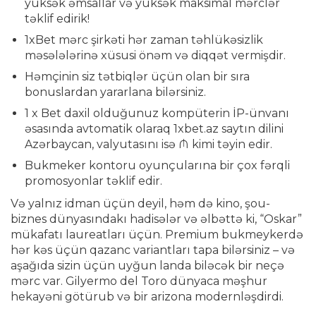
yüksək əmsallar və yüksək maksimal mərclər
təklif edirik!
1xBet mərc şirkəti hər zaman təhlükəsizlik
məsələlərinə xüsusi önəm və diqqət vermişdir.
Həmçinin siz tətbiqlər üçün olan bir sıra
bonuslardan yararlana bilərsiniz.
1 x Bet daxil olduğunuz kompüterin İP-ünvanı
əsasında avtomatik olaraq 1xbet.az saytın dilini
Azərbaycan, valyutasını isə ₼ kimi təyin edir.
Bukmeker kontoru oyunçularına bir çox fərqli
promosyonlar təklif edir.
Və yalnız idman üçün deyil, həm də kino, şou-
biznes dünyasındakı hadisələr və əlbəttə ki, “Oskar”
mükafatı laureatları üçün. Premium bukmeykerdə
hər kəs üçün qazanc variantları tapa bilərsiniz – və
aşağıda sizin üçün uyğun landa biləcək bir neçə
mərc var. Gilyermo del Toro dünyaca məşhur
hekayəni götürub və bir arizona modernləşdirdi.