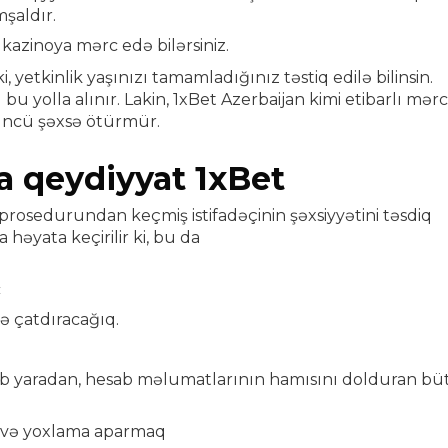
mşaldır.
 kazinoya mərc edə bilərsiniz.
 yetkinlik yaşınızı tamamladığınız təstiq edilə bilinsin.
 bu yolla alınır. Lakin, 1xBet Azerbaijan kimi etibarlı mərc
çüncü şəxsə ötürmür.
 qeydiyyat 1xBet
prosedurundan keçmiş istifadəçinin şəxsiyyətini təsdiq
əyata keçirilir ki, bu da
c
ərə çatdıracağıq.
b yaradan, hesab məlumatlarının hamısını dolduran bü
lavə yoxlama aparmaq