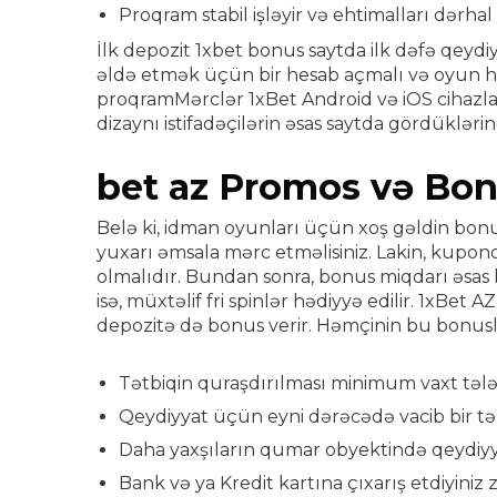
Proqram stabil işləyir və ehtimalları dərhal 
İlk depozit 1xbet bonus saytda ilk dəfə qeyd
əldə etmək üçün bir hesab açmalı və oyun hes
proqramMərclər 1xBet Android və iOS cihazla
dizaynı istifadəçilərin əsas saytda gördükləri
bet az Promos və Bon
Belə ki, idman oyunları üçün xoş gəldin bonu
yuxarı əmsala mərc etməlisiniz. Lakin, kupond
olmalıdır. Bundan sonra, bonus miqdarı əsa
isə, müxtəlif fri spinlər hədiyyə edilir. 1xBet AZ
depozitə də bonus verir. Həmçinin bu bonuslar
Tətbiqin quraşdırılması minimum vaxt tə
Qeydiyyat üçün eyni dərəcədə vacib bir tə
Daha yaxşıların qumar obyektində qeydiy
Bank və ya Kredit kartına çıxarış etdiyiniz