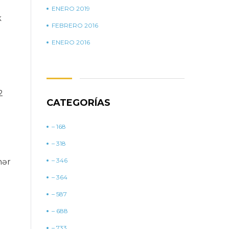
ENERO 2019
k
FEBRERO 2016
ENERO 2016
2
CATEGORÍAS
– 168
– 318
– 346
hər
– 364
– 587
– 688
– 733