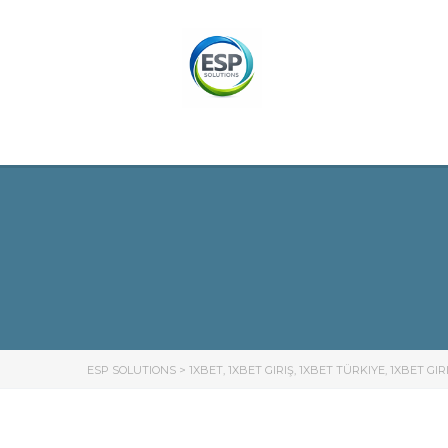
ESP SOLUTIONS
>
1XBET, 1XBET GIRIŞ, 1XBET TÜRKIYE, 1XBET GIRI