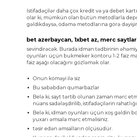
İstifadəçilər daha çox kredit və ya debet kart
olar ki, mümkün olan bütün metodlarla depozit
gəldikdəysə, ödəmə metodlarına görə dəyişir
bet azerbaycan, 1xbet az, merc saytlar
sevindirəcək. Burada idman tədbirinin əhəmi
oyunları üçün bukmeker kontoru 1-2 faiz ma
faiz aşağı olacağını gözləmək olar.
Onun köməyi ilə siz
Bu səbəbdən qumarbazlar
Belə ki, sayt tərtib olunan zaman mərc e
nüans sadələşdirilib, istifadəçilərin rahatlığ
Belə ki, idman oyunları üçün xoş gəldin bo
yuxarı əmsala mərc etməlisiniz.
təsir edən əmsalların ölçüsüdür.