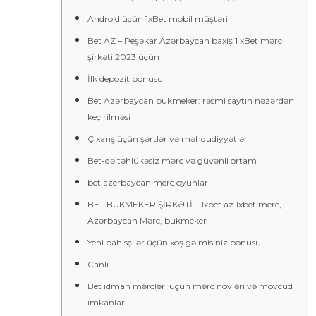
Android üçün 1xBet mobil müştəri
Bet AZ – Peşəkar Azərbaycan baxiş 1 xBet mərc
şirkəti 2023 üçün
İlk depozit bonusu
Bet Azərbaycan bukmeker: rəsmi saytın nəzərdən
keçirilməsi
Çıxarış üçün şərtlər və məhdudiyyətlər
Bet-də təhlükəsiz mərc və güvənli ortam
bet azerbaycan merc oyunlari
BET BUKMEKER ŞİRKƏTİ – 1xbet az 1xbet merc,
Azərbaycan Mərc, bukmeker
Yeni bahisçilər üçün xoş gəlmisiniz bonusu
Canlı
Bet idman mərcləri üçün mərc növləri və mövcud
imkanlar