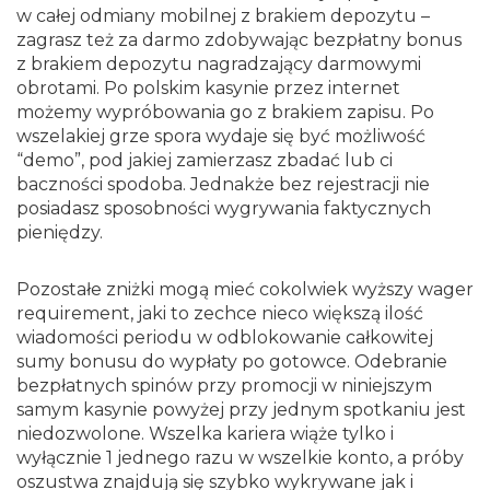
w całej odmiany mobilnej z brakiem depozytu –
zagrasz też za darmo zdobywając bezpłatny bonus
z brakiem depozytu nagradzający darmowymi
obrotami. Po polskim kasynie przez internet
możemy wypróbowania go z brakiem zapisu. Po
wszelakiej grze spora wydaje się być możliwość
“demo”, pod jakiej zamierzasz zbadać lub ci
baczności spodoba. Jednakże bez rejestracji nie
posiadasz sposobności wygrywania faktycznych
pieniędzy.
Pozostałe zniżki mogą mieć cokolwiek wyższy wager
requirement, jaki to zechce nieco większą ilość
wiadomości periodu w odblokowanie całkowitej
sumy bonusu do wypłaty po gotowce. Odebranie
bezpłatnych spinów przy promocji w niniejszym
samym kasynie powyżej przy jednym spotkaniu jest
niedozwolone. Wszelka kariera wiąże tylko i
wyłącznie 1 jednego razu w wszelkie konto, a próby
oszustwa znajdują się szybko wykrywane jak i