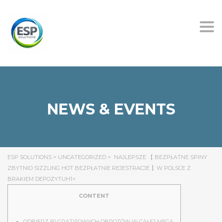
Tog
nav
NEWS & EVENTS
ESP SOLUTIONS
>
UNCATEGORIZED
>
️️️️ NAJLEPSZE 【 BEZPŁATNE SPINY
ZBYTNIO SIZZLING HOT BEZPŁATNIE REJESTRACJE 】W POLSCE Z
BRAKIEM DEPOZYTUH1>
CONTENT
ODBIERZ 50 GRATISOWYCH OBROTÓW W CAŁEJ MEGA