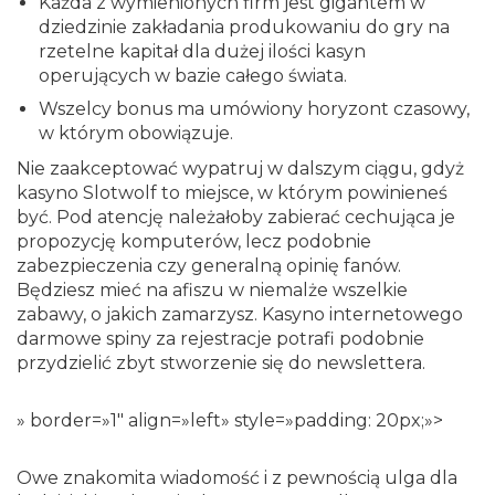
Każda z wymienionych firm jest gigantem w
dziedzinie zakładania produkowaniu do gry na
rzetelne kapitał dla dużej ilości kasyn
operujących w bazie całego świata.
Wszelcy bonus ma umówiony horyzont czasowy,
w którym obowiązuje.
Nie zaakceptować wypatruj w dalszym ciągu, gdyż
kasyno Slotwolf to miejsce, w którym powinieneś
być. Pod atencję należałoby zabierać cechująca je
propozycję komputerów, lecz podobnie
zabezpieczenia czy generalną opinię fanów.
Będziesz mieć na afiszu w niemalże wszelkie
zabawy, o jakich zamarzysz. Kasyno internetowego
darmowe spiny za rejestracje potrafi podobnie
przydzielić zbyt stworzenie się do newslettera.
» border=»1″ align=»left» style=»padding: 20px;»>
Owe znakomita wiadomość i z pewnością ulga dla