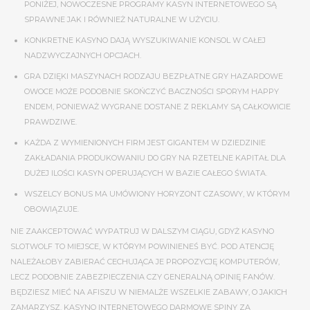
PONIŻEJ, NOWOCZESNE PROGRAMY KASYN INTERNETOWEGO SĄ
SPRAWNE JAK I RÓWNIEŻ NATURALNE W UŻYCIU.
KONKRETNE KASYNO DAJĄ WYSZUKIWANIE KONSOL W CAŁEJ
NADZWYCZAJNYCH OPCJACH.
GRA DZIĘKI MASZYNACH RODZAJU BEZPŁATNE GRY HAZARDOWE
OWOCE MOŻE PODOBNIE SKOŃCZYĆ BACZNOŚCI SPORYM HAPPY
ENDEM, PONIEWAŻ WYGRANE DOSTANE Z REKLAMY SĄ CAŁKOWICIE
PRAWDZIWE.
KAŻDA Z WYMIENIONYCH FIRM JEST GIGANTEM W DZIEDZINIE
ZAKŁADANIA PRODUKOWANIU DO GRY NA RZETELNE KAPITAŁ DLA
DUŻEJ ILOŚCI KASYN OPERUJĄCYCH W BAZIE CAŁEGO ŚWIATA.
WSZELCY BONUS MA UMÓWIONY HORYZONT CZASOWY, W KTÓRYM
OBOWIĄZUJE.
NIE ZAAKCEPTOWAĆ WYPATRUJ W DALSZYM CIĄGU, GDYŻ KASYNO
SLOTWOLF TO MIEJSCE, W KTÓRYM POWINIENEŚ BYĆ. POD ATENCJĘ
NALEŻAŁOBY ZABIERAĆ CECHUJĄCA JE PROPOZYCJĘ KOMPUTERÓW,
LECZ PODOBNIE ZABEZPIECZENIA CZY GENERALNĄ OPINIĘ FANÓW.
BĘDZIESZ MIEĆ NA AFISZU W NIEMALŻE WSZELKIE ZABAWY, O JAKICH
ZAMARZYSZ. KASYNO INTERNETOWEGO DARMOWE SPINY ZA