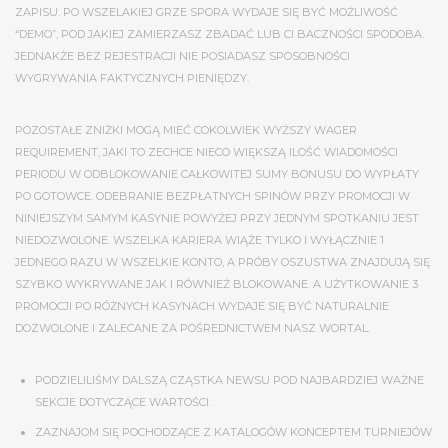
ZAPISU. PO WSZELAKIEJ GRZE SPORA WYDAJE SIĘ BYĆ MOŻLIWOŚĆ
“DEMO”, POD JAKIEJ ZAMIERZASZ ZBADAĆ LUB CI BACZNOŚCI SPODOBA.
JEDNAKŻE BEZ REJESTRACJI NIE POSIADASZ SPOSOBNOŚCI
WYGRYWANIA FAKTYCZNYCH PIENIĘDZY.
POZOSTAŁE ZNIŻKI MOGĄ MIEĆ COKOLWIEK WYŻSZY WAGER
REQUIREMENT, JAKI TO ZECHCE NIECO WIĘKSZĄ ILOŚĆ WIADOMOŚCI
PERIODU W ODBLOKOWANIE CAŁKOWITEJ SUMY BONUSU DO WYPŁATY
PO GOTOWCE. ODEBRANIE BEZPŁATNYCH SPINÓW PRZY PROMOCJI W
NINIEJSZYM SAMYM KASYNIE POWYŻEJ PRZY JEDNYM SPOTKANIU JEST
NIEDOZWOLONE. WSZELKA KARIERA WIĄŻE TYLKO I WYŁĄCZNIE 1
JEDNEGO RAZU W WSZELKIE KONTO, A PRÓBY OSZUSTWA ZNAJDUJĄ SIĘ
SZYBKO WYKRYWANE JAK I RÓWNIEŻ BLOKOWANE. A UŻYTKOWANIE 3
PROMOCJI PO RÓŻNYCH KASYNACH WYDAJE SIĘ BYĆ NATURALNIE
DOZWOLONE I ZALECANE ZA POŚREDNICTWEM NASZ WORTAL.
PODZIELILIŚMY DALSZĄ CZĄSTKA NEWSU POD NAJBARDZIEJ WAŻNE
SEKCJE DOTYCZĄCE WARTOŚCI.
ZAZNAJOM SIĘ POCHODZĄCE Z KATALOGÓW KONCEPTEM TURNIEJÓW