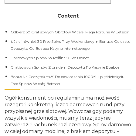
Content
Odbierz 50 Gratisowych Obrotów W całej Mega Fortune W Betsson
Ł Jak i również 30 Free Spins Przy Weekendowym Bonusie Od czasu
Depozytu Od Boaboa Kasyno Internetowego
Darmowych Spinów W Półfinał € Po Unibet
Gratisowych Spinów Z brakiem Depozytu Po Kasynie Boaboa
Bonus Na Początek stu% Do odwiedzenia 1000zł + pięćdziesięciu
Free Spinów W całej Betsson
Ogół konsument po regulaminu ma możliwość
rozegrać konkretną liczba darmowych rund przy
przypisanej grze slotowej. Wówczas gdy podamy
wszystkie wiadomości, musimy teraz jedynie
zatwierdzić rachunek rozliczeniowy. Spiny darmowo
w całej odmiany mobilnej z brakiem depozytu –