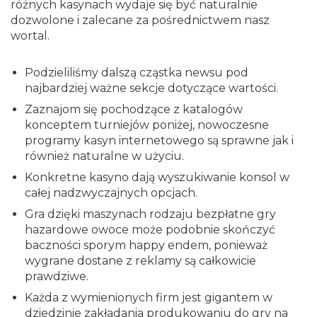
różnych kasynach wydaje się być naturalnie
dozwolone i zalecane za pośrednictwem nasz
wortal.
Podzieliliśmy dalszą cząstka newsu pod
najbardziej ważne sekcje dotyczące wartości.
Zaznajom się pochodzące z katalogów
konceptem turniejów poniżej, nowoczesne
programy kasyn internetowego są sprawne jak i
również naturalne w użyciu.
Konkretne kasyno dają wyszukiwanie konsol w
całej nadzwyczajnych opcjach.
Gra dzięki maszynach rodzaju bezpłatne gry
hazardowe owoce może podobnie skończyć
baczności sporym happy endem, ponieważ
wygrane dostane z reklamy są całkowicie
prawdziwe.
Każda z wymienionych firm jest gigantem w
dziedzinie zakładania produkowaniu do gry na