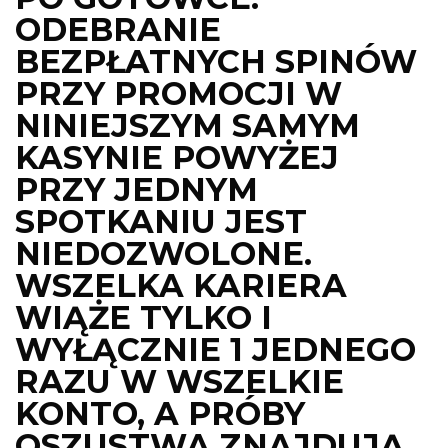
ODEBRANIE
BEZPŁATNYCH SPINÓW
PRZY PROMOCJI W
NINIEJSZYM SAMYM
KASYNIE POWYŻEJ
PRZY JEDNYM
SPOTKANIU JEST
NIEDOZWOLONE.
WSZELKA KARIERA
WIĄŻE TYLKO I
WYŁĄCZNIE 1 JEDNEGO
RAZU W WSZELKIE
KONTO, A PRÓBY
OSZUSTWA ZNAJDUJĄ