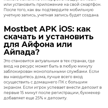
или установить приложение на свой смартфон.
После того, как вы подтвердите мобильную
учетную запись, учетная запись будет создана.
Mostbet APK iOS: как
скачать и установить
для Айфона или
Айпада?
Это становится актуальным в тех странах, где
вход на ресурс может быть в любую минуту
заблокирован монопольными службами. Если
вы находитесь дома, лучше всего вход
осуществить с домашнего ПК с большим
экраном. Если игрок успевает внести депозит в
первые 15 минут после регистрации, букмекер
добавляет еще 25% к депозиту.