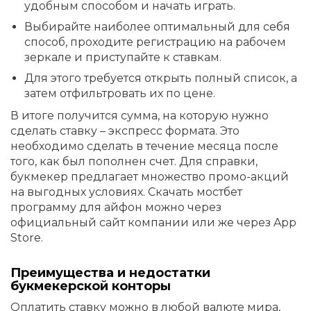
удобным способом и начать играть.
Выбирайте наиболее оптимальный для себя
способ, проходите регистрацию на рабочем
зеркале и приступайте к ставкам.
Для этого требуется открыть полный список, а
затем отфильтровать их по цене.
В итоге получится сумма, на которую нужно
сделать ставку – экспресс формата. Это
необходимо сделать в течение месяца после
того, как был пополнен счет. Для справки,
букмекер предлагает множество промо-акций
на выгодных условиях. Скачать мостбет
программу для айфон можно через
официальный сайт компании или же через App
Store.
Преимущества и недостатки
букмекерской конторы
Оплатить ставку можно в любой валюте мира,