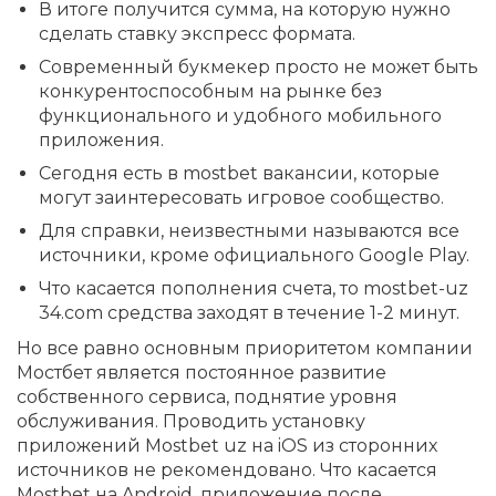
В итоге получится сумма, на которую нужно
сделать ставку экспресс формата.
Современный букмекер просто не может быть
конкурентоспособным на рынке без
функционального и удобного мобильного
приложения.
Сегодня есть в mostbet вакансии, которые
могут заинтересовать игровое сообщество.
Для справки, неизвестными называются все
источники, кроме официального Google Play.
Что касается пополнения счета, то mostbet-uz
34.com средства заходят в течение 1-2 минут.
Но все равно основным приоритетом компании
Мостбет является постоянное развитие
собственного сервиса, поднятие уровня
обслуживания. Проводить установку
приложений Mostbet uz на iOS из сторонних
источников не рекомендовано. Что касается
Mostbet на Android, приложение после