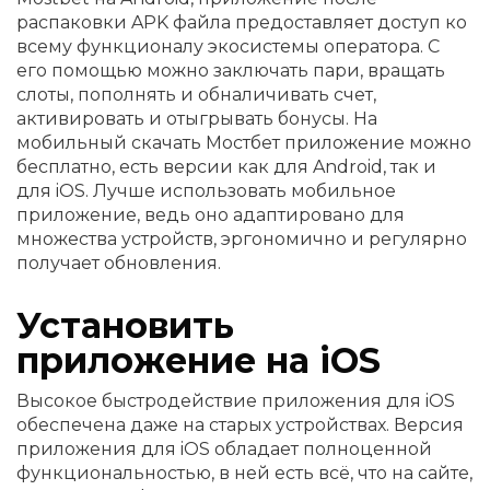
распаковки APK файла предоставляет доступ ко
всему функционалу экосистемы оператора. С
его помощью можно заключать пари, вращать
слоты, пополнять и обналичивать счет,
активировать и отыгрывать бонусы. На
мобильный скачать Мостбет приложение можно
бесплатно, есть версии как для Android, так и
для iOS. Лучше использовать мобильное
приложение, ведь оно адаптировано для
множества устройств, эргономично и регулярно
получает обновления.
Установить
приложение на iOS
Высокое быстродействие приложения для iOS
обеспечена даже на старых устройствах. Версия
приложения для iOS обладает полноценной
функциональностью, в ней есть всё, что на сайте,