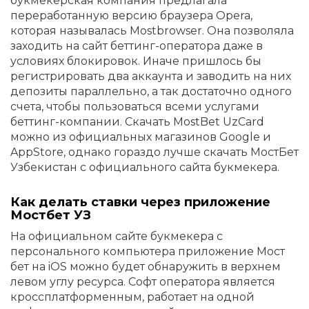
букмекерская компания предлагала
переработанную версию браузера Opera,
которая называлась Mostbrowser. Она позволяла
заходить на сайт беттинг-оператора даже в
условиях блокировок. Иначе пришлось бы
регистрировать два аккаунта и заводить на них
депозиты параллельно, а так достаточно одного
счета, чтобы пользоваться всеми услугами
беттинг-компании. Скачать MostBet UzCard
можно из официальных магазинов Google и
AppStore, однако гораздо лучше скачать МостБет
Узбекистан с официального сайта букмекера.
Как делать ставки через приложение
Мостбет УЗ
На официальном сайте букмекера с
персонального компьютера приложение Мост
бет на iOS можно будет обнаружить в верхнем
левом углу ресурса. Софт оператора является
кроссплатформенным, работает на одной