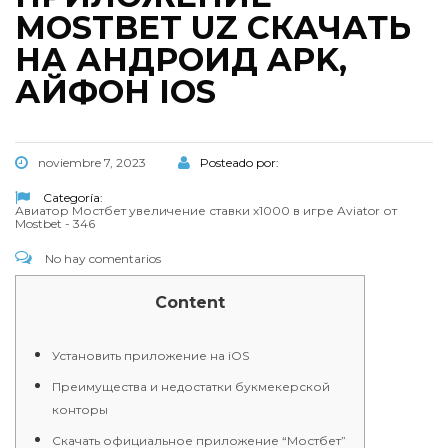
MOSTBET UZ СКАЧАТЬ
НА АНДРОИД APK,
АЙФОН IOS
noviembre 7, 2023
Posteado por:
Categoría:
Авиатор Мостбет увеличение ставки х1000 в игре Aviator от
Mostbet - 346
No hay comentarios
Content
Установить приложение на iOS
Преимущества и недостатки букмекерской
конторы
Скачать официальное приложение “Мостбет”