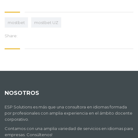
mostbet
mostbet UZ
Share:
NOSOTROS
ESP Solutions es más que una consultora en idiomas formada
por profesionales con amplia experiencia en el ámbito docente
corporativo.
Contamos con una amplia variedad de servicios en idiomas para
empresas. Consúltenos!